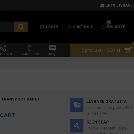
INFO LIVRARE
0
LOGIN
CONT NOU
FAVORITE
0 produs(e) - 0,00 lei
4100110
0740230170
Blog
TRANSPORT RAPID
LIVRARE GRATUITA
La comenzi de peste 550
lei fara TVA.
UCART
SI IN SEAP
Produs disponibil si pe
www.e-licitatie.ro