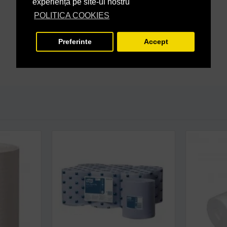
experiență pe site-ul nostru
POLITICA COOKIES
Preferinte
Accept