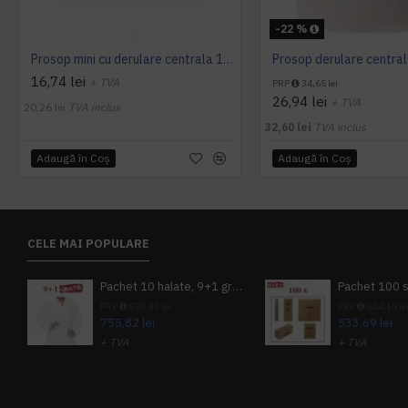
-22 %
Prosop mini cu derulare centrala 1 pliu, 120 m Tork
16,74 lei
+ TVA
PRP
34,65 lei
26,94 lei
+ TVA
20,26 lei
TVA inclus
32,60 lei
TVA inclus
Adaugă în Coş
Adaugă în Coş
CELE MAI POPULARE
Pachet 10 halate, 9+1 gratuit
PRP
839,80 lei
PRP
624,10 le
755,82 lei
533,69 lei
+ TVA
+ TVA
914,54 lei
TVA inclus
645,76 lei
TV