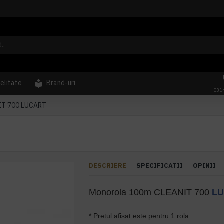
delitate
Brand-uri
031
IT 700 LUCART
DESCRIERE
SPECIFICATII
OPINII
Monorola 100m CLEANIT 700
L
* Pretul afisat este pentru 1 rola.