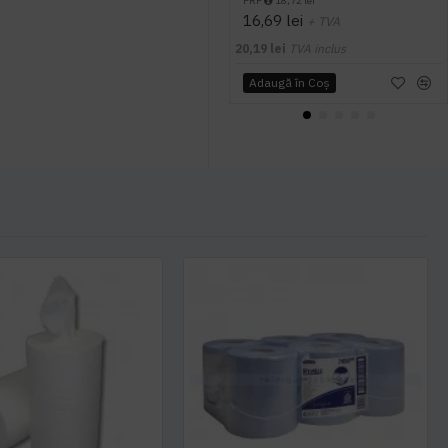
PRP
18,72 lei
16,69 lei
+ TVA
20,19 lei
TVA inclus
Adaugă în Coş