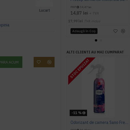
PRP
19,47 lei
Lucart
14,87 lei
+ TVA
17,99 lei
TVA inclus
opinia
Adaugă în Coş
ALTI CLIENTI AU MAI CUMPARAT
STOC EPUIZAT
PARA ACUM
-11 %
Odorizant de camera Sano Fresh Home Soft Silk 350ml