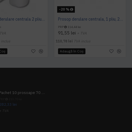
-20 %
Prosop cu derulare centrala 2 pliuri 100 m, portionata, alb, celuloza 100%, AQAS
Prosop derulare centrala, 1 pliu, 200 m Wypall L10
i
PRP
114,44 lei
91,55 lei
 TVA
+ TVA
 inclus
110,78 lei
TVA inclus
 Coş
Adaugă în Coş
Pachet 10 prosoape 70 x 140cm 9 + 1 gratuit
PRP
313,70 lei
282,33 lei
+ TVA
341,62 lei
TVA inclus