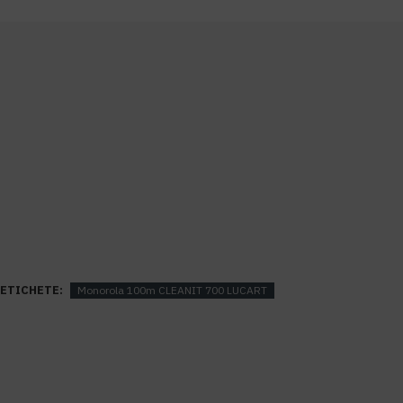
ETICHETE:
Monorola 100m CLEANIT 700 LUCART