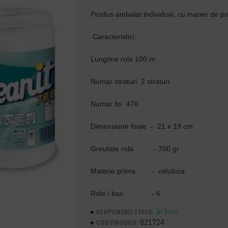
Produs ambalat individual, cu maner de pr
Caracteristici:
Lungime rola
100 m
Numar straturi
2 straturi
Numar foi
476
Dimensiune foaie
-
21 x 19 cm
Greutate rola
- 700 gr
Materie prima
-
celuloza
Role / bax
- 6
În Stoc
DISPONIBILITATE:
821724
COD PRODUS: