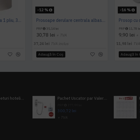
-12 %
-16 %
Prosop derulare centrala 1 pliu, 300 m Tork
Prosoape derulare centrala albastru 2 pliuri 150 m Tork, portionate
PRP
35,14 lei
PRP
11,78 le
30,78 lei
9,90 lei
+ TVA
+
37,24 lei
TVA inclus
11,98 lei
TVA
Adaugă în Coş
Adaugă în
Pachet 100 seturi hoteliere, set dentar, set barbierit, casca de dus, pila unghii, set cusut
Pachet Uscator par Valera Action Super Plus + GRATUIT Sampon si gel de dus Tork
i
PRP
377,99 lei
300,72 lei
+ TVA
A inclus
363,87 lei
TVA inclus