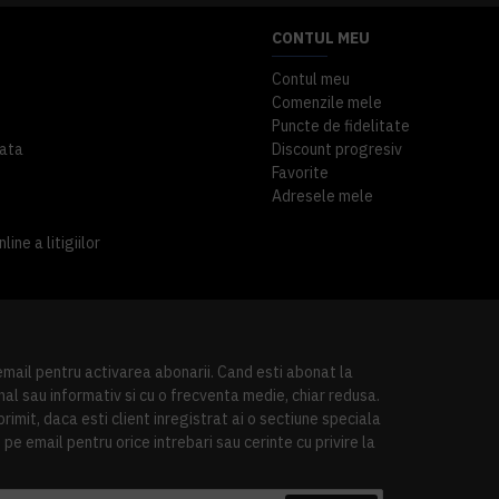
CONTUL MEU
Contul meu
Comenzile mele
Puncte de fidelitate
ata
Discount progresiv
Favorite
Adresele mele
ine a litigiilor
 email pentru activarea abonarii. Cand esti abonat la
al sau informativ si cu o frecventa medie, chiar redusa.
imit, daca esti client inregistrat ai o sectiune speciala
pe email pentru orice intrebari sau cerinte cu privire la