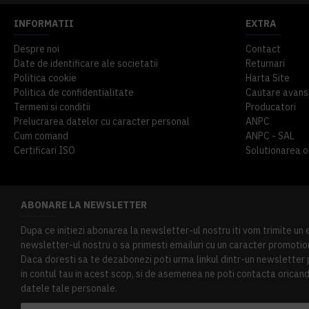
INFORMATII
EXTRA
Despre noi
Contact
Date de identificare ale societatii
Returnari
Politica cookie
Harta Site
Politica de confidentialitate
Cautare avans
Termeni si conditii
Producatori
Prelucrarea datelor cu caracter personal
ANPC
Cum comand
ANPC - SAL
Certificari ISO
Solutionarea onl
ABONARE LA NEWSLETTER
Dupa ce initiezi abonarea la newsletter-ul nostru iti vom trimite un
newsletter-ul nostru o sa primesti emailuri cu un caracter promotion
Daca doresti sa te dezabonezi poti urma linkul dintr-un newsletter pr
in contul tau in acest scop, si de asemenea ne poti contacta oricand 
datele tale personale.