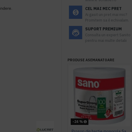
indere.
CEL MAI MIC PRET
Ai gasit un pret mai mic?
Promitem sa il echivalam.
SUPORT PREMIUM
Consulta un expert Sanito
pentru mai multe detalii
PRODUSE ASEMANATOARE
-24 %
Prosop din hartie monorola Sano Paper 780g /100m