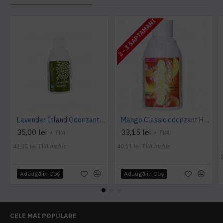
2 - 3 SAPTAMANI
Lavender Island Odorizant Maxi 243ml Hygiene4You
Mango Classic odorizant Hygiene 4 You
35,00 lei
33,15 lei
+ TVA
+ TVA
42,35 lei
TVA inclus
40,11 lei
TVA inclus
Adaugă în Coş
Adaugă în Coş
CELE MAI POPULARE