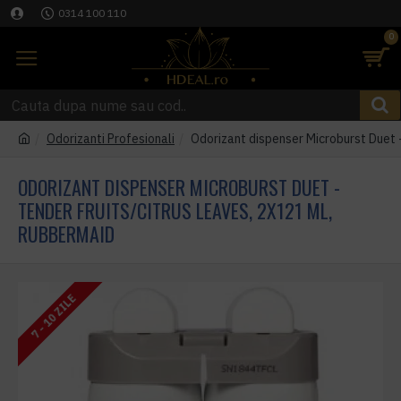
0314 100 110
0
Odorizanti Profesionali
Odorizant dispenser Microburst Duet
ODORIZANT DISPENSER MICROBURST DUET -
TENDER FRUITS/CITRUS LEAVES, 2X121 ML,
RUBBERMAID
7 - 10 ZILE