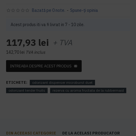
Bazată pe 0 note.
-
Spune-ţi opinia
Acest produs iti va fi livrat in 7 - 10 zile.
117,93 lei
+ TVA
142,70 lei
TVA inclus
INTREABA DESPRE ACEST PRODUS
ETICHETE:
odorizant dispenser microburst duet
odorizant tender fruits
rezerva cu aroma fructata de la rubbermaid
DIN ACEEASI CATEGORIE
DE LA ACELASI PRODUCATOR