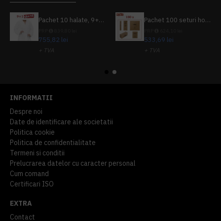
Pachet 10 halate, 9+1 gratuit
Pachet 100 seturi hoteliere, set dentar, set barbierit, casca de dus, pila unghii, set cusut
PRP
839,80 lei
PRP
624,10 lei
755,82 lei
533,69 lei
+ TVA
+ TVA
914,54 lei
TVA inclus
645,76 lei
TVA inclus
INFORMATII
Despre noi
Date de identificare ale societatii
Politica cookie
Politica de confidentialitate
Termeni si conditii
Prelucrarea datelor cu caracter personal
Cum comand
Certificari ISO
EXTRA
Contact