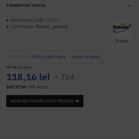
TRANSPORT RAPID
În Stoc
DISPONIBILITATE:
Pachet_promo4
COD PRODUS:
Promo
Bazată pe 0 note.
-
Spune-ţi opinia
PRP
133,26 lei
118,16 lei
+ TVA
142,97 lei
TVA inclus
INTREABA DESPRE ACEST PRODUS