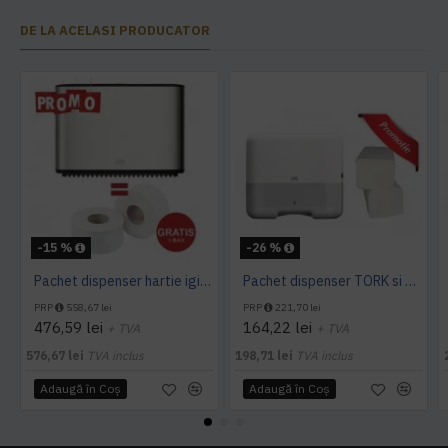
DE LA ACELASI PRODUCATOR
-15 %
-26 %
Pachet dispenser hartie igienica inox Tork + Gratuit 1 bax hartie igienica Mini Jumbo
Pachet dispenser TORK si consumabil prosoape pliate
PRP
558,67 lei
PRP
221,70 lei
476,59 lei
164,22 lei
+ TVA
+ TVA
576,67 lei
TVA inclus
198,71 lei
TVA inclus
Adaugă în Coş
Adaugă în Coş