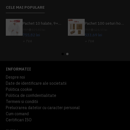
CELE MAI POPULARE
Pachet 10 halate, 9+1 gratuit
Pachet 100 seturi hoteliere, set dentar, set barbierit, casca de dus, pila unghii, set cusut
PRP
839,80 lei
PRP
624,10 lei
755,82 lei
533,69 lei
+ TVA
+ TVA
914,54 lei
TVA inclus
645,76 lei
TVA inclus
INFORMATII
Despre noi
Date de identificare ale societatii
Politica cookie
Politica de confidentialitate
Termeni si conditii
Prelucrarea datelor cu caracter personal
Cum comand
Certificari ISO