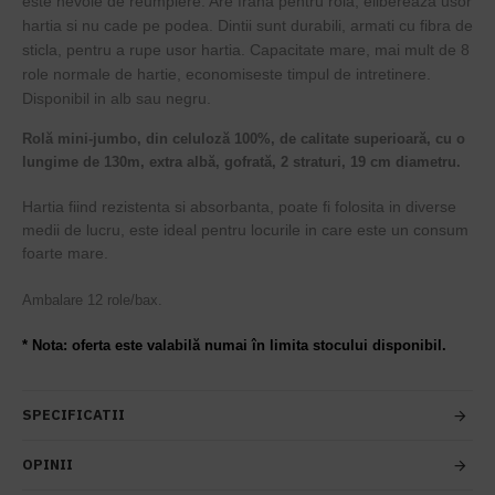
este nevoie de reumplere. Are frana pentru rola, elibereaza usor
hartia si nu cade pe podea. Dintii sunt durabili, armati cu fibra de
sticla, pentru a rupe usor hartia. Capacitate mare, mai mult de 8
role normale de hartie, economiseste timpul de intretinere.
Disponibil in alb sau negru.
Rolă mini-jumbo, din celuloză 100%, de calitate superioară, cu o
lungime de 130m, extra albă, gofrată, 2 straturi, 19 cm diametru.
Hartia fiind rezistenta si absorbanta, poate fi folosita in diverse
medii de lucru, este ideal pentru locurile in care este un consum
foarte mare.
Ambalare 12 role/bax.
*
Nota: oferta este valabilă numai în limita stocului disponibil.
SPECIFICATII
OPINII