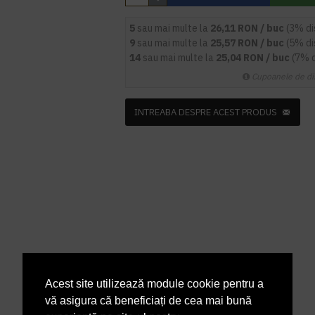
5
sau mai multe la
26,11 RON / buc
(3% d
9
sau mai multe la
25,57 RON / buc
(5% d
14
sau mai multe la
25,04 RON / buc
(7% 
Cupoanele de di
INTREABA DESPRE ACEST PRODUS
Acest site utilizează module cookie pentru a
vă asigura că beneficiați de cea mai bună