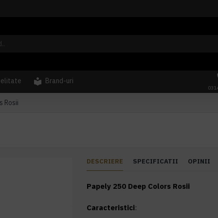
delitate
Brand-uri
031
 Rosii
DESCRIERE
SPECIFICATII
OPINII
Papely 250 Deep Colors Rosii
Caracteristici
: