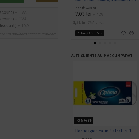
PRP
9,35 lei
iscount)
+ TVA
7,03 lei
+ TVA
iscount)
+ TVA
8,51 lei
TVA inclus
discount)
+ TVA
Adaugă în Coş
scount anuleaza aceasta reducere
ALTI CLIENTI AU MAI CUMPARAT
-26 %
Hartie igienica, in 3 straturi, 10 role/pachet, SANO PAPER TOILET OPTIMA