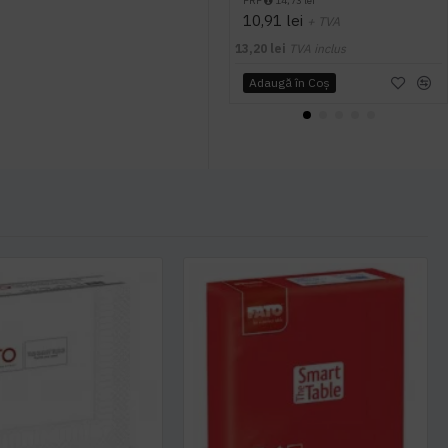
PRP
14,73 lei
10,91 lei
+ TVA
13,20 lei
TVA inclus
Adaugă în Coş