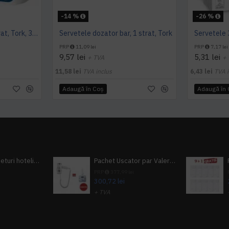
-14 %
-26 %
Servetele de masa,1 strat, Tork, 300 buc/pachet
Servetele dozator bar, 1 strat, Tork
PRP
11,09 lei
PRP
7,17 lei
9,57 lei
5,31 lei
+ TVA
+
11,58 lei
TVA inclus
6,43 lei
TVA i
Adaugă în Coş
Adaugă în
Pachet 100 seturi hoteliere, set dentar, set barbierit, casca de dus, pila unghii, set cusut
Pachet Uscator par Valera Action Super Plus + GRATUIT Sampon si gel de dus Tork
i
PRP
377,99 lei
300,72 lei
+ TVA
A inclus
363,87 lei
TVA inclus