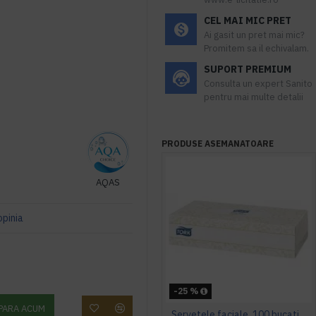
CEL MAI MIC PRET
Ai gasit un pret mai mic?
Promitem sa il echivalam.
SUPORT PREMIUM
Consulta un expert Sanito
pentru mai multe detalii
PRODUSE ASEMANATOARE
AQAS
opinia
-25 %
PARA ACUM
Servetele faciale, 100 bucati / pachet, Tork