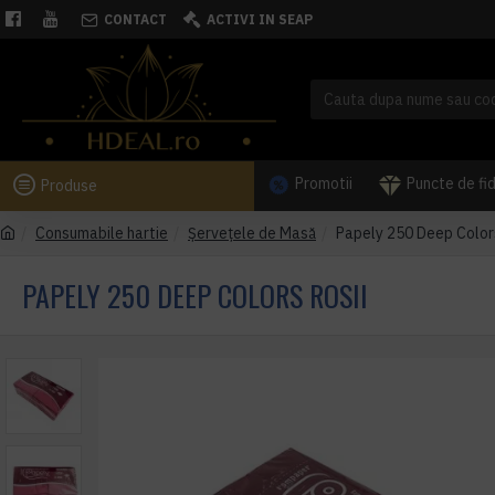
CONTACT
ACTIVI IN SEAP
Promotii
Puncte de fi
Produse
Consumabile hartie
Șervețele de Masă
Papely 250 Deep Colors
PAPELY 250 DEEP COLORS ROSII