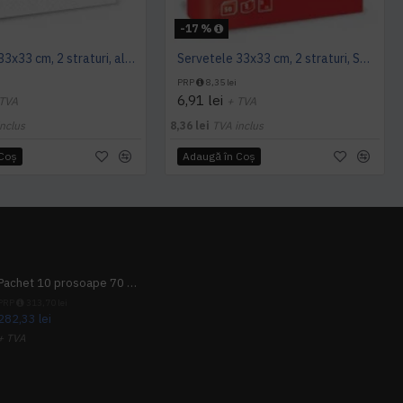
-17 %
Servetele 33x33 cm, 2 straturi, albe, Le Carezze, Fato
Servetele 33x33 cm, 2 straturi, Smart Table Red, Fato
PRP
8,35 lei
6,91 lei
 TVA
+ TVA
nclus
8,36 lei
TVA inclus
 Coş
Adaugă în Coş
Pachet 10 prosoape 70 x 140cm 9 + 1 gratuit
PRP
313,70 lei
282,33 lei
+ TVA
341,62 lei
TVA inclus