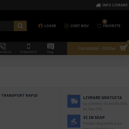
INFO LIVRARE
0
LOGIN
CONT NOU
FAVORITE
0 produs(e) - 0,00 lei
4100110
0740230170
Blog
TRANSPORT RAPID
LIVRARE GRATUITA
La comenzi de peste 550
lei fara TVA.
SI IN SEAP
Produs disponibil si pe
www.e-licitatie.ro