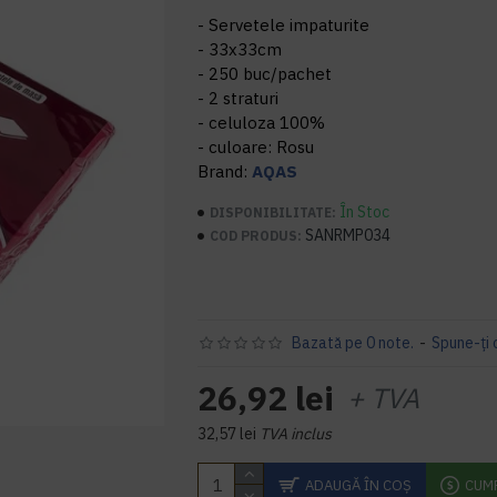
- Servetele impaturite
- 33x33cm
- 250 buc/pachet
- 2 straturi
- celuloza 100%
- culoare: Rosu
Brand:
AQAS
În Stoc
DISPONIBILITATE:
SANRMP034
COD PRODUS:
Bazată pe 0 note.
-
Spune-ţi 
26,92 lei
+ TVA
32,57 lei
TVA inclus
ADAUGĂ ÎN COŞ
CUM