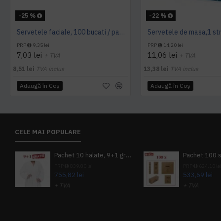
-25 %
-22 %
Servetele faciale, 100 bucati / pachet, Tork
PRP
9,35 lei
PRP
14,20 lei
7,03 lei
11,06 lei
+ TVA
+ TVA
8,51 lei
TVA inclus
13,38 lei
TVA inclus
Adaugă în Coş
Adaugă în Coş
CELE MAI POPULARE
Pachet 10 halate, 9+1 gratuit
PRP
839,80 lei
PRP
624,10 le
755,82 lei
533,69 lei
+ TVA
+ TVA
914,54 lei
TVA inclus
645,76 lei
TV