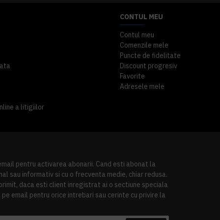
CONTUL MEU
Contul meu
Comenzile mele
Puncte de fidelitate
ata
Discount progresiv
Favorite
Adresele mele
ine a litigiilor
 email pentru activarea abonarii. Cand esti abonat la
al sau informativ si cu o frecventa medie, chiar redusa.
imit, daca esti client inregistrat ai o sectiune speciala
pe email pentru orice intrebari sau cerinte cu privire la