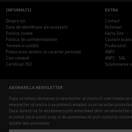
INFORMATII
EXTRA
Despre noi
Contact
Date de identificare ale societatii
Returnari
Politica cookie
Harta Site
Politica de confidentialitate
Cautare avans
Termeni si conditii
Producatori
Prelucrarea datelor cu caracter personal
ANPC
Cum comand
ANPC - SAL
Certificari ISO
Solutionarea onl
ABONARE LA NEWSLETTER
Dupa ce initiezi abonarea la newsletter-ul nostru iti vom trimite un
newsletter-ul nostru o sa primesti emailuri cu un caracter promotion
Daca doresti sa te dezabonezi poti urma linkul dintr-un newsletter pr
in contul tau in acest scop, si de asemenea ne poti contacta oricand 
datele tale personale.