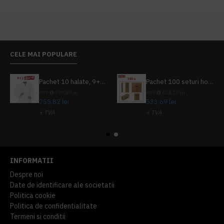
CELE MAI POPULARE
Pachet 10 halate, 9+1 gratuit
Pachet 100 seturi hoteliere, set dentar, set barbierit, casca de dus, pila unghii, set cusut
PRP
839,80 lei
PRP
624,10 lei
755,82 lei
533,69 lei
+ TVA
+ TVA
914,54 lei
TVA inclus
645,76 lei
TVA inclus
INFORMATII
Despre noi
Date de identificare ale societatii
Politica cookie
Politica de confidentialitate
Termeni si conditii