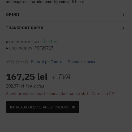
amenajarea spatiilor umede, cum ar fi baile.
OPINII
TRANSPORT RAPID
În Stoc
DISPONIBILITATE:
PCF20717
COD PRODUS:
Bazată pe 0 note.
-
Spune-ţi opinia
167,25 lei
+ TVA
202,37 lei
TVA inclus
Acest produs se poate comanda doar cu plata Card sau OP
INTREABA DESPRE ACEST PRODUS