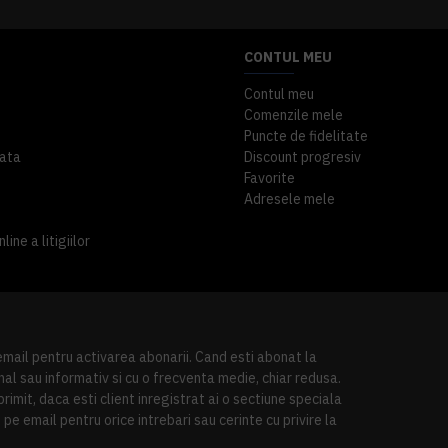
CONTUL MEU
Contul meu
Comenzile mele
Puncte de fidelitate
ata
Discount progresiv
Favorite
Adresele mele
ine a litigiilor
 email pentru activarea abonarii. Cand esti abonat la
al sau informativ si cu o frecventa medie, chiar redusa.
imit, daca esti client inregistrat ai o sectiune speciala
pe email pentru orice intrebari sau cerinte cu privire la