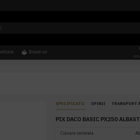
delitate
Brand-uri
031
SPECIFICATII
OPINII
TRANSPORT 
PIX DACO BASIC PX250 ALBAS
Culoare cerneala
Al