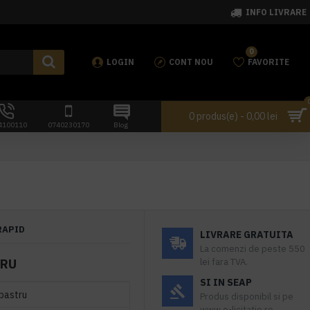
INFO LIVRARE
0
LOGIN
CONT NOU
FAVORITE
0 produs(e) - 0,00 lei
4100110
0740230170
Blog
RAPID
LIVRARE GRATUITA
La comenzi de peste 550
TRU
lei fara TVA.
SI IN SEAP
bastru
Produs disponibil si pe
www.e-licitatie.ro