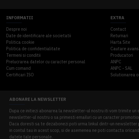
INFORMATII
EXTRA
Despre noi
Contact
Date de identificare ale societatii
Returnari
Politica cookie
Harta Site
Politica de confidentialitate
Cautare avans
Termeni si conditii
Producatori
Prelucrarea datelor cu caracter personal
ANPC
Cum comand
ANPC - SAL
Certificari ISO
Solutionarea onl
ABONARE LA NEWSLETTER
Dupa ce initiezi abonarea la newsletter-ul nostru iti vom trimite un
newsletter-ul nostru o sa primesti emailuri cu un caracter promotion
Daca doresti sa te dezabonezi poti urma linkul dintr-un newsletter pr
in contul tau in acest scop, si de asemenea ne poti contacta oricand 
datele tale personale.