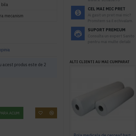
 bila
CEL MAI MIC PRET
Ai gasit un pret mai mic?
ra mecanism
Promitem sa il echivalam.
SUPORT PREMIUM
Consulta un expert Sanito
pentru mai multe detalii
opinia
ALTI CLIENTI AU MAI CUMPARAT
 acest produs este de 2
PARA ACUM
Rola medicala de cerceaf hartie 60cmx80 m, AQAS