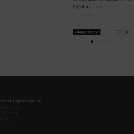
28,54 lei
+ TVA
34,53 lei
TVA inclus
Adaugă în Coş
Pachet 10 prosoape 70 x 140cm 9 + 1 gratuit
PRP
313,70 lei
282,33 lei
+ TVA
341,62 lei
TVA inclus