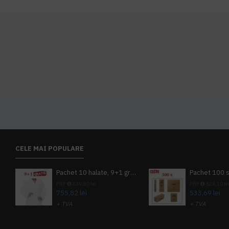
CELE MAI POPULARE
Pachet 10 halate, 9+1 gratuit
PRP
839,80 lei
PRP
624,10 le
755,82 lei
533,69 lei
+ TVA
+ TVA
914,54 lei
TVA inclus
645,76 lei
TV