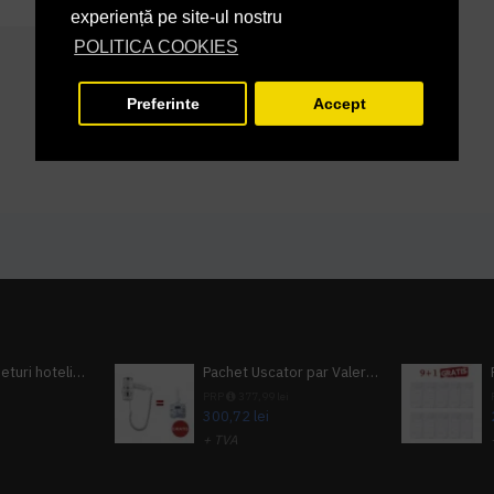
experiență pe site-ul nostru
POLITICA COOKIES
Preferinte
Accept
Pachet 100 seturi hoteliere, set dentar, set barbierit, casca de dus, pila unghii, set cusut
Pachet Uscator par Valera Action Super Plus + GRATUIT Sampon si gel de dus Tork
i
PRP
377,99 lei
300,72 lei
+ TVA
A inclus
363,87 lei
TVA inclus