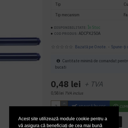
Tip
Cu
Tip mecanism
Fa
În Stoc
DISPONIBILITATE:
ADCPX250A
COD PRODUS:
Bazată pe 0 note.
-
Spune-ţi 
Cantitate minimă de comandat pentru
bucati
0,48 lei
+ TVA
0,58 lei
TVA inclus
ADAUGĂ ÎN COŞ
CUM
Acest site utilizează module cookie pentru a
INTREABA DESPRE ACEST PRODUS
vă asigura că beneficiați de cea mai bună