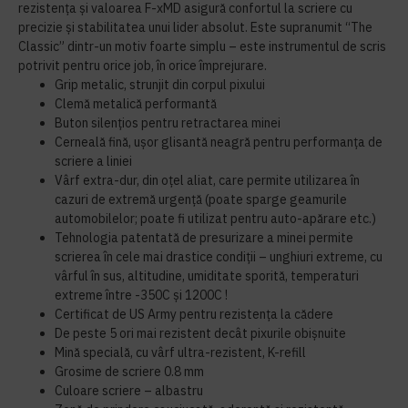
rezistența și valoarea F-xMD asigură confortul la scriere cu
precizie și stabilitatea unui lider absolut. Este supranumit “The
Classic” dintr-un motiv foarte simplu – este instrumentul de scris
potrivit pentru orice job, în orice împrejurare.
Grip metalic, strunjit din corpul pixului
Clemă metalică performantă
Buton silențios pentru retractarea minei
Cerneală fină, ușor glisantă neagră pentru performanța de
scriere a liniei
Vârf extra-dur, din oțel aliat, care permite utilizarea în
cazuri de extremă urgență (poate sparge geamurile
automobilelor; poate fi utilizat pentru auto-apărare etc.)
Tehnologia patentată de presurizare a minei permite
scrierea în cele mai drastice condiții – unghiuri extreme, cu
vârful în sus, altitudine, umiditate sporită, temperaturi
extreme între -350C și 1200C !
Certificat de US Army pentru rezistența la cădere
De peste 5 ori mai rezistent decât pixurile obișnuite
Mină specială, cu vârf ultra-rezistent, K-refill
Grosime de scriere 0.8 mm
Culoare scriere – albastru