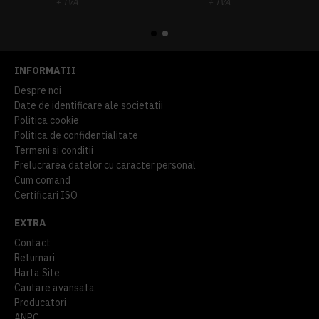
+ TVA
+ TVA
914,54 lei
TVA inclus
645,76 lei
TVA inclus
INFORMATII
Despre noi
Date de identificare ale societatii
Politica cookie
Politica de confidentialitate
Termeni si conditii
Prelucrarea datelor cu caracter personal
Cum comand
Certificari ISO
EXTRA
Contact
Returnari
Harta Site
Cautare avansata
Producatori
ANPC