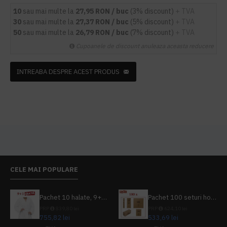
10
sau mai multe la
27,95 RON / buc
(3% discount)
+ TVA
30
sau mai multe la
27,37 RON / buc
(5% discount)
+ TVA
50
sau mai multe la
26,79 RON / buc
(7% discount)
+ TVA
Cupoanele de discount anuleaza aceasta reducere
INTREABA DESPRE ACEST PRODUS
CELE MAI POPULARE
Pachet 10 halate, 9+1 gratuit
Pachet 100 seturi hoteliere, set dentar, set barbierit, casca de dus, pila unghii, set cusut
PRP
839,80 lei
PRP
624,10 lei
755,82 lei
533,69 lei