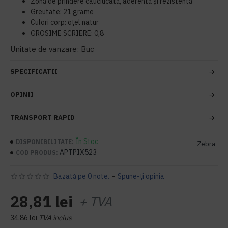
Zonă de prindere cauciucată, aderentă și rezistentă
Greutate: 21 grame
Culori corp: oțel natur
GROSIME SCRIERE: 0,8
Unitate de vanzare: Buc
SPECIFICATII
OPINII
TRANSPORT RAPID
În Stoc
DISPONIBILITATE:
Zebra
APTPIX523
COD PRODUS:
Bazată pe 0 note.
-
Spune-ţi opinia
28,81 lei
+ TVA
34,86 lei
TVA inclus