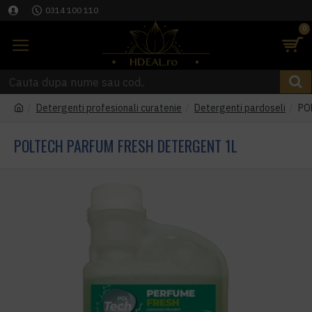
0314 100 110
0
Detergenti profesionali curatenie
Detergenti pardoseli
PO
POLTECH PARFUM FRESH DETERGENT 1L