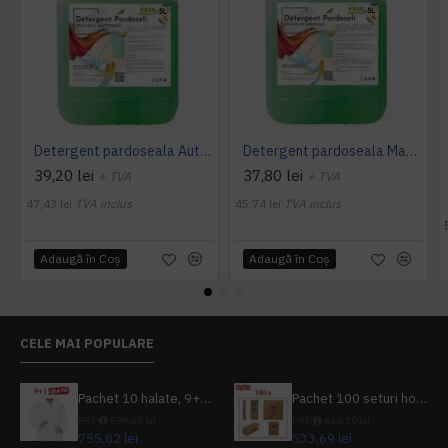
Detergent pardoseala Automat premium AQAS
Detergent pardoseala Manual premium 5L Canistra AQAS
39,20 lei
37,80 lei
+ TVA
+ TVA
47,43 lei
TVA inclus
45,74 lei
TVA inclus
Adaugă în Coş
Adaugă în Coş
CELE MAI POPULARE
Pachet 10 halate, 9+1 gratuit
Pachet 100 seturi hoteliere, set dentar, set barbierit, casca de dus, pila unghii, set cusut
PRP
839,80 lei
PRP
624,10 lei
755,82 lei
533,69 lei