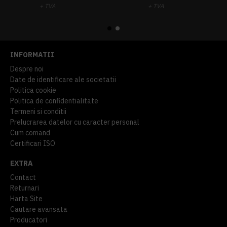
+ TVA
+ TVA
914,54 lei
TVA inclus
645,76 lei
TVA inclus
INFORMATII
Despre noi
Date de identificare ale societatii
Politica cookie
Politica de confidentialitate
Termeni si conditii
Prelucrarea datelor cu caracter personal
Cum comand
Certificari ISO
EXTRA
Contact
Returnari
Harta Site
Cautare avansata
Producatori