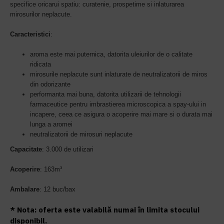
specifice oricarui spatiu: curatenie, prospetime si inlaturarea
mirosurilor neplacute.
Caracteristici
:
aroma este mai puternica, datorita uleiurilor de o calitate
ridicata
mirosurile neplacute sunt inlaturate de neutralizatorii de miros
din odorizante
performanta mai buna, datorita utilizarii de tehnologii
farmaceutice pentru imbrastierea microscopica a spay-ului in
incapere, ceea ce asigura o acoperire mai mare si o durata mai
lunga a aromei
neutralizatorii de mirosuri neplacute
Capacitate
: 3.000 de utilizari
Acoperire
:
163m³
Ambalare
: 12 buc/bax
* Nota: oferta este valabilă numai în limita stocului
disponibil.