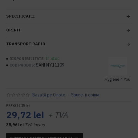
SPECIFICATII
OPINII
TRANSPORT RAPID
În Stoc
DISPONIBILITATE:
SANH4Y11109
COD PRODUS:
Hygiene 4 You
Bazată pe 0 note.
-
Spune-ţi opinia
PRP
37,15 lei
29,72 lei
+ TVA
35,96 lei
TVA inclus