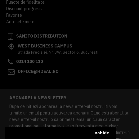
Puncte de fidelitate
Discount progresiv
Favorite
Adresele mele
SANITO DISTRIBUTION
WEST BUSINESS CAMPUS
Strada Preciziei, Nr, 3W, Sector 6, Bucuresti
0314 100 110
OFFICE@HDEAL.RO
ABONARE LA NEWSLETTER
Dupa ce initiezi abonarea la newsletter-ul nostru iti vom
trimite un email pentru activarea abonarii. Cand esti abonat la
newsletter-ul nostru o sa primesti emailuri cu un caracter
promotional sau informativ si cu o frecventa medie, chiar
redusa. Daca doresti sa te dezabonezi poti urma linkul dintr-un
Inchide
newsletter primit, daca esti client inregistrat ai o sectiune