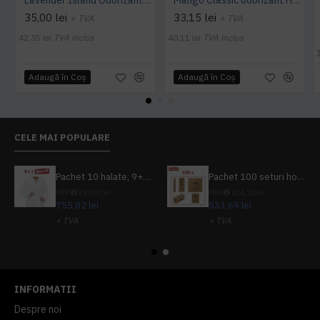
35,00 lei
33,15 lei
+ TVA
+ TVA
42,35 lei
TVA inclus
40,11 lei
TVA inclus
Adaugă în Coş
Adaugă în Coş
CELE MAI POPULARE
Pachet 10 halate, 9+1 gratuit
Pachet 100 seturi hoteliere, set dentar, set barbierit, casca de dus, pila unghii, set cusut
PRP
839,80 lei
PRP
624,10 lei
755,82 lei
533,69 lei
+ TVA
+ TVA
914,54 lei
TVA inclus
645,76 lei
TVA inclus
INFORMATII
Despre noi