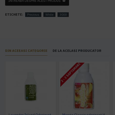
INTREABA DESPRE ACEST PRODUS
ETICHETE:
Precious
White
3000
DIN ACEEASI CATEGORIE
DE LA ACELASI PRODUCATOR
2 - 3 SAPTAMANI
Lavender Island Odorizant Maxi 243ml Hygiene4You
Mango Classic odorizant Hygiene 4 You