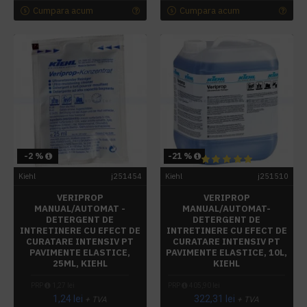
Cumpara acum
Cumpara acum
-2 %
-21 %
Kiehl
j251454
Kiehl
j251510
VERIPROP
VERIPROP
MANUAL/AUTOMAT -
MANUAL/AUTOMAT-
DETERGENT DE
DETERGENT DE
INTRETINERE CU EFECT DE
INTRETINERE CU EFECT DE
CURATARE INTENSIV PT
CURATARE INTENSIV PT
PAVIMENTE ELASTICE,
PAVIMENTE ELASTICE, 10L,
25ML, KIEHL
KIEHL
PRP
1,27 lei
PRP
405,90 lei
1,24 lei
322,31 lei
+ TVA
+ TVA