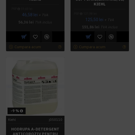
KIEHL
PRP
59,69 lei
PRP
131,98 lei
46,58 lei
+ TVA
125,50 lei
+ TVA
56,36 lei
TVA inclus
151,86 lei
TVA inclus
Cumpara acum
Cumpara acum
-9 %
Kiehl
j050110
HODRUPA A-DETERGENT
ANTICOROZIV PENTRU