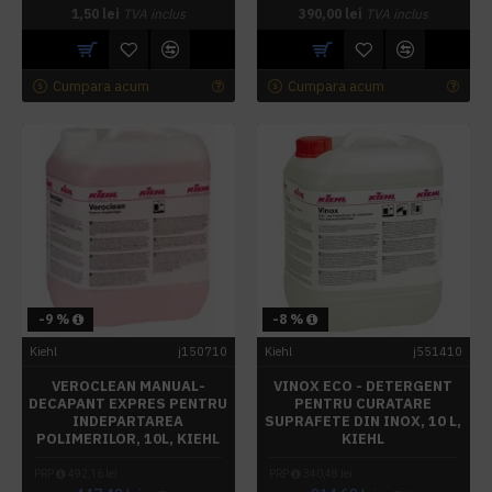
1,50 lei
TVA inclus
390,00 lei
TVA inclus
Cumpara acum
Cumpara acum
-9 %
-8 %
Kiehl
j150710
Kiehl
j551410
VEROCLEAN MANUAL-
VINOX ECO - DETERGENT
DECAPANT EXPRES PENTRU
PENTRU CURATARE
INDEPARTAREA
SUPRAFETE DIN INOX, 10 L,
POLIMERILOR, 10L, KIEHL
KIEHL
PRP
492,16 lei
PRP
340,48 lei