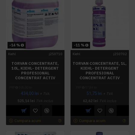
-14 %
-11 %
Kiehl
j250710
Kiehl
j250702
TORVAN CONCENTRATE,
TORVAN CONCENTRATE, 1L,
10L, KIEHL- DETERGENT
KIEHL- DETERGENT
PROFESIONAL
PROFESIONAL
CONCENTRAT ACTIV
CONCENTRAT ACTIV
PRP
505,00 lei
PRP
57,84 lei
434,00 lei
51,75 lei
+ TVA
+ TVA
525,14 lei
TVA inclus
62,62 lei
TVA inclus
Cumpara acum
Cumpara acum