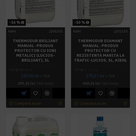
-16 %
-10 %
Kiehl
j200205
Kiehl
j201105
THERMODUR BRILIANT
THERMODUR DIAMANT
MANUAL -PRODUS
MANUAL -PRODUS
PROTECTOR CU IONI
PROTECTOR CU
METALICI (LUCIOS-
REZISTENTA MARITA LA
BRILIANT), 5L
TRAFIC-LUCIOS, 5L, KIEHL
PRP
284,45 lei
PRP
411,71 lei
239,06 lei
370,61 lei
+ TVA
+ TVA
289,26 lei
TVA inclus
448,44 lei
TVA inclus
Cumpara acum
Cumpara acum