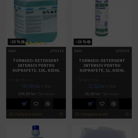
-20 %
-26 %
Kiehl
j250110
Kiehl
j250101
TORNADO-DETERGENT
TORNADO-DETERGENT
INTENSIV PENTRU
INTENSIV PENTRU
SUPRAFETE, 10L, KIEHL
SUPRAFETE, 1L, KIEHL
PRP
198,00 lei
PRP
28,78 lei
157,44 lei
21,32 lei
+ TVA
+ TVA
190,50 lei
TVA inclus
25,80 lei
TVA inclus
Cumpara acum
Cumpara acum