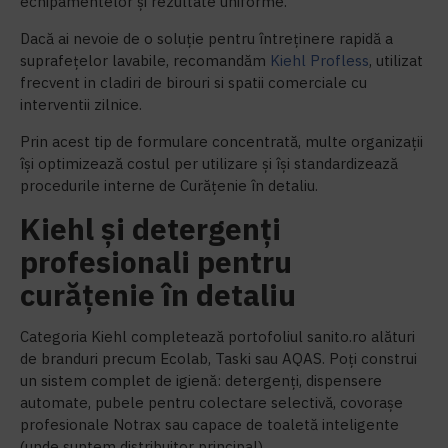
echipamentelor și rezultate uniforme.
Dacă ai nevoie de o soluție pentru întreținere rapidă a
suprafețelor lavabile, recomandăm
Kiehl Profless
, utilizat
frecvent in cladiri de birouri si spatii comerciale cu
interventii zilnice.
Prin acest tip de formulare concentrată, multe organizații
își optimizează costul per utilizare și își standardizează
procedurile interne de Curățenie în detaliu.
Kiehl și detergenți
profesionali pentru
curățenie în detaliu
Categoria Kiehl completează portofoliul sanito.ro alături
de branduri precum Ecolab, Taski sau AQAS. Poți construi
un sistem complet de igienă: detergenți, dispensere
automate, pubele pentru colectare selectivă, covorașe
profesionale Notrax sau capace de toaletă inteligente
(unde suntem distribuitor principal).