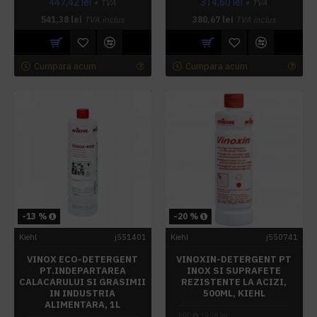
447,42 lei
314,60 lei
+ TVA
+ TVA
541,38 lei
TVA inclus
380,67 lei
TVA inclus
Cumpara acum
Cumpara acum
-13 %
-20 %
Kiehl
j551401
Kiehl
j550741
VINOX ECO-DETERGENT
VINOXIN-DETERGENT PT
PT.INDEPARTAREA
INOX SI SUPRAFETE
CALACARULUI SI GRASIMII
REZISTENTE LA ACIZI,
IN INDUSTRIA
500ML, KIEHL
ALIMENTARA, 1L
PRP
19,28 lei