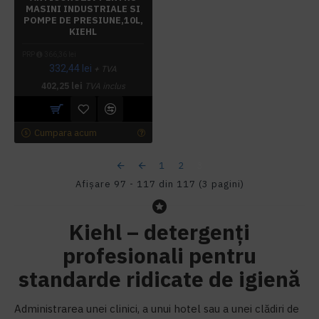
MASINI INDUSTRIALE SI
POMPE DE PRESIUNE,10L,
KIEHL
PRP
366,36 lei
332,44 lei
+ TVA
402,25 lei
TVA inclus
Cumpara acum
1
2
3
Afişare 97 - 117 din 117 (3 pagini)
Kiehl – detergenți
profesionali pentru
standarde ridicate de igienă
Administrarea unei clinici, a unui hotel sau a unei clădiri de