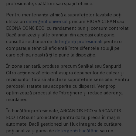
profesionale, spălătorii sau spații tehnice.
Pentru mentenanța zilnică a suprafețelor lavabile poți
utiliza un
detergent universal
precum FIORA CLEAN sau
ECONA CONC ECO, cu randament bun și consum controlat.
Dacă analizezi și alte branduri din aceeași categorie,
consultă secțiunea de
detergenți profesionali
pentru o
comparație tehnică eficientă între diferitele soluții pe
care echipa noastră ți le pune la dispoziție.
În zona sanitară, produse precum Sanikal sau Sanpurid
Citro acționează eficient asupra depunerilor de calcar și
reziduurilor, fără să afecteze suprafețele sensibile. Pentru
pardoseli tratate sau acoperite cu dispersii, Veriprop
optimizează procesul de întreținere și reduce aderența
murdăriei.
În bucătării profesionale, ARCANDIS ECO și ARCANDIS
ECO TAB sunt proiectate pentru dozaj precis în mașini
automate. Dacă gestionezi un flux integrat de curățare,
poți analiza și gama de
detergenți bucătărie
sau un