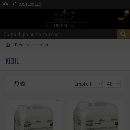
0314 100 110
0
Producător
Kiehl
KIEHL
0