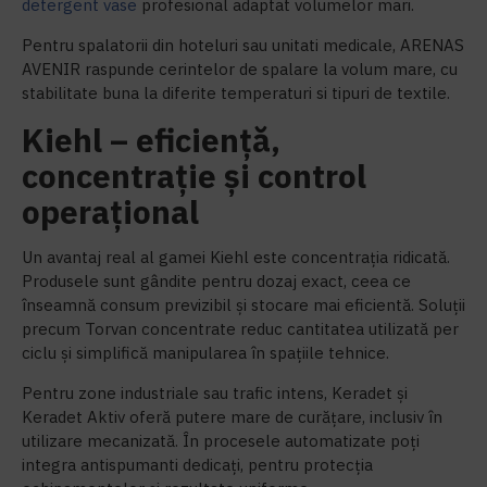
detergent vase
profesional adaptat volumelor mari.
Pentru spalatorii din hoteluri sau unitati medicale, ARENAS
AVENIR raspunde cerintelor de spalare la volum mare, cu
stabilitate buna la diferite temperaturi si tipuri de textile.
Kiehl – eficiență,
concentrație și control
operațional
Un avantaj real al gamei Kiehl este concentrația ridicată.
Produsele sunt gândite pentru dozaj exact, ceea ce
înseamnă consum previzibil și stocare mai eficientă. Soluții
precum Torvan concentrate reduc cantitatea utilizată per
ciclu și simplifică manipularea în spațiile tehnice.
Pentru zone industriale sau trafic intens, Keradet și
Keradet Aktiv oferă putere mare de curățare, inclusiv în
utilizare mecanizată. În procesele automatizate poți
integra antispumanti dedicați, pentru protecția