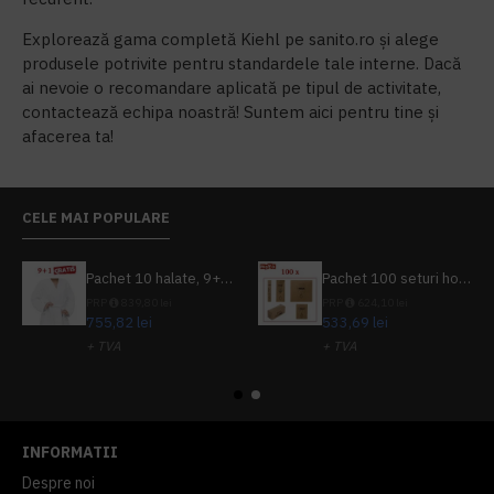
Explorează gama completă Kiehl pe sanito.ro și alege
produsele potrivite pentru standardele tale interne. Dacă
ai nevoie o recomandare aplicată pe tipul de activitate,
contactează echipa noastră! Suntem aici pentru tine și
afacerea ta!
CELE MAI POPULARE
Pachet 10 halate, 9+1 gratuit
Pachet 100 seturi hoteliere, set dentar, set barbierit, casca de dus, pila unghii, set cusut
PRP
839,80 lei
PRP
624,10 lei
755,82 lei
533,69 lei
+ TVA
+ TVA
914,54 lei
TVA inclus
645,76 lei
TVA inclus
INFORMATII
Despre noi