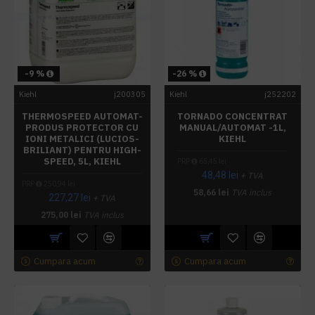
-9 %
-26 %
Kiehl
j200305
Kiehl
j252202
THERMOSPEED AUTOMAT-
TORNADO CONCENTRAT
PRODUS PROTECTOR CU
MANUAL/AUTOMAT -1L,
IONI METALICI (LUCIOS-
KIEHL
BRILIANT) PENTRU HIGH-
SPEED, 5L, KIEHL
PRP
65,45 lei
48,48 lei
+ TVA
PRP
250,94 lei
58,66 lei
TVA inclus
227,27 lei
+ TVA
275,00 lei
TVA inclus
Cumpara acum
Cumpara acum