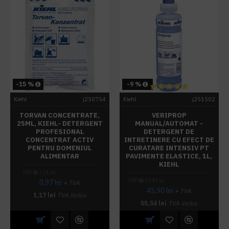
-15 %
-9 %
Kiehl
j250754
Kiehl
j251502
TORVAN CONCENTRATE,
VERIPROP
25ML, KIEHL- DETERGENT
MANUAL/AUTOMAT -
PROFESIONAL
DETERGENT DE
CONCENTRAT ACTIV
INTRETINERE CU EFECT DE
PENTRU DOMENIUL
CURATARE INTENSIV PT
ALIMENTAR
PAVIMENTE ELASTICE, 1L,
KIEHL
PRP
1,14 lei
PRP
50,49 lei
0,97 lei
+ TVA
45,90 lei
+ TVA
1,17 lei
TVA inclus
55,54 lei
TVA inclus