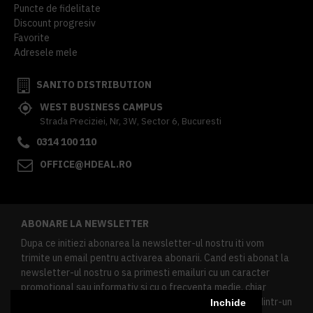
Puncte de fidelitate
Discount progresiv
Favorite
Adresele mele
SANITO DISTRIBUTION
WEST BUSINESS CAMPUS
Strada Preciziei, Nr, 3W, Sector 6, Bucuresti
0314 100 110
OFFICE@HDEAL.RO
ABONARE LA NEWSLETTER
Dupa ce initiezi abonarea la newsletter-ul nostru iti vom
trimite un email pentru activarea abonarii. Cand esti abonat la
newsletter-ul nostru o sa primesti emailuri cu un caracter
promotional sau informativ si cu o frecventa medie, chiar
redusa. Daca doresti sa te dezabonezi poti urma linkul dintr-un
Inchide