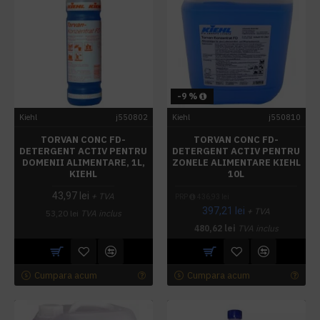
-9 %
Kiehl
j550802
Kiehl
j550810
TORVAN CONC FD-
TORVAN CONC FD-
DETERGENT ACTIV PENTRU
DETERGENT ACTIV PENTRU
DOMENII ALIMENTARE, 1L,
ZONELE ALIMENTARE KIEHL
KIEHL
10L
43,97 lei
+ TVA
PRP
436,93 lei
397,21 lei
+ TVA
53,20 lei
TVA inclus
480,62 lei
TVA inclus
Cumpara acum
Cumpara acum