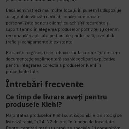
Dacă administrezi mai multe locații, îți punem la dispoziție
un agent de vânzări dedicat, condiții comerciale
personalizate pentru clienții cu achiziții recurente și
suport tehnic în alegerea produselor potrivite. Îți oferim
recomandări aplicate pe tipul de pardoseală, nivelul de
trafic și echipamentele existente.
Pe sanito.ro găsești fișe tehnice, iar la cerere îți trimitem
documentație suplimentară sau videoclipuri explicative
pentru integrarea corectă a produselor Kiehl în
procedurile tale.
Întrebări frecvente
Ce timp de livrare aveți pentru
produsele Kiehl?
Majoritatea produselor Kiehl sunt disponibile din stoc și se
livrează rapid, în 24–72 de ore, în funcție de localitate.
Pentru cantități mari sau produse speciale, îți comunicăm