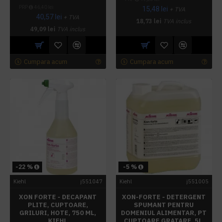
PRP
46,40 lei
15,48 lei
+ TVA
40,57 lei
+ TVA
18,73 lei
TVA inclus
49,09 lei
TVA inclus
Cumpara acum
Cumpara acum
-22 %
-5 %
Kiehl
j551047
Kiehl
j551005
XON FORTE - DECAPANT
XON-FORTE - DETERGENT
PLITE, CUPTOARE,
SPUMANT PENTRU
GRILURI, HOTE, 750 ML,
DOMENIUL ALIMENTAR, PT
KIEHL
CUPTOARE,GRATARE, 5L,