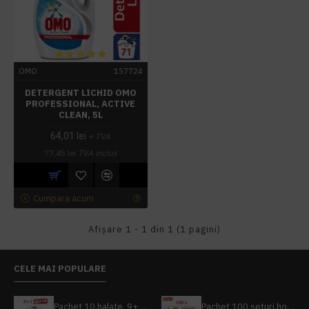
OMO
157724
DETERGENT LICHID OMO
PROFESSIONAL, ACTIVE
CLEAN, 5L
64,01 lei
+ TVA
77,45 lei
TVA inclus
Cumpara acum
Afişare 1 - 1 din 1 (1 pagini)
CELE MAI POPULARE
Pachet 10 halate, 9+1 gratuit
Pachet 100 seturi hoteliere, set dentar, set barbierit, casca de dus, pila unghii, set cusut