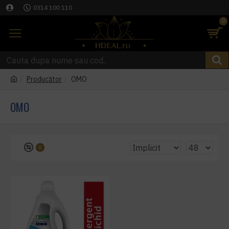
0314 100 110
0
Producător
OMO
OMO
0