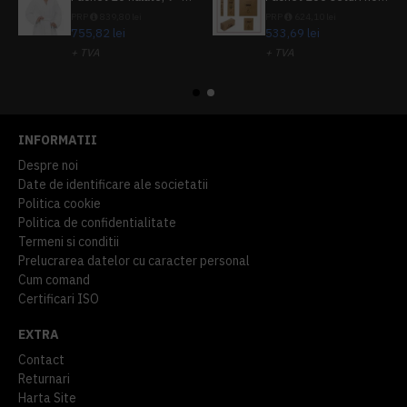
PRP
839,80 lei
PRP
624,10 lei
755,82 lei
533,69 lei
+ TVA
+ TVA
914,54 lei
TVA inclus
645,76 lei
TVA inclus
INFORMATII
Despre noi
Date de identificare ale societatii
Politica cookie
Politica de confidentialitate
Termeni si conditii
Prelucrarea datelor cu caracter personal
Cum comand
Certificari ISO
EXTRA
Contact
Returnari
Harta Site