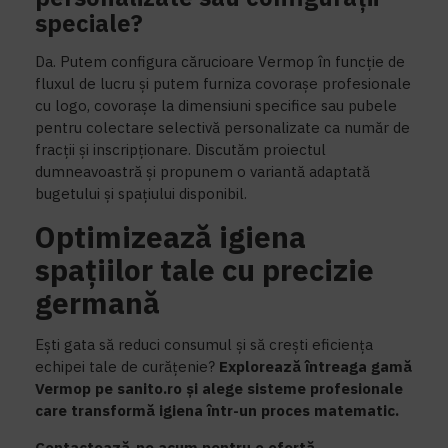
speciale?
Da. Putem configura cărucioare Vermop în funcție de
fluxul de lucru și putem furniza covorașe profesionale
cu logo, covorașe la dimensiuni specifice sau pubele
pentru colectare selectivă personalizate ca număr de
fracții și inscripționare. Discutăm proiectul
dumneavoastră și propunem o variantă adaptată
bugetului și spațiului disponibil.
Optimizează igiena
spațiilor tale cu precizie
germană
Ești gata să reduci consumul și să crești eficiența
echipei tale de curățenie?
Explorează întreaga gamă
Vermop pe sanito.ro și alege sisteme profesionale
care transformă igiena într-un proces matematic.
Contactează-ne acum pentru o ofertă