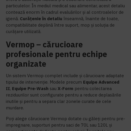
particulelor. În mediul medical sau alimentar, acest detaliu
contează enorm în cadrul evaluărilor și al controalelor de
igienă.
Curățenie în detaliu
înseamnă, înainte de toate,
compatibilitate deplină între suport, mop și soluția de
curățare utilizată.
Vermop – cărucioare
profesionale pentru echipe
organizate
Un sistem Vermop complet include și cărucioare adaptate
tipului de intervenție. Modele precum
Equipe Advanced
II
,
Equipe Pre-Wash
sau
X-Form
pentru colectarea
reziduurilor sunt configurate pentru a reduce deplasările
inutile și pentru a separa clar zonele curate de cele
murdare.
Poți alege cărucioare Vermop dotate cu găleți pentru pre-
impregnare, suporturi pentru saci de 70L sau 120L și