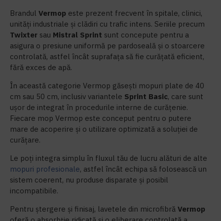
Brandul
Vermop
este prezent frecvent în spitale, clinici,
unități industriale și clădiri cu trafic intens. Seriile precum
Twixter
sau
Mistral Sprint
sunt concepute pentru a
asigura o presiune uniformă pe pardoseală și o stoarcere
controlată, astfel încât suprafața să fie curățată eficient,
fără exces de apă.
În această categorie Vermop găsești mopuri plate de 40
cm sau 50 cm, inclusiv variantele
Sprint Basic
, care sunt
ușor de integrat în procedurile interne de curățenie.
Fiecare mop Vermop este conceput pentru o putere
mare de acoperire și o utilizare optimizată a soluției de
curățare.
Le poți integra simplu în fluxul tău de lucru alături de alte
mopuri profesionale
, astfel încât echipa să folosească un
sistem coerent, nu produse disparate și posibil
incompatibile.
Pentru ștergere și finisaj, lavetele din microfibră
Vermop
oferă o absorbție ridicată și o eliberare controlată a