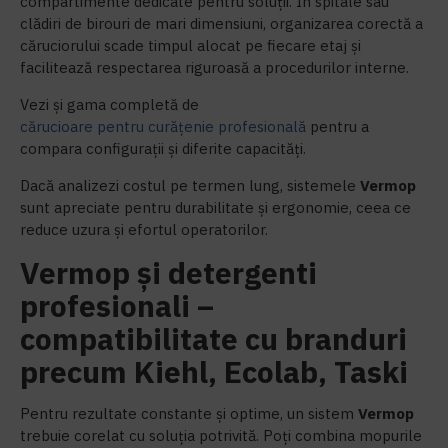
compartimente dedicate pentru soluții. În spitale sau
clădiri de birouri de mari dimensiuni, organizarea corectă a
căruciorului scade timpul alocat pe fiecare etaj și
facilitează respectarea riguroasă a procedurilor interne.
Vezi și gama completă de
cărucioare pentru curățenie profesională
pentru a
compara configurații și diferite capacități.
Dacă analizezi costul pe termen lung, sistemele
Vermop
sunt apreciate pentru durabilitate și ergonomie, ceea ce
reduce uzura și efortul operatorilor.
Vermop și detergenti
profesionali –
compatibilitate cu branduri
precum Kiehl, Ecolab, Taski
Pentru rezultate constante și optime, un sistem
Vermop
trebuie corelat cu soluția potrivită. Poți combina mopurile