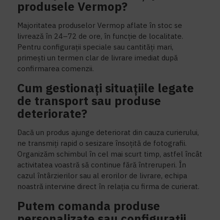
produsele Vermop?
Majoritatea produselor Vermop aflate în stoc se
livrează în 24–72 de ore, în funcție de localitate.
Pentru configurații speciale sau cantități mari,
primești un termen clar de livrare imediat după
confirmarea comenzii.
Cum gestionați situațiile legate
de transport sau produse
deteriorate?
Dacă un produs ajunge deteriorat din cauza curierului,
ne transmiți rapid o sesizare însoțită de fotografii.
Organizăm schimbul în cel mai scurt timp, astfel încât
activitatea voastră să continue fără întreruperi. În
cazul întârzierilor sau al erorilor de livrare, echipa
noastră intervine direct în relația cu firma de curierat.
Putem comanda produse
personalizate sau configurații