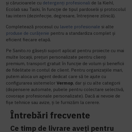
și cărucioarele cu
detergenți profesionali
de la Kiehl,
Ecolab sau Taski, în funcție de tipul pardoselii și protocolul
tau intern (dezinfecție, degresare, întreținere zilnică).
Completează procesul cu
lavete profesionale
si alte
produse de curățenie
pentru a standardiza complet și
eficient fiecare etapă.
Pe Sanito.ro găsești suport aplicat pentru proiecte cu mai
multe locații, prețuri personalizate pentru clienți
premium, transport gratuit în funcție de volum și beneficii
de fidelitate in contul de client. Pentru organizațiile mari,
putem aloca un agent dedicat care să te ajute cu
configurarea sistemelor
Vermop
, dar și cu alte categorii
(dispensere automate, pubele pentru colectare selectivă,
covorașe profesionale personalizate). Dacă ai nevoie de
fișe tehnice sau avize, ți le furnizăm la cerere.
Întrebări frecvente
Ce timp de livrare aveți pentru