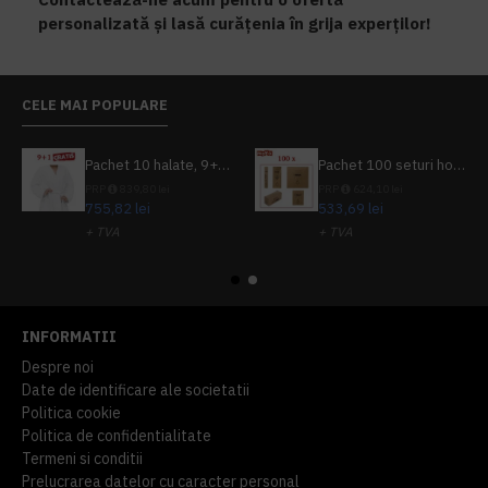
personalizată și lasă curățenia în grija experților!
CELE MAI POPULARE
Pachet 10 halate, 9+1 gratuit
Pachet 100 seturi hoteliere, set dentar, set barbierit, casca de dus, pila unghii, set cusut
PRP
839,80 lei
PRP
624,10 lei
755,82 lei
533,69 lei
+ TVA
+ TVA
914,54 lei
TVA inclus
645,76 lei
TVA inclus
INFORMATII
Despre noi
Date de identificare ale societatii
Politica cookie
Politica de confidentialitate
Termeni si conditii
Prelucrarea datelor cu caracter personal