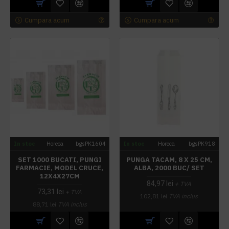
Cumpara acum
Cumpara acum
In stoc
Horeca
bgsPK1604
In stoc
Horeca
bgsPK918
SET 1000 BUCATI, PUNGI
PUNGA TACAM, 8 X 25 CM,
FARMACIE, MODEL CRUCE,
ALBA, 2000 BUC/ SET
12X4X27CM
84,97 lei
+ TVA
73,31 lei
+ TVA
102,81 lei
TVA inclus
88,71 lei
TVA inclus