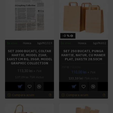
-3 %
In stoc
Horeca
bgsPK1519
In stoc
Horeca
bgsPK402
SET 2000 BUCATI, COLTAR
SET 250 BUCATI, PUNGA
HARTIE, MODEL ZIAR,
HARTIE, NATUR, CU MANER
16X17 CM RG, 35GR, MODEL
PLAT, 26X17X 28.50CM
GRAPHIC COLLECTION
PRP
113,50 lei
113,30 lei
+ TVA
110,00 lei
+ TVA
137,09 lei
TVA inclus
133,10 lei
TVA inclus
Cumpara acum
Cumpara acum