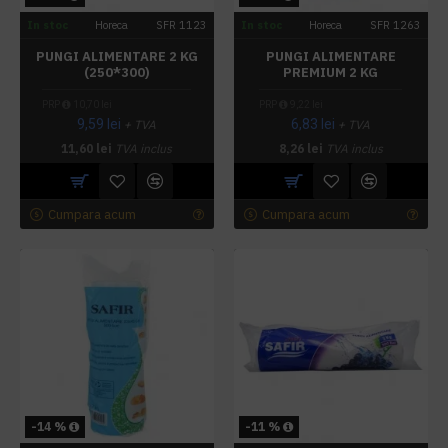
In stoc
Horeca
SFR 1123
In stoc
Horeca
SFR 1263
PUNGI ALIMENTARE 2 KG
PUNGI ALIMENTARE
(250*300)
PREMIUM 2 KG
PRP
10,70 lei
PRP
9,22 lei
9,59 lei
6,83 lei
+ TVA
+ TVA
11,60 lei
TVA inclus
8,26 lei
TVA inclus
Cumpara acum
Cumpara acum
-14 %
-11 %