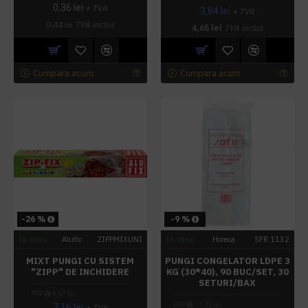
0,36 lei
+ TVA
3,84 lei
+ TVA
0,44 lei
TVA inclus
4,65 lei
TVA inclus
Cumpara acum
Cumpara acum
-26 %
-9 %
In stoc
Alufix
ZIPPMIXUNI
In stoc
Horeca
SFR 1132
MIXT PUNGI CU SISTEM
PUNGI CONGELATOR LDPE 3
"ZIPP" DE INCHIDERE
KG (30*40), 90 BUC/SET, 30
SETURI/BAX
PRP
9,67 lei
PRP
11,32 lei
7,16 lei