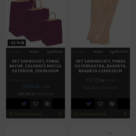
-11 %
In stoc
Horeca
bgsPK648
In stoc
Horeca
bgsPk1409
SET 100 BUCATI, PUNGI
SET 1000 BUCATI, PUNGI
NATUR, COLORATE MOV LA
CU FEREASTRA, BAGHETA,
EXTERIOR, 25X9X30CM
BAGHETA 12X5X31CM
117,72 lei
+ TVA
PRP
114,55 lei
102,05 lei
+ TVA
142,44 lei
TVA inclus
123,48 lei
TVA inclus
Cumpara acum
Cumpara acum