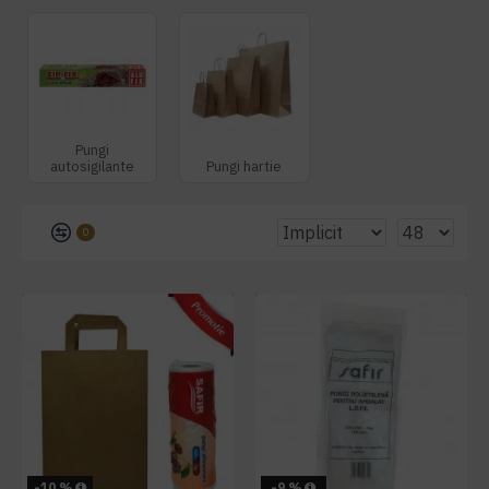
Pungi
autosigilante
Pungi hartie
0
-10 %
-9 %