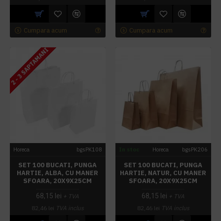
Cumpara acum
Cumpara acum
2 - 3 SAPTAMANI
Horeca
bgsPK108
In stoc
Horeca
bgsPK206
SET 100 BUCATI, PUNGA
SET 100 BUCATI, PUNGA
HARTIE, ALBA, CU MANER
HARTIE, NATUR, CU MANER
SFOARA, 20X9X25CM
SFOARA, 20X9X25CM
68,15 lei
68,15 lei
+ TVA
+ TVA
82,46 lei
TVA inclus
82,46 lei
TVA inclus