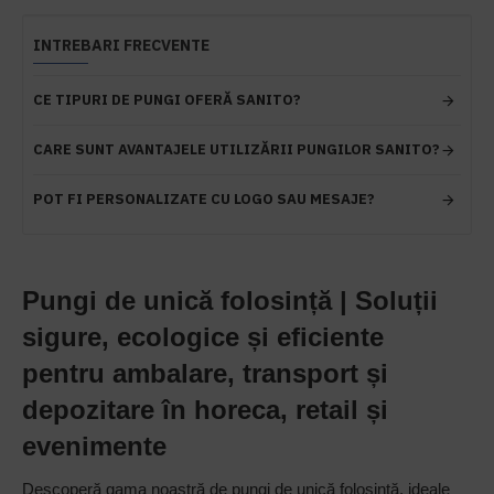
INTREBARI FRECVENTE
CE TIPURI DE PUNGI OFERĂ SANITO?
CARE SUNT AVANTAJELE UTILIZĂRII PUNGILOR SANITO?
POT FI PERSONALIZATE CU LOGO SAU MESAJE?
Pungi de unică folosință | Soluții
sigure, ecologice și eficiente
pentru ambalare, transport și
depozitare în horeca, retail și
evenimente
Descoperă gama noastră de pungi de unică folosință, ideale