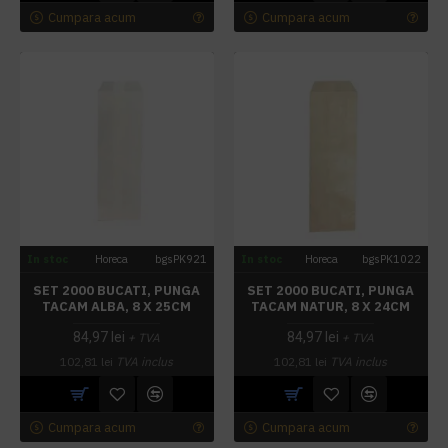
Cumpara acum
Cumpara acum
In stoc
Horeca
bgsPK921
In stoc
Horeca
bgsPK1022
SET 2000 BUCATI, PUNGA
SET 2000 BUCATI, PUNGA
TACAM ALBA, 8 X 25CM
TACAM NATUR, 8 X 24CM
84,97 lei
84,97 lei
+ TVA
+ TVA
102,81 lei
TVA inclus
102,81 lei
TVA inclus
Cumpara acum
Cumpara acum