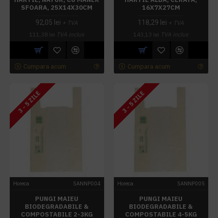
SFOARA, 25X14X30CM
16X7X27CM
92,05 lei
118,29 lei
+ TVA
+ TVA
111,38 lei
TVA inclus
143,13 lei
TVA inclus
Cumpara acum
Cumpara acum
3 - 5 ZILE
3 - 5 ZILE
Horeca
SANNP004
Horeca
SANNP005
PUNGI MAIEU
PUNGI MAIEU
BIODEGRADABILE &
BIODEGRADABILE &
COMPOSTABILE 2-3KG
COMPOSTABILE 4-5KG