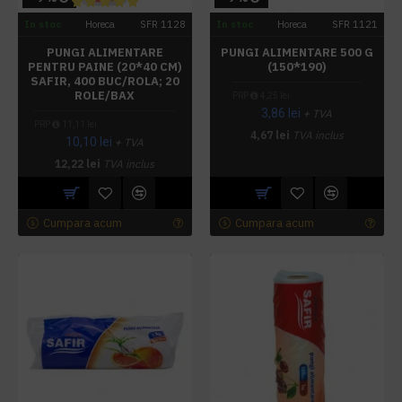
In stoc
Horeca
SFR 1128
In stoc
Horeca
SFR 1121
PUNGI ALIMENTARE
PUNGI ALIMENTARE 500 G
PENTRU PAINE (20*40 CM)
(150*190)
SAFIR, 400 BUC/ROLA; 20
ROLE/BAX
PRP
4,25 lei
3,86 lei
+ TVA
PRP
11,11 lei
4,67 lei
TVA inclus
10,10 lei
+ TVA
12,22 lei
TVA inclus
Cumpara acum
Cumpara acum