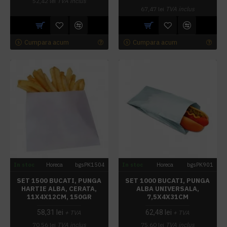
52,42 lei
TVA inclus
67,47 lei
TVA inclus
Cumpara acum
Cumpara acum
In stoc
Horeca
bgsPK1504
In stoc
Horeca
bgsPK901
SET 1500 BUCATI, PUNGA
SET 1000 BUCATI, PUNGA
HARTIE ALBA, CERATA,
ALBA UNIVERSALA,
11X4X12CM, 150GR
7,5X4X31CM
58,31 lei
62,48 lei
+ TVA
+ TVA
70,56 lei
TVA inclus
75,60 lei
TVA inclus