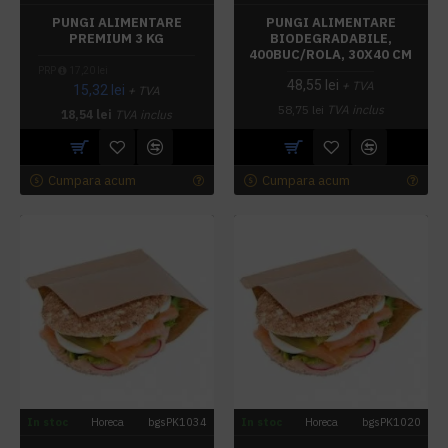
PUNGI ALIMENTARE
PUNGI ALIMENTARE
PREMIUM 3 KG
BIODEGRADABILE,
400BUC/ROLA, 30X40 CM
PRP
17,20 lei
48,55 lei
+ TVA
15,32 lei
+ TVA
58,75 lei
TVA inclus
18,54 lei
TVA inclus
Cumpara acum
Cumpara acum
In stoc
Horeca
bgsPK1034
In stoc
Horeca
bgsPK1020