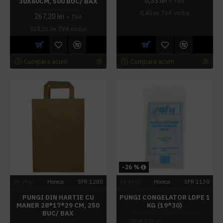
0,33 lei
30X60CM, 500 BUC/ BAX
+ TVA
0,40 lei
TVA inclus
267,20 lei
+ TVA
323,31 lei
TVA inclus
Cumpara acum
Cumpara acum
-26 %
In stoc
Horeca
SFR 1280
In stoc
Horeca
SFR 1130
PUNGI DIN HARTIE CU
PUNGI CONGELATOR LDPE 1
MANER 28*17*29 CM, 250
KG (19*30)
BUC/ BAX
PRP
5,18 lei