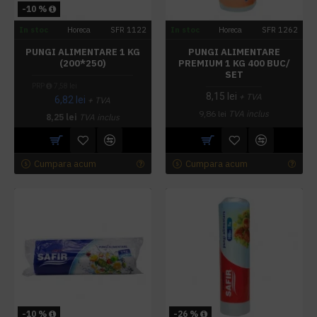
-10 %
In stoc
Horeca
SFR 1122
In stoc
Horeca
SFR 1262
PUNGI ALIMENTARE 1 KG
PUNGI ALIMENTARE
(200*250)
PREMIUM 1 KG 400 BUC/
SET
PRP
7,58 lei
8,15 lei
+ TVA
6,82 lei
+ TVA
9,86 lei
TVA inclus
8,25 lei
TVA inclus
Cumpara acum
Cumpara acum
-10 %
-26 %