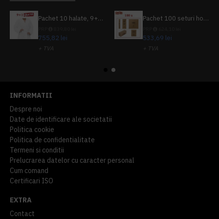
Pachet 10 halate, 9+1 gratuit
Pachet 100 seturi hoteliere, set dentar, set barbierit, casca de dus, pila unghii, set cusut
PRP
839,80 lei
PRP
624,10 lei
755,82 lei
533,69 lei
+ TVA
+ TVA
914,54 lei
TVA inclus
645,76 lei
TVA inclus
INFORMATII
Despre noi
Date de identificare ale societatii
Politica cookie
Politica de confidentialitate
Termeni si conditii
Prelucrarea datelor cu caracter personal
Cum comand
Certificari ISO
EXTRA
Contact