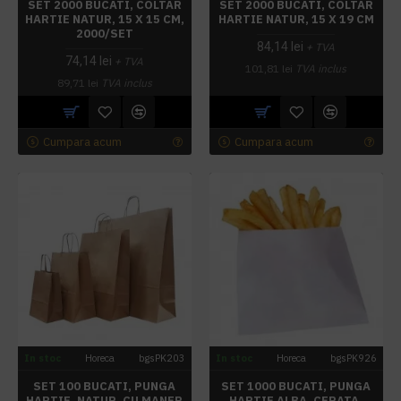
SET 2000 BUCATI, COLTAR
SET 2000 BUCATI, COLTAR
HARTIE NATUR, 15 X 15 CM,
HARTIE NATUR, 15 X 19 CM
2000/SET
84,14 lei
+ TVA
74,14 lei
+ TVA
101,81 lei
TVA inclus
89,71 lei
TVA inclus
Cumpara acum
Cumpara acum
In stoc
Horeca
bgsPK203
In stoc
Horeca
bgsPK926
SET 100 BUCATI, PUNGA
SET 1000 BUCATI, PUNGA
HARTIE, NATUR, CU MANER
HARTIE ALBA, CERATA,