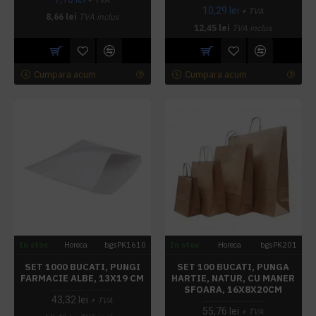
+ TVA
10,29 lei
+ TVA
8,66 lei
TVA inclus
12,45 lei
TVA inclus
Cumpara acum
Cumpara acum
In stoc
Horeca
bgsPK1610
In stoc
Horeca
bgsPK201
SET 1000 BUCATI, PUNGI
SET 100 BUCATI, PUNGA
FARMACIE ALBE, 13X19 CM
HARTIE, NATUR, CU MANER
SFOARA, 16X8X20CM
43,32 lei
+ TVA
55,76 lei
+ TVA