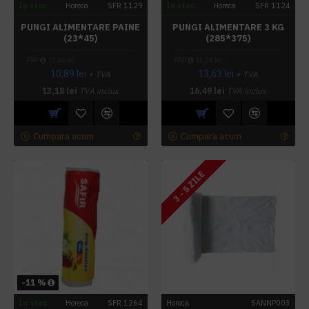
In stoc
Horeca
SFR 1129
In stoc
Horeca
SFR 1124
PUNGI ALIMENTARE PAINE
PUNGI ALIMENTARE 3 KG
(23*45)
(285*375)
PRP
12,66 lei
PRP
15,24 lei
10,89 lei
13,63 lei
+ TVA
+ TVA
13,18 lei
TVA inclus
16,49 lei
TVA inclus
Cumpara acum
Cumpara acum
3 - 5 ZILE
-11 %
In stoc
Horeca
SFR 1264
Horeca
SANNP003