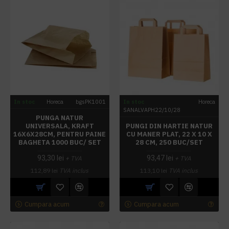
In stoc
Horeca
bgsPK1001
In stoc
Horeca
SANALVAPH22/10/28
PUNGA NATUR
UNIVERSALA, KRAFT
PUNGI DIN HARTIE NATUR
16X6X28CM, PENTRU PAINE
CU MANER PLAT, 22 X 10 X
BAGHETA 1000 BUC/ SET
28 CM, 250 BUC/SET
93,30 lei
93,47 lei
+ TVA
+ TVA
112,89 lei
TVA inclus
113,10 lei
TVA inclus
Cumpara acum
Cumpara acum