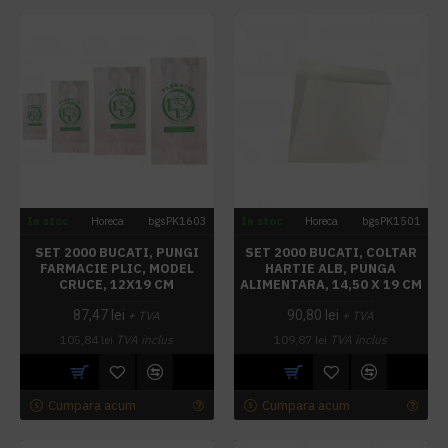
In stoc
Horeca
bgsPK1603
In stoc
Horeca
bgsPK1501
SET 2000 BUCATI, PUNGI
SET 2000 BUCATI, COLTAR
FARMACIE PLIC, MODEL
HARTIE ALB, PUNGA
CRUCE, 12X19 CM
ALIMENTARA, 14,50 X 19 CM
87,47 lei
90,80 lei
+ TVA
+ TVA
105,84 lei
TVA inclus
109,87 lei
TVA inclus
Cumpara acum
Cumpara acum