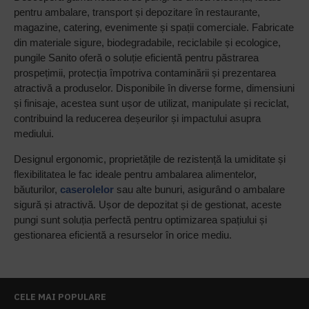
pentru ambalare, transport și depozitare în restaurante,
magazine, catering, evenimente și spații comerciale. Fabricate
din materiale sigure, biodegradabile, reciclabile și ecologice,
pungile Sanito oferă o soluție eficientă pentru păstrarea
prospețimii, protecția împotriva contaminării și prezentarea
atractivă a produselor. Disponibile în diverse forme, dimensiuni
și finisaje, acestea sunt ușor de utilizat, manipulate și reciclat,
contribuind la reducerea deșeurilor și impactului asupra
mediului.
Designul ergonomic, proprietățile de rezistență la umiditate și
flexibilitatea le fac ideale pentru ambalarea alimentelor,
băuturilor,
caserolelor
sau alte bunuri, asigurând o ambalare
sigură și atractivă. Ușor de depozitat și de gestionat, aceste
pungi sunt soluția perfectă pentru optimizarea spațiului și
gestionarea eficientă a resurselor în orice mediu.
CELE MAI POPULARE