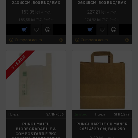
24X40CM, 500 BUC/ BAX
26X45CM, 500 BUC/ BAX
153,35 lei
227,21 lei
+ TVA
+ TVA
185,55 lei
TVA inclus
274,92 lei
TVA inclus
Cumpara acum
Cumpara acum
3 - 5 ZILE
Horeca
SANNP006
In stoc
Horeca
SFR 1279
PUNGI MAIEU
PUNGI HARTIE CU MANER
BIODEGRADABILE &
26*14*29 CM, BAX 250
COMPOSTABILE 7KG