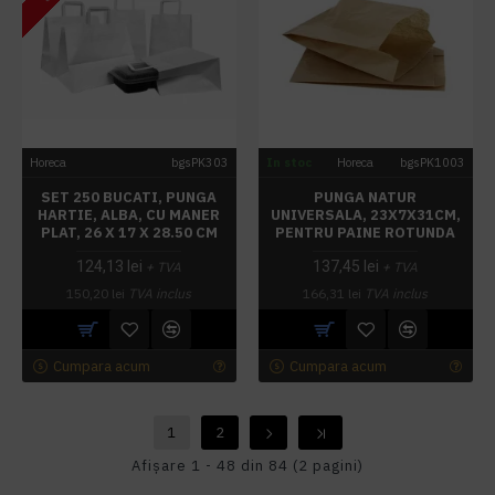
Horeca
bgsPK303
In stoc
Horeca
bgsPK1003
SET 250 BUCATI, PUNGA
PUNGA NATUR
HARTIE, ALBA, CU MANER
UNIVERSALA, 23X7X31CM,
PLAT, 26 X 17 X 28.50 CM
PENTRU PAINE ROTUNDA
124,13 lei
137,45 lei
+ TVA
+ TVA
150,20 lei
TVA inclus
166,31 lei
TVA inclus
Cumpara acum
Cumpara acum
1
2
Afişare 1 - 48 din 84 (2 pagini)