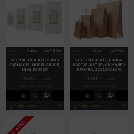
In stoc
Horeca
bgsPK1606
In stoc
Horeca
bgsPK204
SET 1000 BUCATI, PUNGI
SET 100 BUCATI, PUNGA
FARMACIE, MODEL CRUCE,
HARTIE, NATUR, CU MANER
18X6.5X31CM
SFOARA, 32X12X41CM
118,29 lei
118,61 lei
+ TVA
+ TVA
143,13 lei
TVA inclus
143,52 lei
TVA inclus
Cumpara acum
Cumpara acum
3 - 6 ZILE