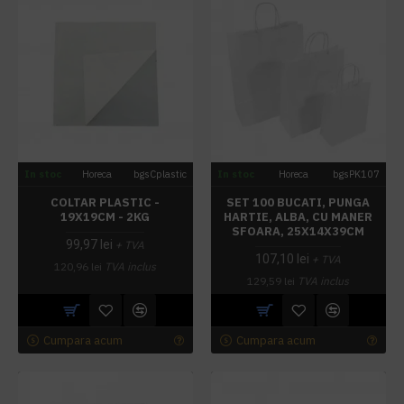
In stoc
Horeca
bgsCplastic
In stoc
Horeca
bgsPK107
COLTAR PLASTIC -
SET 100 BUCATI, PUNGA
19X19CM - 2KG
HARTIE, ALBA, CU MANER
SFOARA, 25X14X39CM
99,97 lei
+ TVA
107,10 lei
+ TVA
120,96 lei
TVA inclus
129,59 lei
TVA inclus
Cumpara acum
Cumpara acum