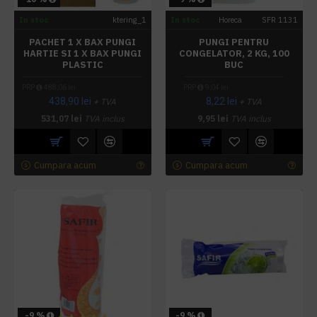
In stoc
ktering_1
In stoc
Horeca
SFR 1131
PACHET 1 X BAX PUNGI
PUNGI PENTRU
HARTIE SI 1 X BAX PUNGI
CONGELATOR, 2 KG, 100
PLASTIC
BUC
PRP
488,06 lei
PRP
9,04 lei
438,90 lei
8,22 lei
+ TVA
+ TVA
531,07 lei
TVA inclus
9,95 lei
TVA inclus
Cumpara acum
Cumpara acum
-9 %
-9 %