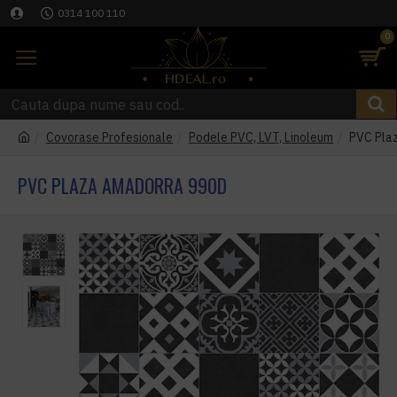
0314 100 110
0
Covorase Profesionale
Podele PVC, LVT, Linoleum
PVC Pla
PVC PLAZA AMADORRA 990D