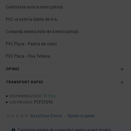
Cantitatea este in metri pătrați.
PVC-ul este la lățime de 4 m.
Comanda minimă este de 4 metri pătrați.
PVC Plaza - Paleta de culori
PVC Plaza - Fisa Tehnica
OPINII
TRANSPORT RAPID
În Stoc
DISPONIBILITATE:
PCF19196
COD PRODUS:
Bazată pe 0 note.
-
Spune-ţi opinia
Cantitate minimă de comandat pentru acest produs