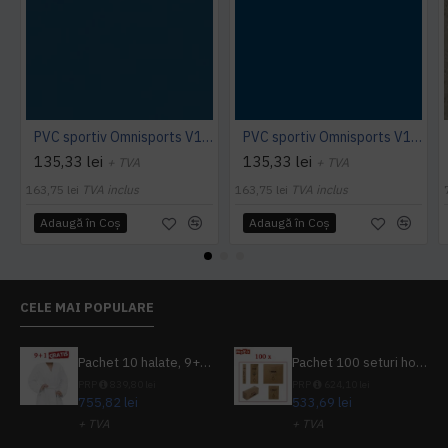
PVC sportiv Omnisports V120 albastru Night Blue
PVC sportiv Omnisports V120 albastru Royal Blue
135,33 lei
135,33 lei
+ TVA
+ TVA
163,75 lei
TVA inclus
163,75 lei
TVA inclus
Adaugă în Coş
Adaugă în Coş
CELE MAI POPULARE
Pachet 10 halate, 9+1 gratuit
Pachet 100 seturi hoteliere, set dentar, set barbierit, casca de dus, pila unghii, set cusut
PRP
839,80 lei
PRP
624,10 lei
755,82 lei
533,69 lei
+ TVA
+ TVA
914,54 lei
TVA inclus
645,76 lei
TVA inclus