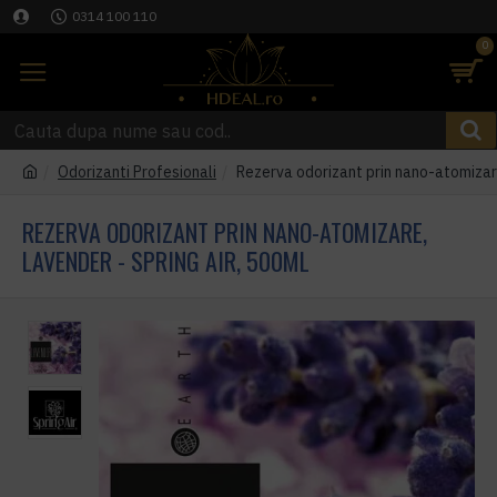
0314 100 110
0
Odorizanti Profesionali
Rezerva odorizant prin nano-atomizare
REZERVA ODORIZANT PRIN NANO-ATOMIZARE,
LAVENDER - SPRING AIR, 500ML