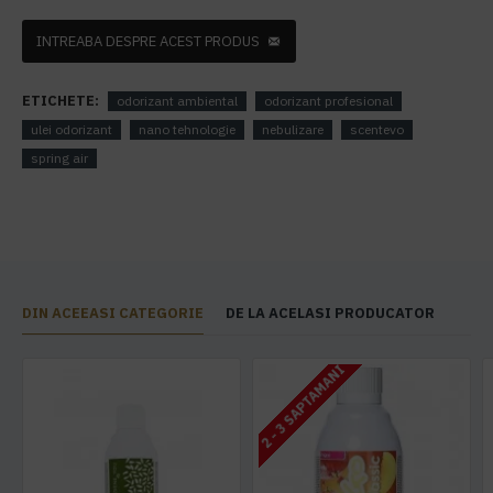
INTREABA DESPRE ACEST PRODUS
ETICHETE:
odorizant ambiental
odorizant profesional
ulei odorizant
nano tehnologie
nebulizare
scentevo
spring air
DIN ACEEASI CATEGORIE
DE LA ACELASI PRODUCATOR
2 - 3 SAPTAMANI