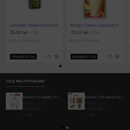
Lavender Island Odorizant Maxi 243ml Hygiene4You
Mango Classic odorizant Hygiene 4 You
35,00 lei
33,15 lei
+ TVA
+ TVA
42,35 lei
TVA inclus
40,11 lei
TVA inclus
Adaugă în Coş
Adaugă în Coş
CELE MAI POPULARE
Pachet 10 halate, 9+1 gratuit
Pachet 100 seturi hoteliere, set dentar, set barbierit, casca de dus, pila unghii, set cusut
PRP
839,80 lei
PRP
624,10 lei
755,82 lei
533,69 lei
+ TVA
+ TVA
914,54 lei
TVA inclus
645,76 lei
TVA inclus