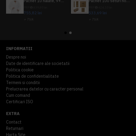
Pachet 10 halate, 9+1 gratuit
Pachet 100 seturi hoteliere, set dentar, set barbierit, casca de dus, pila unghii, set cusut
PRP
839,80 lei
PRP
624,10 lei
755,82 lei
533,69 lei
+ TVA
+ TVA
914,54 lei
TVA inclus
645,76 lei
TVA inclus
INFORMATII
Despre noi
Date de identificare ale societatii
Politica cookie
Politica de confidentialitate
Termeni si conditii
Prelucrarea datelor cu caracter personal
Cum comand
Certificari ISO
EXTRA
Contact
Returnari
Harta Site