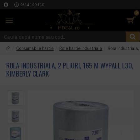
0314 100 110
0
Consumabile hartie
Role hartie industriala
Rola industriala,
ROLA INDUSTRIALA, 2 PLIURI, 165 M WYPALL L30,
KIMBERLY CLARK