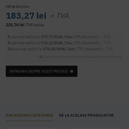
PRP
219,10 lei
183,27 lei
+ TVA
221,76 lei
TVA inclus
5
sau mai multe la
177,77 RON / buc
(3% discount)
+ TVA
9
sau mai multe la
174,11 RON / buc
(5% discount)
+ TVA
14
sau mai multe la
170,44 RON / buc
(7% discount)
+ TVA
Cupoanele de discount anuleaza aceasta reducere
INTREABA DESPRE ACEST PRODUS
DIN ACEEASI CATEGORIE
DE LA ACELASI PRODUCATOR