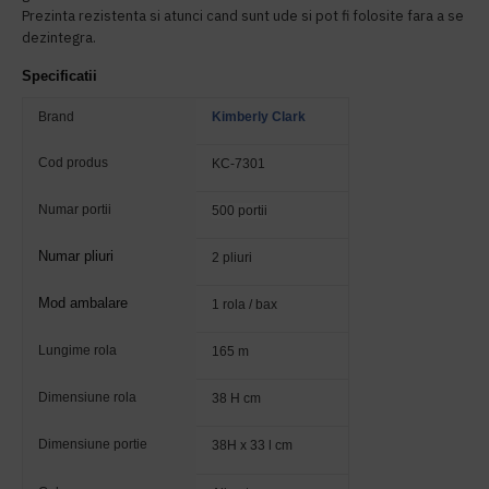
Prezinta rezistenta si atunci cand sunt ude si pot fi folosite fara a se
dezintegra.
Specificatii
Brand
Kimberly Clark
Cod produs
KC-7301
Numar portii
500 portii
Numar pliuri
2 pliuri
Mod ambalare
1 rola / bax
Lungime rola
165 m
Dimensiune rola
38 H cm
Dimensiune portie
38H x 33 l cm