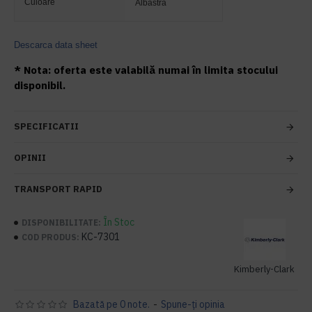
Culoare
Albastra
Descarca data sheet
* Nota: oferta este valabilă numai în limita stocului
disponibil.
SPECIFICATII
OPINII
TRANSPORT RAPID
În Stoc
DISPONIBILITATE:
KC-7301
COD PRODUS:
Kimberly-Clark
Bazată pe 0 note.
-
Spune-ţi opinia