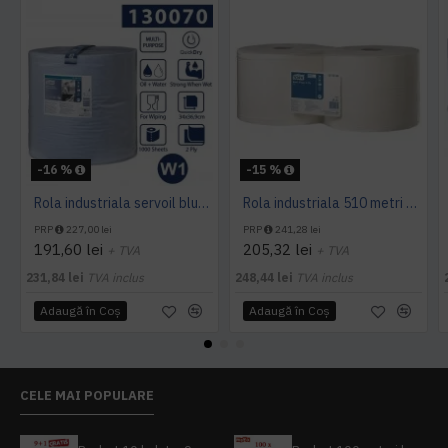
-16 %
-15 %
Rola industriala servoil blue Tork, 340 m
Rola industriala 510 metri Tork x 2, pret pe bax 2 role
PRP
227,00 lei
PRP
241,28 lei
191,60 lei
205,32 lei
+ TVA
+ TVA
231,84 lei
TVA inclus
248,44 lei
TVA inclus
Adaugă în Coş
Adaugă în Coş
CELE MAI POPULARE