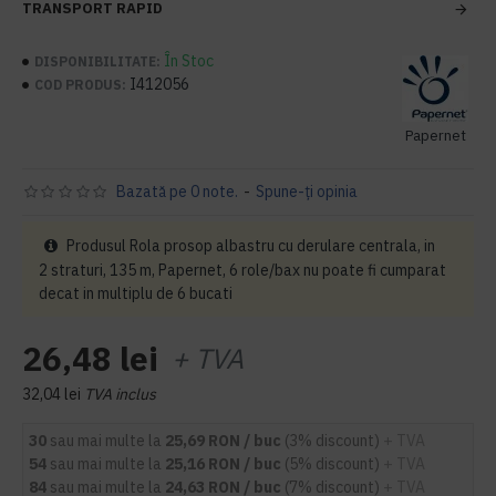
TRANSPORT RAPID
În Stoc
DISPONIBILITATE:
I412056
COD PRODUS:
Papernet
Bazată pe 0 note.
-
Spune-ţi opinia
Produsul Rola prosop albastru cu derulare centrala, in
2 straturi, 135 m, Papernet, 6 role/bax nu poate fi cumparat
decat in multiplu de 6 bucati
26,48 lei
+ TVA
32,04 lei
TVA inclus
30
sau mai multe la
25,69 RON / buc
(3% discount)
+ TVA
54
sau mai multe la
25,16 RON / buc
(5% discount)
+ TVA
84
sau mai multe la
24,63 RON / buc
(7% discount)
+ TVA