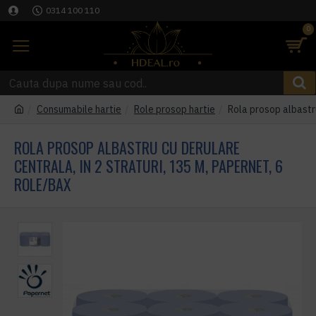
0314 100 110
0
Consumabile hartie
Role prosop hartie
Rola prosop albastru
ROLA PROSOP ALBASTRU CU DERULARE
CENTRALA, IN 2 STRATURI, 135 M, PAPERNET, 6
ROLE/BAX