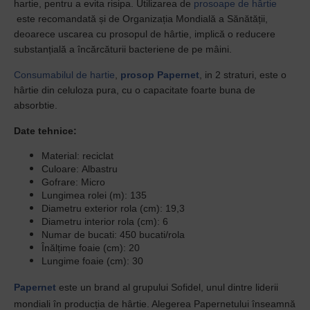
hartie, pentru a evita risipa. Utilizarea de
prosoape de hârtie
este recomandată și de Organizația Mondială a Sănătății,
deoarece uscarea cu prosopul de hârtie, implică o reducere
substanțială a încărcăturii bacteriene de pe mâini.
Consumabilul de hartie
,
prosop
Papernet
, in 2 straturi, este o
hârtie din celuloza pura, cu o capacitate foarte buna de
absorbtie.
Date tehnice:
Material: reciclat
Culoare:
Albastru
Gofrare:
Micro
Lungimea rolei (m): 135
Diametru exterior rola (cm):
19,3
Diametru interior rola (cm): 6
Numar de bucati: 45
0 bucati/rola
Înălțime foaie (cm): 20
Lungime foaie (cm):
30
Papernet
este un brand al grupului Sofidel, unul dintre liderii
mondiali în producția de hârtie. Alegerea Papernetului înseamnă