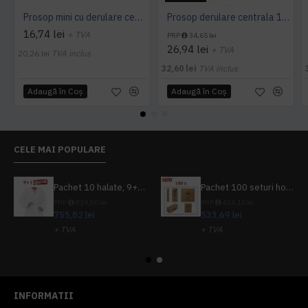
Prosop mini cu derulare centrala 1 pliu, 120 m Tork
Prosop derulare centrala 1 pliu, 300 m Tork
16,74 lei
+ TVA
PRP
34,65 lei
26,94 lei
+ TVA
20,26 lei
TVA inclus
32,60 lei
TVA inclus
Adaugă în Coş
Adaugă în Coş
CELE MAI POPULARE
Pachet 10 halate, 9+1 gratuit
Pachet 100 seturi hoteliere, set dentar, set barbierit, casca de dus, pila unghii, set cusut
PRP
839,80 lei
PRP
624,10 lei
755,82 lei
533,69 lei
+ TVA
+ TVA
914,54 lei
TVA inclus
645,76 lei
TVA inclus
INFORMATII