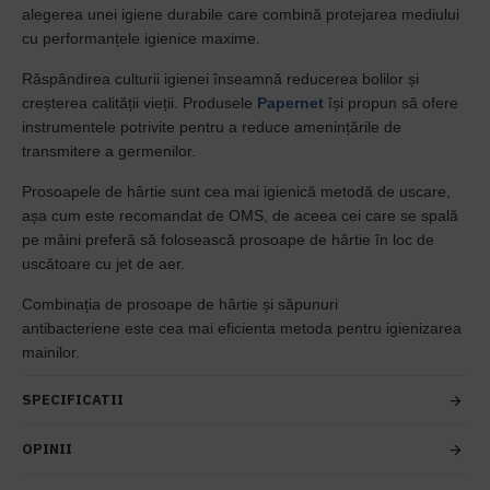
alegerea unei igiene durabile care combină protejarea mediului
cu performanțele igienice maxime.
Răspândirea culturii igienei înseamnă reducerea bolilor și
creșterea calității vieții. Produsele
Papernet
își propun să ofere
instrumentele potrivite pentru a reduce amenințările de
transmitere a germenilor.
Prosoapele de hârtie sunt cea mai igienică metodă de uscare,
așa cum este recomandat de OMS, de aceea cei care se spală
pe mâini preferă să folosească prosoape de hârtie în loc de
uscătoare cu jet de aer.
Combinația de prosoape de hârtie și săpunuri
antibacteriene este cea mai eficienta metoda pentru igienizarea
mainilor.
SPECIFICATII
OPINII