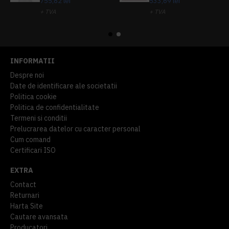
755,82 lei
533,69 lei
+ TVA
+ TVA
914,54 lei
TVA inclus
645,76 lei
TVA inclus
INFORMATII
Despre noi
Date de identificare ale societatii
Politica cookie
Politica de confidentialitate
Termeni si conditii
Prelucrarea datelor cu caracter personal
Cum comand
Certificari ISO
EXTRA
Contact
Returnari
Harta Site
Cautare avansata
Producatori