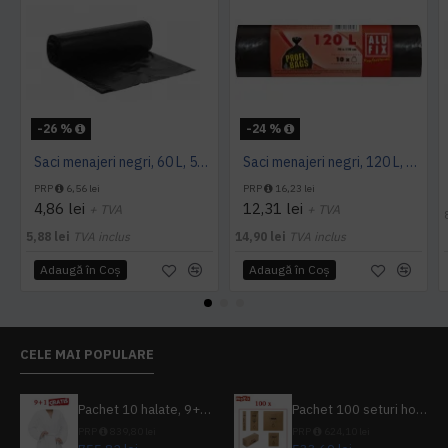
-26 %
-24 %
Saci menajeri negri, 60 L, 50 buc/rola
Saci menajeri negri, 120 L, Alufix, 10 buc/rola
PRP
6,56 lei
PRP
16,23 lei
4,86 lei
12,31 lei
+ TVA
+ TVA
5,88 lei
TVA inclus
14,90 lei
TVA inclus
Adaugă în Coş
Adaugă în Coş
CELE MAI POPULARE
Pachet 10 halate, 9+1 gratuit
Pachet 100 seturi hoteliere, set dentar, set barbierit, casca de dus, pila unghii, set cusut
PRP
839,80 lei
PRP
624,10 lei