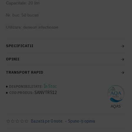
Capacitate: 20 litri
Nr. buc: 50 bucati
Utilizare: deseuri infectioase
SPECIFICATII
OPINII
TRANSPORT RAPID
În Stoc
DISPONIBILITATE:
SANVTR512
COD PRODUS:
AQAS
Bazată pe 0 note.
-
Spune-ţi opinia