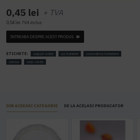
0,45 lei
+ TVA
0,54 lei
TVA inclus
INTREABA DESPRE ACEST PRODUS
ETICHETE:
sapun solid
uz hotelier
cosmetice hoteliere
sense
ceai verde
DIN ACEEASI CATEGORIE
DE LA ACELASI PRODUCATOR