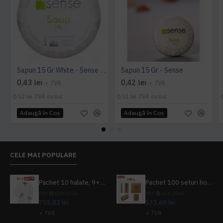
Sapun 15 Gr White - Sense White
Sapun 15 Gr - Sense
0,43 lei
0,42 lei
+ TVA
+ TVA
0,52 lei
TVA inclus
0,51 lei
TVA inclus
Adaugă în Coş
Adaugă în Coş
CELE MAI POPULARE
Pachet 10 halate, 9+1 gratuit
Pachet 100 seturi hoteliere, set dentar, set barbierit, casca de dus, pila unghii, set cusut
PRP
839,80 lei
PRP
624,10 lei
755,82 lei
533,69 lei
+ TVA
+ TVA
914,54 lei
TVA inclus
645,76 lei
TVA inclus