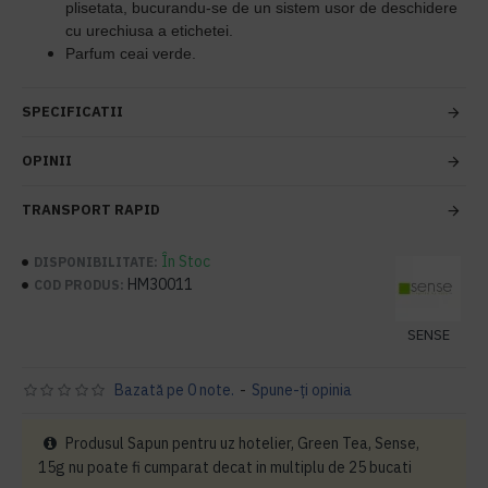
plisetata, bucurandu-se de un sistem usor de deschidere
cu urechiusa a etichetei.
Parfum ceai verde.
SPECIFICATII
OPINII
TRANSPORT RAPID
În Stoc
DISPONIBILITATE:
HM30011
COD PRODUS:
SENSE
Bazată pe 0 note.
-
Spune-ţi opinia
Produsul Sapun pentru uz hotelier, Green Tea, Sense,
15g nu poate fi cumparat decat in multiplu de 25 bucati