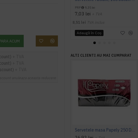
PRP
9,35 lei
7,03 lei
+ TVA
8,51 lei
TVA inclus
Adaugă în Coş
PARA ACUM
ALTI CLIENTI AU MAI CUMPARAT
count)
+ TVA
count)
+ TVA
iscount)
+ TVA
scount anuleaza aceasta reducere
Servetele masa Papely 250 Deep Colors Negre
26,92 lei
+ TVA