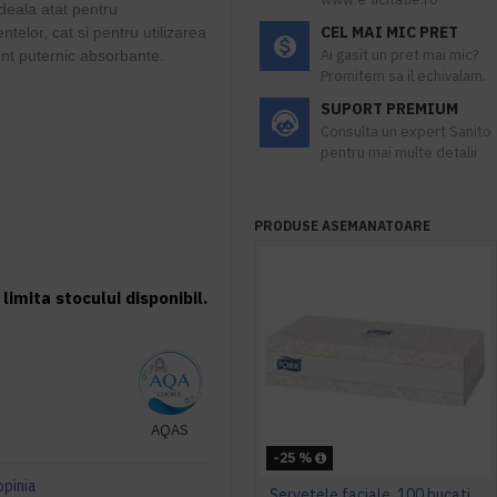
deala atat pentru
CEL MAI MIC PRET
elor, cat si pentru utilizarea
Ai gasit un pret mai mic?
sunt puternic absorbante.
Promitem sa il echivalam.
SUPORT PREMIUM
Consulta un expert Sanito
pentru mai multe detalii
PRODUSE ASEMANATOARE
limita stocului disponibil.
AQAS
-25 %
opinia
Servetele faciale, 100 bucati / pachet, Tork