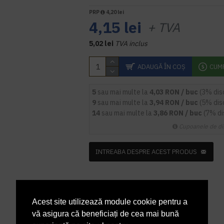
PRP
4,20 lei
4,15 lei
+ TVA
5,02 lei
TVA inclus
ADAUGĂ ÎN COŞ
CUM
5
sau mai multe la
4,03 RON / buc
(3% dis
9
sau mai multe la
3,94 RON / buc
(5% dis
14
sau mai multe la
3,86 RON / buc
(7% d
Cupoanele de di
INTREABA DESPRE ACEST PRODUS
Acest site utilizează module cookie pentru a
vă asigura că beneficiați de cea mai bună