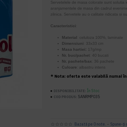
Servetelele de masa colorate sunt solutia i
aranjamentele de masa din cadrul eveniment
zilnica. Servetele au o calitate ridicata si 
Caracteristici
:
Material
: celuloza 100%, laminate
Dimensiuni
: 33x33 cm
Masa hartiei:
17g/mp
Nr. buc/pachet
: 40 bucati
Nr. pachete/bax
: 36 pachete
Culoare
: albastru intens
* Nota: oferta este valabilă numai în 
În Stoc
DISPONIBILITATE:
SANRMP035
COD PRODUS:
Bazată pe 0 note.
-
Spune-ţi 