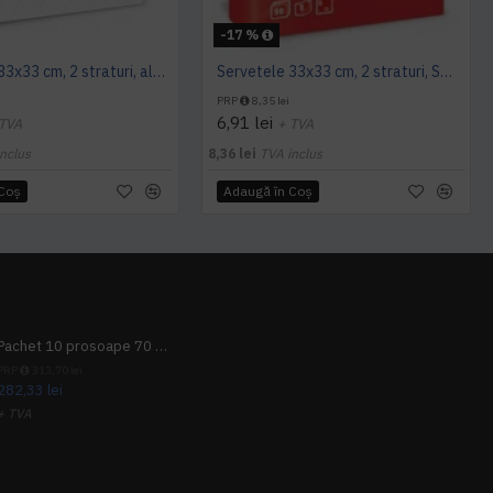
-17 %
Servetele 33x33 cm, 2 straturi, albe, Le Carezze, Fato
Servetele 33x33 cm, 2 straturi, Smart Table Red, Fato
PRP
8,35 lei
6,91 lei
 TVA
+ TVA
nclus
8,36 lei
TVA inclus
 Coş
Adaugă în Coş
Pachet 10 prosoape 70 x 140cm 9 + 1 gratuit
PRP
313,70 lei
282,33 lei
+ TVA
341,62 lei
TVA inclus