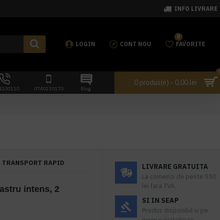
INFO LIVRARE
0
LOGIN
CONT NOU
FAVORITE
0 produs(e) - 0,00 lei
4100110
0740230170
Blog
TRANSPORT RAPID
LIVRARE GRATUITA
La comenzi de peste 550
lei fara TVA.
stru intens, 2
SI IN SEAP
Produs disponibil si pe
www.e-licitatie.ro