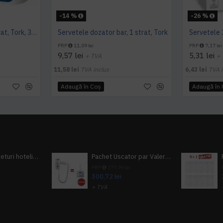
-14 %
-26 %
Servetele de masa,1 strat, Tork, 300 buc/pachet
Servetele dozator bar, 1 strat, Tork
PRP
11,09 lei
PRP
7,17 lei
9,57 lei
5,31 lei
+ TVA
+
11,58 lei
TVA inclus
6,43 lei
TVA i
Adaugă în Coş
Adaugă în
Pachet 100 seturi hoteliere, set dentar, set barbierit, casca de dus, pila unghii, set cusut
Pachet Uscator par Valera Action Super Plus + GRATUIT Sampon si gel de dus Tork
i
PRP
377,99 lei
300,72 lei
+ TVA
A inclus
363,87 lei
TVA inclus