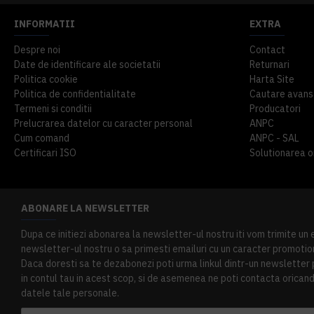
INFORMATII
EXTRA
Despre noi
Contact
Date de identificare ale societatii
Returnari
Politica cookie
Harta Site
Politica de confidentialitate
Cautare avans
Termeni si conditii
Producatori
Prelucrarea datelor cu caracter personal
ANPC
Cum comand
ANPC - SAL
Certificari ISO
Solutionarea onl
ABONARE LA NEWSLETTER
Dupa ce initiezi abonarea la newsletter-ul nostru iti vom trimite un
newsletter-ul nostru o sa primesti emailuri cu un caracter promotion
Daca doresti sa te dezabonezi poti urma linkul dintr-un newsletter pr
in contul tau in acest scop, si de asemenea ne poti contacta oricand 
datele tale personale.