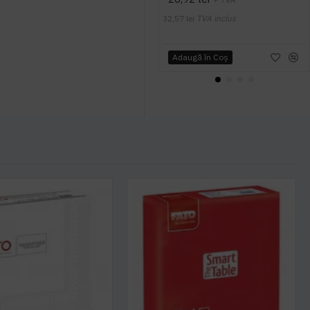
32,57 lei
TVA inclus
Adaugă în Coş