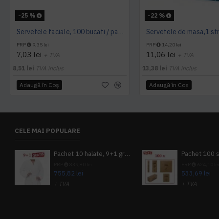
-25 %
-22 %
Servetele faciale, 100 bucati / pachet, Tork
PRP
9,35 lei
PRP
14,20 lei
7,03 lei
11,06 lei
+ TVA
+ TVA
8,51 lei
TVA inclus
13,38 lei
TVA inclus
Adaugă în Coş
Adaugă în Coş
CELE MAI POPULARE
Pachet 10 halate, 9+1 gratuit
PRP
839,80 lei
PRP
624,10 le
755,82 lei
533,69 lei
+ TVA
+ TVA
914,54 lei
TVA inclus
645,76 lei
TV