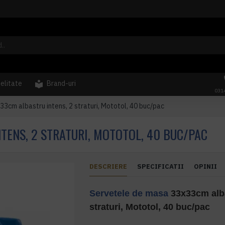
delitate
Brand-uri
031
3cm albastru intens, 2 straturi, Mototol, 40 buc/pac
TENS, 2 STRATURI, MOTOTOL, 40 BUC/PAC
DESCRIERE
SPECIFICATII
OPINII
Servetele de masa
33x33cm alba
straturi, Mototol, 40 buc/pac