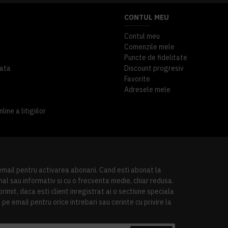
CONTUL MEU
Contul meu
Comenzile mele
Puncte de fidelitate
ata
Discount progresiv
Favorite
Adresele mele
ine a litigiilor
 email pentru activarea abonarii. Cand esti abonat la
al sau informativ si cu o frecventa medie, chiar redusa.
imit, daca esti client inregistrat ai o sectiune speciala
pe email pentru orice intrebari sau cerinte cu privire la