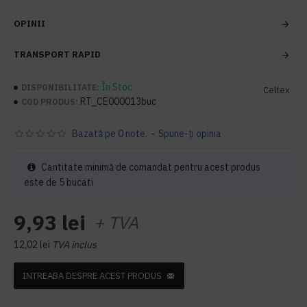
OPINII
TRANSPORT RAPID
În Stoc
DISPONIBILITATE:
Celtex
RT_CE000013buc
COD PRODUS:
Bazată pe 0 note.
-
Spune-ţi opinia
Cantitate minimă de comandat pentru acest produs
este de 5 bucati
9,93 lei
+ TVA
12,02 lei
TVA inclus
INTREABA DESPRE ACEST PRODUS