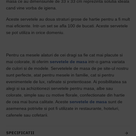
masa ce au dimensiunile de 33 x 33 cm reprezinta solutia ideala
cand vine vorba de igiena.
Aceste servetele au doua straturi grose de hartie pentru a fi mult
mai eficiente. Intr-un set se afla 100 de bucati. Aceste servetele
se pot utiliza in orice domeniu.
Pentru ca mesele alaturi de cei dragi sa fie cat mai placute si
mai colorate, iti oferim
servetele de masa
intr-o gama variata
de culori si de modele. Servetelele de masa de pe site-ul nostru
sunt perfecte, atat pentru mesele in familie, cat si pentru
evenimentele de lux, rafinate si pretentioase. Ai posibilitatea sa
alegi si sa achizitionezi servetele pentru masa, albe sau
colorate, simple sau cu motive florale, confectionate din hartie
de cea mai buna calitate. Aceste
servetele de masa
sunt de
asemenea potrivite si pot fi utilizate in restaurante, hoteluri,
cafenele sau cofetarii.
SPECIFICATII