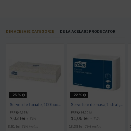
DIN ACEEASI CATEGORIE
DE LA ACELASI PRODUCATOR
-25 %
-22 %
Servetele faciale, 100 bucati / pachet, Tork
Servetele de masa,1 strat, Tork, 300 buc/pachet
PRP
9,35 lei
PRP
14,20 lei
7,03 lei
11,06 lei
+ TVA
+ TVA
8,51 lei
TVA inclus
13,38 lei
TVA inclus