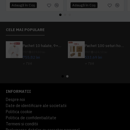
Adaugă în Coş
Adaugă în Coş
CELE MAI POPULARE
Pachet 10 halate, 9+1 gratuit
Pachet 100 seturi hoteliere, set dentar, set barbierit, casca de dus, pila unghii, set cusut
PRP
839,80 lei
PRP
624,10 lei
755,82 lei
533,69 lei
+ TVA
+ TVA
914,54 lei
TVA inclus
645,76 lei
TVA inclus
INFORMATII
Despre noi
Date de identificare ale societatii
Politica cookie
Politica de confidentialitate
Termeni si conditii
Prelucrarea datelor cu caracter personal