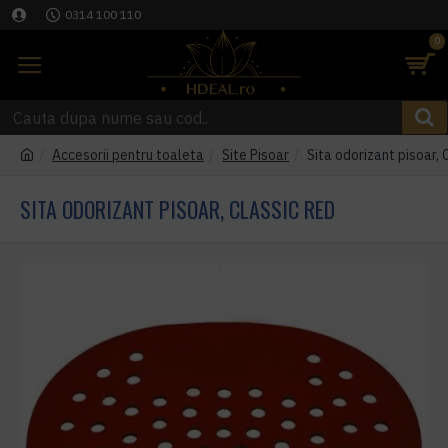
0314 100 110
0
Accesorii pentru toaleta
Site Pisoar
Sita odorizant pisoar, 
SITA ODORIZANT PISOAR, CLASSIC RED