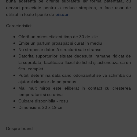
buna aderenta pe diferite suprafete iar forma patentata, cu
nervuri proiectate pentru a reduce stropirea, o face usor de
utilizat in toate tipurile de
pisoar
.
Caracteristici:
Oferă un miros eficient timp de 30 de zile
Emite un parfum proaspăt și curat în mediu
Nu stropeste datorită structurii sale stranse
Datorita suporturilor situate dedesubt, ramane ridicat de
la suprafata, faciliteaza fluxul de lichid și actioneaza ca un
filtru complet
Puteți determina data cand odorizantul se va schimba cu
ajutorul clapelor de pe produs.
Mai mult miros este eliberat in contact cu cresterea
temperaturii si cu urina
Culoare disponibila - rosu
Dimensiuni: 20 x 19 cm
Despre brand: