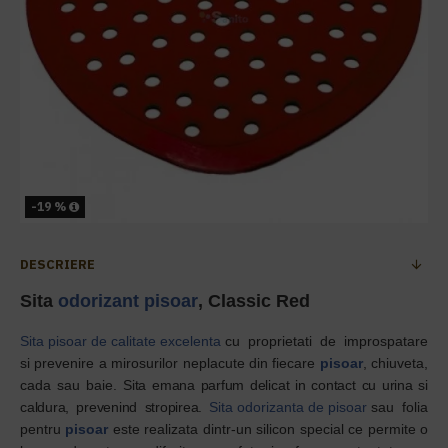
-19 %
DESCRIERE
Sita
odorizant
pisoar
, Classic Red
Sita pisoar de calitate excelenta
cu proprietati de improspatare
si prevenire a mirosurilor neplacute din fiecare
pisoar
, chiuveta,
cada sau baie.
Sita emana parfum delicat in contact cu urina si
caldura, prevenind stropirea.
Sita odorizanta de pisoar
sau folia
pentru
pisoar
este realizata dintr-un silicon special ce permite o