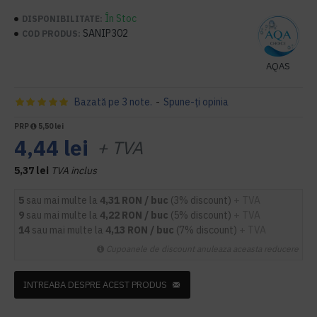
În Stoc
DISPONIBILITATE:
SANIP302
COD PRODUS:
AQAS
Bazată pe 3 note.
-
Spune-ţi opinia
PRP
5,50 lei
4,44 lei
+ TVA
5,37 lei
TVA inclus
5
sau mai multe la
4,31 RON / buc
(3% discount)
+ TVA
9
sau mai multe la
4,22 RON / buc
(5% discount)
+ TVA
14
sau mai multe la
4,13 RON / buc
(7% discount)
+ TVA
Cupoanele de discount anuleaza aceasta reducere
INTREABA DESPRE ACEST PRODUS