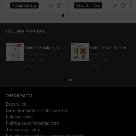
Adaugă în Coş
Adaugă în Coş
CELE MAI POPULARE
Pachet 10 halate, 9+1 gratuit
Pachet 100 seturi hoteliere, set dentar, set barbierit, casca de dus, pila unghii, set cusut
PRP
839,80 lei
PRP
624,10 lei
755,82 lei
533,69 lei
+ TVA
+ TVA
914,54 lei
TVA inclus
645,76 lei
TVA inclus
INFORMATII
Despre noi
Date de identificare ale societatii
Politica cookie
Politica de confidentialitate
Termeni si conditii
Prelucrarea datelor cu caracter personal