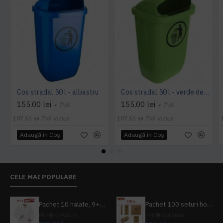
Cos stradal 50 l - albastru
Cos stradal 50 l - verde deschis
155,00 lei
155,00 lei
+ TVA
+ TVA
187,55 lei
TVA inclus
187,55 lei
TVA inclus
Adaugă în Coş
Adaugă în Coş
CELE MAI POPULARE
Pachet 10 halate, 9+1 gratuit
Pachet 100 seturi hoteliere, set dentar, set barbierit, casca de dus, pila unghii, set cusut
PRP
839,80 lei
PRP
624,10 lei