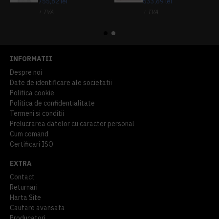
755,82 lei
533,69 lei
+ TVA
+ TVA
914,54 lei
TVA inclus
645,76 lei
TVA inclus
INFORMATII
Despre noi
Date de identificare ale societatii
Politica cookie
Politica de confidentialitate
Termeni si conditii
Prelucrarea datelor cu caracter personal
Cum comand
Certificari ISO
EXTRA
Contact
Returnari
Harta Site
Cautare avansata
Producatori