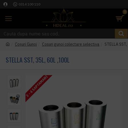
0314 100 110
0
Coşuri Gunoi
Cosuri gunoi colectare selectiva
STELLA SST, 
STELLA SST, 35L, 60L ,100L
3 - 4 SAPTAMANI