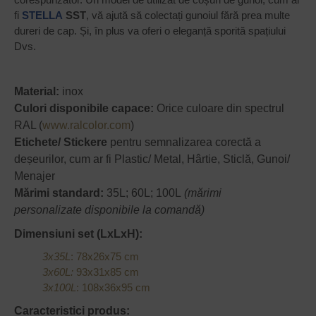
fi
STELLA
SST
, vă ajută să colectați gunoiul fără prea multe
dureri de cap. Și, în plus va oferi o eleganță sporită spațiului
Dvs.
Material:
inox
Culori disponibile capace:
Orice culoare din spectrul
RAL (
www.ralcolor.com
)
Etichete/ Stickere
pentru semnalizarea corectă a
deșeurilor, cum ar fi Plastic/ Metal, Hârtie, Sticlă, Gunoi/
Menajer
Mărimi standard:
35L; 60L; 100L
(mărimi
personalizate disponibile la comandă)
Dimensiuni set (LxLxH):
3x35L
: 78x26x75 cm
3x60L:
93x31x85 cm
3x100L
: 108x36x95 cm
Caracteristici produs: