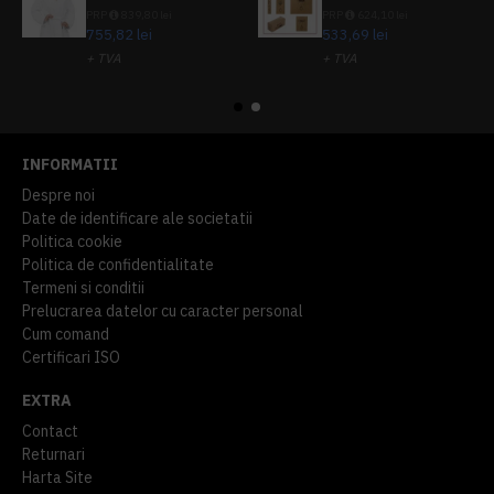
PRP
839,80 lei
PRP
624,10 lei
755,82 lei
533,69 lei
+ TVA
+ TVA
914,54 lei
TVA inclus
645,76 lei
TVA inclus
INFORMATII
Despre noi
Date de identificare ale societatii
Politica cookie
Politica de confidentialitate
Termeni si conditii
Prelucrarea datelor cu caracter personal
Cum comand
Certificari ISO
EXTRA
Contact
Returnari
Harta Site