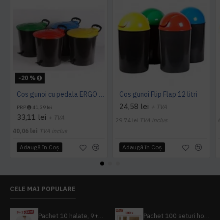
-20 %
Cos gunoi cu pedala ERGO - 10 litri
Cos gunoi Flip Flap 12 litri
24,58 lei
+ TVA
PRP
41,39 lei
33,11 lei
+ TVA
29,74 lei
TVA inclus
40,06 lei
TVA inclus
Adaugă în Coş
Adaugă în Coş
CELE MAI POPULARE
Pachet 10 halate, 9+1 gratuit
Pachet 100 seturi hoteliere, set dentar, set barbierit, casca de dus, pila unghii, set cusut