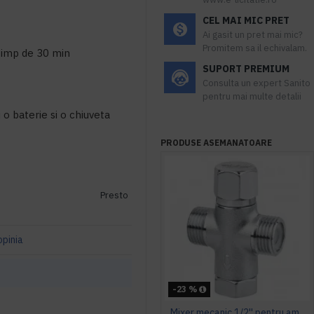
CEL MAI MIC PRET
Ai gasit un pret mai mic?
Promitem sa il echivalam.
timp de 30 min
SUPORT PREMIUM
Consulta un expert Sanito
pentru mai multe detalii
o baterie si o chiuveta
PRODUSE ASEMANATOARE
Presto
opinia
-23 %
Mixer mecanic 1/2'' pentru amestec apa calda - rece, Idral