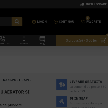
INFO LIVRARE
0
LOGIN
CONT NOU
FAVORITE
0 produs(e) - 0,00 lei
4100110
0740230170
Blog
TRANSPORT RAPID
LIVRARE GRATUITA
La comenzi de peste 550
CU AERATOR SI
lei fara TVA.
SI IN SEAP
Produs disponibil si pe
ta de prindere
www.e-licitatie.ro