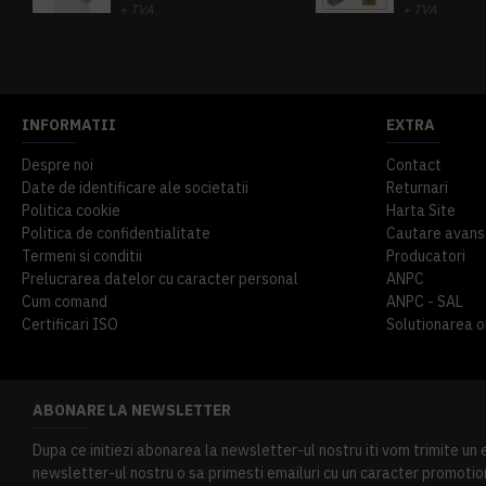
+ TVA
+ TVA
914,54 lei
TVA inclus
645,76 lei
TV
INFORMATII
EXTRA
Despre noi
Contact
Date de identificare ale societatii
Returnari
Politica cookie
Harta Site
Politica de confidentialitate
Cautare avans
Termeni si conditii
Producatori
Prelucrarea datelor cu caracter personal
ANPC
Cum comand
ANPC - SAL
Certificari ISO
Solutionarea onl
ABONARE LA NEWSLETTER
Dupa ce initiezi abonarea la newsletter-ul nostru iti vom trimite un
newsletter-ul nostru o sa primesti emailuri cu un caracter promotion