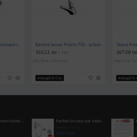
Robinet Presto 712 cu actionare la genunchi montabil pe perete, Presto
Baterie lavoar Presto 750 - actionare cu cotul, Presto
565,11 lei
367,08 le
+ TVA
683,78 lei
TVA inclus
444,17 lei
TVA
Adaugă în Coş
Adaugă în
Pachet 100 seturi hoteliere, set dentar, set barbierit, casca de dus, pila unghii, set cusut
Pachet Uscator par Valera Action Super Plus + GRATUIT Sampon si gel de dus Tork
i
PRP
377,99 lei
300,72 lei