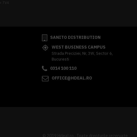
+ TVA
341,62 lei
TVA inclus
SANITO DISTRIBUTION
WEST BUSINESS CAMPUS
Strada Preciziei, Nr, 3W, Sector 6,
Bucuresti
0314 100 110
OFFICE@HDEAL.RO
© 2019 Hdeal.ro , Toate drepturile rezervate