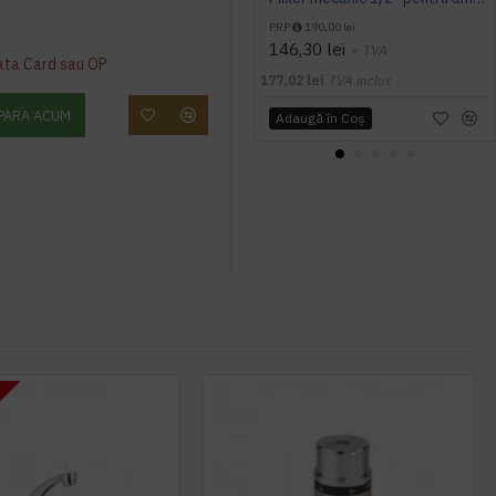
PRP
190,00 lei
146,30 lei
+ TVA
ata Card sau OP
177,02 lei
TVA inclus
PARA ACUM
Adaugă în Coş