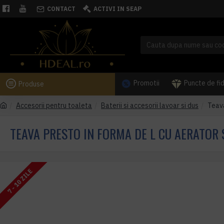
CONTACT
ACTIVI IN SEAP
Promotii
Puncte de fi
Produse
Accesorii pentru toaleta
Baterii si accesorii lavoar si dus
Teava
TEAVA PRESTO IN FORMA DE L CU AERATOR 
7 - 10 ZILE