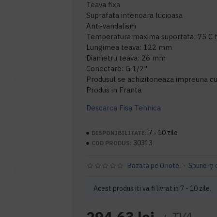
Teava fixa
Suprafata interioara lucioasa
Anti-vandalism
Temperatura maxima suportata: 75 C 
Lungimea teava: 122 mm
Diametru teava: 26 mm
Conectare: G 1/2"
Produsul se achizitoneaza impreuna cu 
Produs in Franta
Descarca Fisa Tehnica
7 - 10 zile
DISPONIBILITATE:
30313
COD PRODUS:
Bazată pe 0 note.
-
Spune-ţi 
Acest produs iti va fi livrat in 7 - 10 zile.
294,63 lei
+ TVA