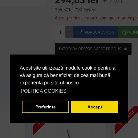
356,50 lei
TVA inclus
Acest produs se poate comanda doar cu pl
ADAUGĂ ÎN COŞ
CUM
INTREABA DESPRE ACEST PRODUS
Acest site utilizează module cookie pentru a
vă asigura că beneficiați de cea mai bună
experiență pe site-ul nostru
POLITICA COOKIES
Preferinte
Accept
7 - 10 ZILE
7 - 10 ZILE