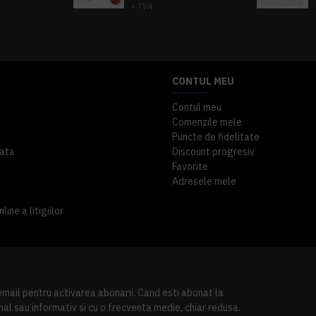
+ TVA
A inclus
363,87 lei
TVA inclus
CONTUL MEU
Contul meu
Comenzile mele
Puncte de fidelitate
ata
Discount progresiv
Favorite
Adresele mele
ine a litigiilor
 email pentru activarea abonarii. Cand esti abonat la
al sau informativ si cu o frecventa medie, chiar redusa.