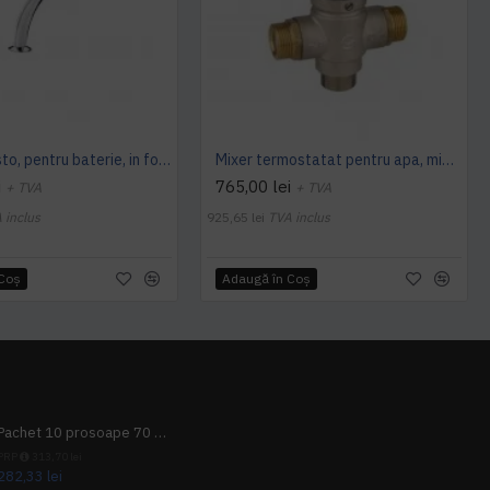
Teava Presto, pentru baterie, in forma de arc de cerc cu aerator si rozeta de prindere, Presto
Mixer termostatat pentru apa, mixare apa rece si calda, Idral
i
765,00 lei
+ TVA
+ TVA
 inclus
925,65 lei
TVA inclus
 Coş
Adaugă în Coş
Pachet 10 prosoape 70 x 140cm 9 + 1 gratuit
PRP
313,70 lei
282,33 lei