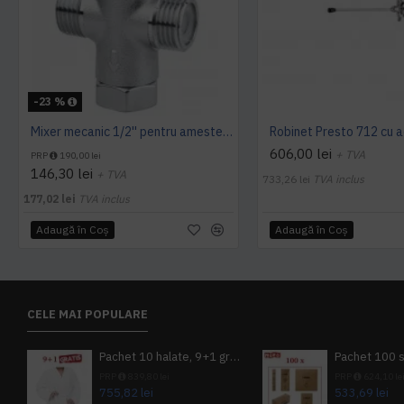
-23 %
Mixer mecanic 1/2'' pentru amestec apa calda - rece, Idral
606,00 lei
+ TVA
PRP
190,00 lei
146,30 lei
+ TVA
733,26 lei
TVA inclus
177,02 lei
TVA inclus
Adaugă în Coş
Adaugă în Coş
CELE MAI POPULARE
Pachet 10 halate, 9+1 gratuit
PRP
839,80 lei
PRP
624,10 le
755,82 lei
533,69 lei