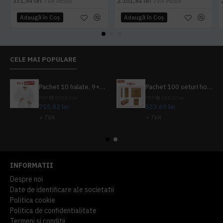
331,54 lei
TVA inclus
2.101,84 lei
TVA inclus
Adaugă în Coş
Adaugă în Coş
CELE MAI POPULARE
Pachet 10 halate, 9+1 gratuit
Pachet 100 seturi hoteliere, set dentar, set barbierit, casca de dus, pila unghii, set cusut
PRP
839,80 lei
PRP
624,10 lei
755,82 lei
533,69 lei
+ TVA
+ TVA
914,54 lei
TVA inclus
645,76 lei
TVA inclus
INFORMATII
Despre noi
Date de identificare ale societatii
Politica cookie
Politica de confidentialitate
Termeni si conditii