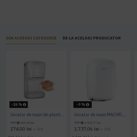
DIN ACEEASI CATEGORIE
DE LA ACELASI PRODUCATOR
-26 %
-9 %
Uscator de maini din plastic 1400 W AQAS
Uscator de maini MACHFLOW, gama Eco, actionare cu senzor, Mediclinics
PRP
369,90 lei
PRP
1.910,77 lei
274,00 lei
1.737,06 lei
+ TVA
+ TVA