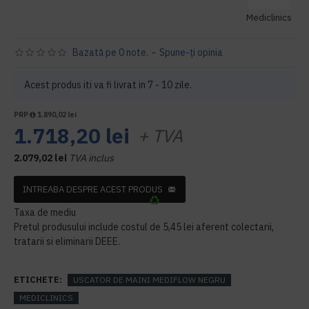
Mediclinics
Bazată pe 0 note.
-
Spune-ţi opinia
Acest produs iti va fi livrat in 7 - 10 zile.
PRP
1.890,02 lei
1.718,20 lei
+ TVA
2.079,02 lei
TVA inclus
INTREABA DESPRE ACEST PRODUS
Taxa de mediu
Pretul produsului include costul de 5,45 lei aferent colectarii,
tratarii si eliminarii DEEE.
ETICHETE:
USCATOR DE MAINI MEDIFLOW NEGRU
MEDICLINICS