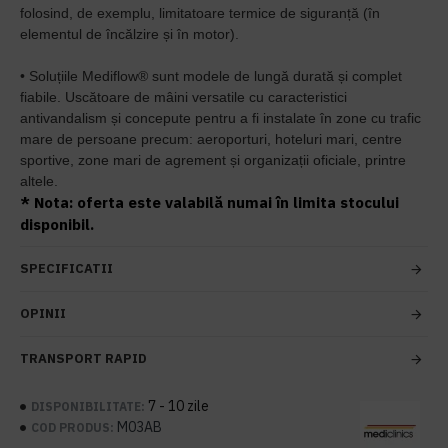
folosind, de exemplu, limitatoare termice de siguranță (în
elementul de încălzire și în motor).
• Soluțiile Mediflow® sunt modele de lungă durată și complet
fiabile. Uscătoare de mâini versatile cu caracteristici
antivandalism și concepute pentru a fi instalate în zone cu trafic
mare de persoane precum: aeroporturi, hoteluri mari, centre
sportive, zone mari de agrement și organizații oficiale, printre
altele.
* Nota: oferta este valabilă numai în limita stocului
disponibil.
SPECIFICATII
OPINII
TRANSPORT RAPID
7 - 10 zile
DISPONIBILITATE:
M03AB
COD PRODUS: