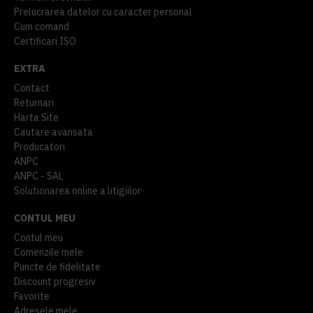
Prelucrarea datelor cu caracter personal
Cum comand
Certificari ISO
EXTRA
Contact
Returnari
Harta Site
Cautare avansata
Producatori
ANPC
ANPC - SAL
Solutionarea online a litigiilor
CONTUL MEU
Contul meu
Comenzile mele
Puncte de fidelitate
Discount progresiv
Favorite
Adresele mele