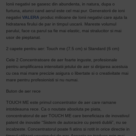
Ionii negativi se gasesc din abundenta, in natura, dupa o
furtuna, atunci cand aerul este cel mai pur. Generatorii de ioni
negativi
VALERA
produc milioane de Ionii negativi care ajuta la
hidratarea firului de par in timpul uscarii. Mareste volumul
parului, face ca parul sa fie mai elastic, mai stralucitor si mai
usor de pieptanat.
2 capete pentru aer: Touch me (7.5 cm) si Standard (6 cm)
Cele 2 Concentratoare de aer foarte inguste, profesionale
pentru amplificarea intensitatii jetului de aer si dirijarea acestuia
cu cea mai mare precizie asigura o libertate si o creativitate mai
mare pentru profesionisti si nu numai.
Buton de aer rece
TOUCH ME este primul concentrator de aer care ramane
intotdeauna rece. Ca o noutate absoluta pe piata,
concentratorul de aer TOUCH ME care beneficiaza de inovativul
patent de inovatie “Sistem de autoracire cu pereti dublii”, nu se
incalzeste. Concentratorul poate fi atins si rotit in orice directie in
timpul utilizarii uscatorului de par. Aceasta se traduce prin mai