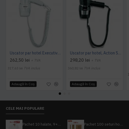
Uscator par hotel Executive 1200 Super, Valera
Uscator par hotel, Action Super Plus 1200W, Valera
262,50 lei
298,20 lei
+ TVA
+ TVA
317,63 lei
TVA inclus
360,82 lei
TVA inclus
Adaugă în Coş
Adaugă în Coş
CELE MAI POPULARE
Pachet 10 halate, 9+1 gratuit
Pachet 100 seturi hoteliere, set dentar, set barbierit, casca de dus, pila unghii, set cusut