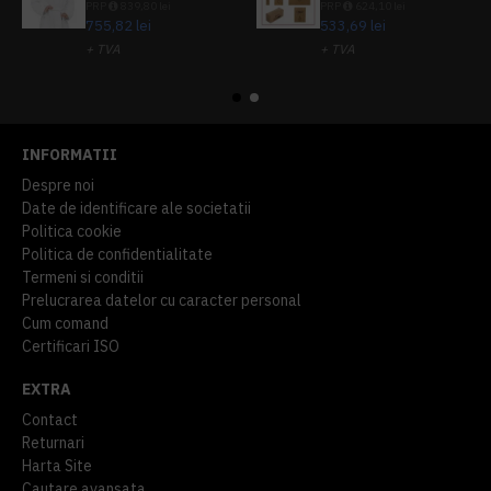
PRP
839,80 lei
PRP
624,10 lei
755,82 lei
533,69 lei
+ TVA
+ TVA
914,54 lei
TVA inclus
645,76 lei
TVA inclus
INFORMATII
Despre noi
Date de identificare ale societatii
Politica cookie
Politica de confidentialitate
Termeni si conditii
Prelucrarea datelor cu caracter personal
Cum comand
Certificari ISO
EXTRA
Contact
Returnari
Harta Site
Cautare avansata