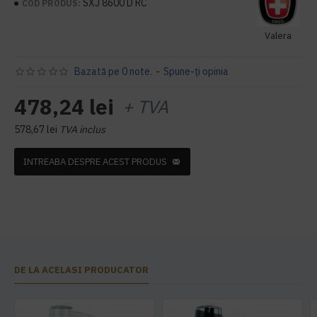
SXJ 8600 D RC
COD PRODUS:
Valera
Bazată pe 0 note.
-
Spune-ţi opinia
478,24 lei
+ TVA
578,67 lei
TVA inclus
INTREABA DESPRE ACEST PRODUS
DE LA ACELASI PRODUCATOR