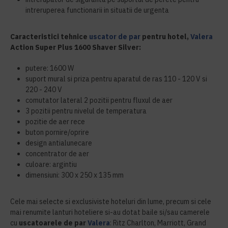
intreruperea functionarii in situatii de urgenta
Caracteristici
tehnice
uscator de par
pentru hotel,
Valera
Action Super Plus 1600 Shaver Silver:
putere: 1600 W
suport mural si priza pentru aparatul de ras 110 - 120 V si
220 - 240 V
comutator lateral 2 pozitii pentru fluxul de aer
3 pozitii pentru nivelul de temperatura
pozitie de aer rece
buton pornire/oprire
design antialunecare
concentrator de aer
culoare: argintiu
dimensiuni: 300 x 250 x 135 mm
Cele mai selecte si exclusiviste hoteluri din lume, precum si cele
mai renumite lanturi hoteliere si-au dotat baile si/sau camerele
cu
uscatoarele de par
Valera
: Ritz Charlton, Marriott, Grand