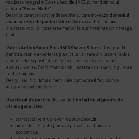
realizate integral in Elvetia inca din 1955, purtand simbolul
calitatii “
Swiss Made
”.
Datorita caracteristicilor deosebite cu care inoveaza
domeniul
uscatoarelor de par hoteliere
,
Valera
castiga, pe buna
dreptate, votul si increderea marilor lanturi hoteliere din intreaga
lume.
Valera
Action Super Plus 1600 Shaver Silver
a fost gandit
pentru a oferi o experienta placuta la utilizare si o uscare rapida
a parului dar si posibilitatea de a dispune de o priza pentru
aparatul de ras. Performant si fiabil, acesta va trece cu siguranta
testul timpului.
Desigul sau futurist si dimensiunile compacte il fac usor de
integrat in baile moderne.
Uscatorul de par
beneficiaza de
3 dotari de siguranta de
ultima generatie
:
termostat pentru prevenirea supraincalzirii
buton de siguranta pentru a preveni functionarea
accidentala
intrerupator de siguranta pe suportul de perete pentru