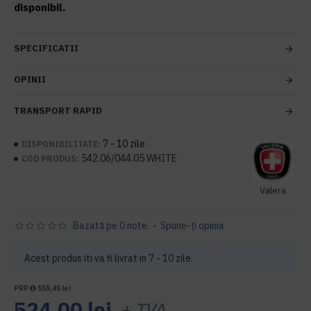
disponibil.
SPECIFICATII
OPINII
TRANSPORT RAPID
7 - 10 zile
DISPONIBILITATE:
542.06/044.05 WHITE
COD PRODUS:
Valera
Bazată pe 0 note.
-
Spune-ţi opinia
Acest produs iti va fi livrat in 7 - 10 zile.
PRP
555,45 lei
524,00 lei
+ TVA