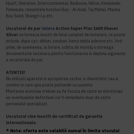
Hyatt, Sheraton, Intercontinental, Radisson, Hilton, Kempinski,
Peninsula, renumitele hoteluri Burj - Al Arab, Taj Mahal, Marina
Bay Sand, Shangri-La etc.
Uscatorul de par
Valera
Action Super Plus 1600 Shaver
Silver
se livreaza insotit de kitul complet de instalare, ce poate
include, dupa caz: dibluri, suruburi, benzi dublu adezive etc. Veti
primi, de asemenea, la livrare, schita de montaj si intreaga
documentatie necesara pentru functionarea in deplina siguranta
a uscatorului de par.
ATENTIE!
Nu utilizati aparatul in apropierea cazilor, a chiuvetelor sau a
zonelor in care apa poate patrunde cu usurinta.
Montarea acestuia trebuie sa fie facuta de catre un electrician
iar eventualele defectiuni vor fi remediate doar de catre
personalul specializat.
Uscatorul vine insotit de certificat de garantie
internationala.
* Nota: oferta este valabilă numai în limita stocului