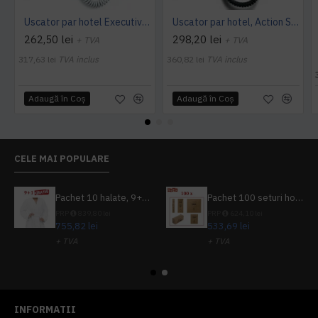
Uscator par hotel Executive 1200 Super, Valera
Uscator par hotel, Action Super Plus 1200W, Valera
262,50 lei
298,20 lei
+ TVA
+ TVA
317,63 lei
TVA inclus
360,82 lei
TVA inclus
Adaugă în Coş
Adaugă în Coş
CELE MAI POPULARE
Pachet 10 halate, 9+1 gratuit
Pachet 100 seturi hoteliere, set dentar, set barbierit, casca de dus, pila unghii, set cusut
PRP
839,80 lei
PRP
624,10 lei
755,82 lei
533,69 lei
+ TVA
+ TVA
914,54 lei
TVA inclus
645,76 lei
TVA inclus
INFORMATII