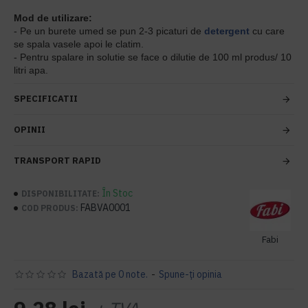
Mod de utilizare:
- Pe un burete umed se pun 2-3 picaturi de
detergent
cu care
se spala vasele apoi le clatim.
- Pentru spalare in solutie se face o dilutie de 100 ml produs/ 10
litri apa.
SPECIFICATII
OPINII
TRANSPORT RAPID
În Stoc
DISPONIBILITATE:
FABVA0001
COD PRODUS:
Fabi
Bazată pe 0 note.
-
Spune-ţi opinia