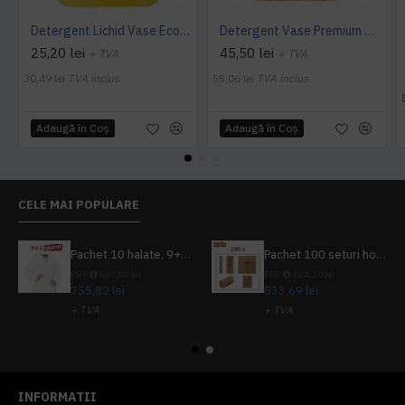
Detergent Lichid Vase Economic, Manual, 5L, AQAS
Detergent Vase Premium Manual 5L Canistra AQAS
25,20 lei
45,50 lei
+ TVA
+ TVA
30,49 lei
TVA inclus
55,06 lei
TVA inclus
Adaugă în Coş
Adaugă în Coş
CELE MAI POPULARE
Pachet 10 halate, 9+1 gratuit
Pachet 100 seturi hoteliere, set dentar, set barbierit, casca de dus, pila unghii, set cusut
PRP
839,80 lei
PRP
624,10 lei
755,82 lei
533,69 lei
+ TVA
+ TVA
914,54 lei
TVA inclus
645,76 lei
TVA inclus
INFORMATII