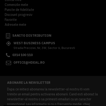
Comenzile mele
Puncte de fidelitate
Discount progresiv
Favorite
Adresele mele
SANITO DISTRIBUTION
WEST BUSINESS CAMPUS
Strada Preciziei, Nr, 3W, Sector 6, Bucuresti
0314 100 110
OFFICE@HDEAL.RO
ABONARE LA NEWSLETTER
Dupa ce initiezi abonarea la newsletter-ul nostru iti vom
trimite un email pentru activarea abonarii. Cand esti abonat la
newsletter-ul nostru o sa primesti emailuri cu un caracter
promotional sau informativ si cu o frecventa medie, chiar