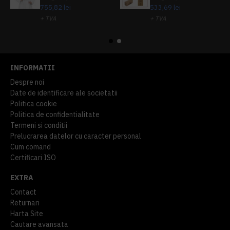
755,82 lei
533,69 lei
+ TVA
+ TVA
914,54 lei
TVA inclus
645,76 lei
TVA inclus
INFORMATII
Despre noi
Date de identificare ale societatii
Politica cookie
Politica de confidentialitate
Termeni si conditii
Prelucrarea datelor cu caracter personal
Cum comand
Certificari ISO
EXTRA
Contact
Returnari
Harta Site
Cautare avansata