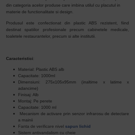
din categoria acelor produse care imbina utilul cu placutul in
materie de functionalitate si design.
Produsul este confectionat din plastic ABS rezistent, fiind
destinat spatiilor profesionale precum cabinetele medicale,
toaletele restaurantelor, precum si alte institutii.
Caracteristici
:
Material: Plastic ABS alb
Capacitate: 1000ml
Dimensiuni: 275x105x95mm (inaltime x latime x
adancime)
Finisaj: Alb
Montaj: Pe perete
Capacitate: 1000 ml
Mecanism de activare prin senzor infrarosu de detectare
a mainii
Fanta de verificare nivel
sapun lichid
Sistem antivandalism cu cheie