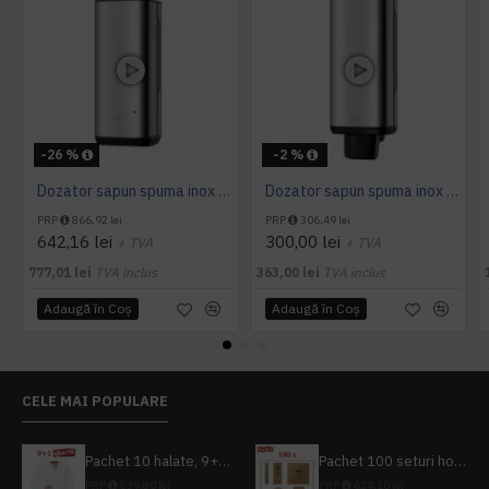
-26 %
-2 %
Dozator sapun spuma inox cu senzor, 1L, Tork
Dozator sapun spuma inox 1L, Tork
PRP
866,92 lei
PRP
306,49 lei
642,16 lei
300,00 lei
+ TVA
+ TVA
777,01 lei
TVA inclus
363,00 lei
TVA inclus
Adaugă în Coş
Adaugă în Coş
CELE MAI POPULARE
Pachet 10 halate, 9+1 gratuit
Pachet 100 seturi hoteliere, set dentar, set barbierit, casca de dus, pila unghii, set cusut
PRP
839,80 lei
PRP
624,10 lei