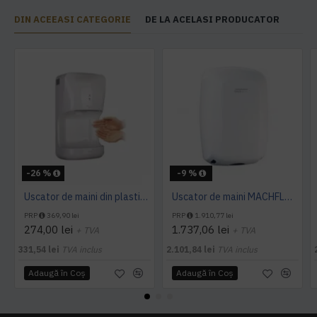
DIN ACEEASI CATEGORIE
DE LA ACELASI PRODUCATOR
-26 %
-9 %
Uscator de maini din plastic 1400 W AQAS
Uscator de maini MACHFLOW, gama Eco, actionare cu senzor, Mediclinics
PRP
369,90 lei
PRP
1.910,77 lei
274,00 lei
1.737,06 lei
+ TVA
+ TVA
331,54 lei
TVA inclus
2.101,84 lei
TVA inclus
Adaugă în Coş
Adaugă în Coş