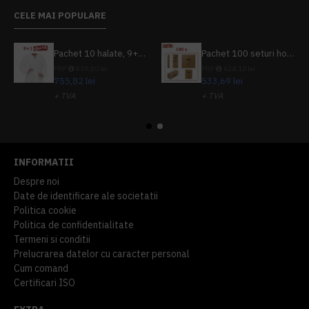
CELE MAI POPULARE
Pachet 10 halate, 9+1 gratuit
Pachet 100 seturi hoteliere, set dentar, set barbierit, casca de dus, pila unghii, set cusut
PRP
839,80 lei
PRP
624,10 lei
755,82 lei
533,69 lei
+ TVA
+ TVA
914,54 lei
TVA inclus
645,76 lei
TVA inclus
INFORMATII
Despre noi
Date de identificare ale societatii
Politica cookie
Politica de confidentialitate
Termeni si conditii
Prelucrarea datelor cu caracter personal
Cum comand
Certificari ISO