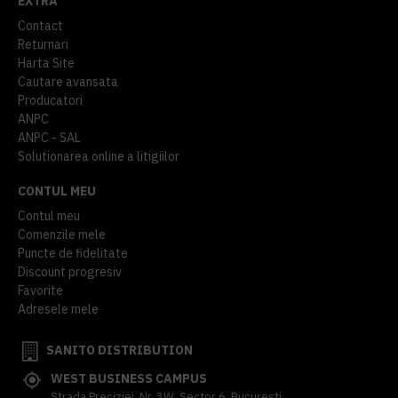
EXTRA
Contact
Returnari
Harta Site
Cautare avansata
Producatori
ANPC
ANPC - SAL
Solutionarea online a litigiilor
CONTUL MEU
Contul meu
Comenzile mele
Puncte de fidelitate
Discount progresiv
Favorite
Adresele mele
SANITO DISTRIBUTION
WEST BUSINESS CAMPUS
Strada Preciziei, Nr, 3W, Sector 6, Bucuresti