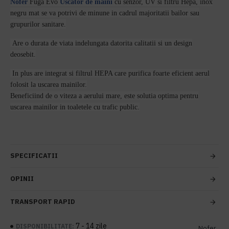
Nofer
Fuga Evo
Uscator de maini
cu senzor, UV si filtru Hepa, inox
negru mat se va potrivi de minune in cadrul majoritatii bailor sau
grupurilor sanitare.
Are o durata de viata indelungata datorita calitatii si un design
deosebit.
In plus are integrat si filtrul HEPA care purifica foarte eficient aerul
folosit la uscarea mainilor.
Beneficiind de o viteza a aerului mare, este solutia optima pentru
uscarea mainilor in toaletele cu trafic public.
SPECIFICATII
OPINII
TRANSPORT RAPID
7 - 14 zile
DISPONIBILITATE:
Nofer