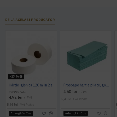
DE LA ACELASI PRODUCATOR
-13 %
Hârtie igienică 120 m, in 2 straturi, extra albă, Mini Jumbo, AQAS
Prosoape hartie pliate, gofrate, verzi, 25 x 23 cm, V fold, 1 strat, AQAS, 250 buc/pachet
4,50 lei
+ TVA
PRP
5,66 lei
4,92 lei
+ TVA
5,45 lei
TVA inclus
5,95 lei
TVA inclus
Adaugă în Coş
Adaugă în Coş