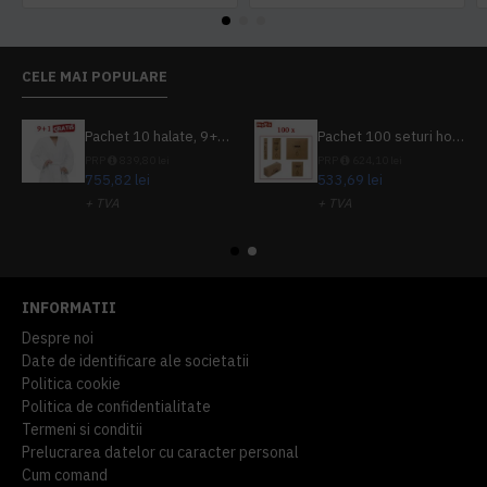
CELE MAI POPULARE
Pachet 10 halate, 9+1 gratuit
Pachet 100 seturi hoteliere, set dentar, set barbierit, casca de dus, pila unghii, set cusut
PRP
839,80 lei
PRP
624,10 lei
755,82 lei
533,69 lei
+ TVA
+ TVA
914,54 lei
TVA inclus
645,76 lei
TVA inclus
INFORMATII
Despre noi
Date de identificare ale societatii
Politica cookie
Politica de confidentialitate
Termeni si conditii
Prelucrarea datelor cu caracter personal
Cum comand