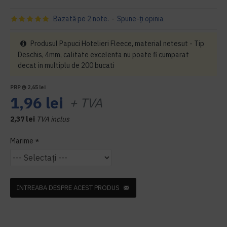
Bazată pe 2 note.
-
Spune-ţi opinia
Produsul Papuci Hotelieri Fleece, material netesut - Tip
Deschis, 4mm, calitate excelenta nu poate fi cumparat
decat in multiplu de 200 bucati
PRP
2,65 lei
1,96 lei
+ TVA
2,37 lei
TVA inclus
Marime
INTREABA DESPRE ACEST PRODUS