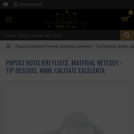
0314 100 110
0
Papuci Hotelieri Fleece, material netesut - Tip Deschis, 4mm, ca
PAPUCI HOTELIERI FLEECE, MATERIAL NETESUT -
TIP DESCHIS, 4MM, CALITATE EXCELENTA