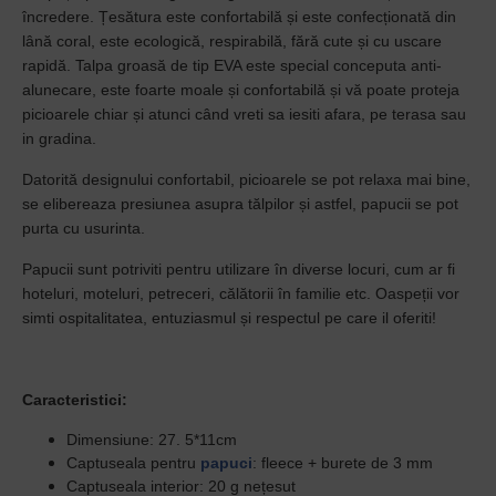
încredere. Țesătura este confortabilă și este confecționată din
lână coral, este ecologică, respirabilă, fără cute și cu uscare
rapidă. Talpa groasă de tip EVA este special conceputa anti-
alunecare, este foarte moale și confortabilă și vă poate proteja
picioarele chiar și atunci când vreti sa iesiti afara, pe terasa sau
in gradina.
Datorită designului confortabil, picioarele se pot relaxa mai bine,
se elibereaza presiunea asupra tălpilor și astfel, papucii se pot
purta cu usurinta.
Papucii sunt potriviti pentru utilizare în diverse locuri, cum ar fi
hoteluri, moteluri, petreceri, călătorii în familie etc. Oaspeții vor
simti ospitalitatea, entuziasmul și respectul pe care il oferiti!
Caracteristici:
Dimensiune: 27. 5*11cm
Captuseala pentru
papuci
: fleece + burete de 3 mm
Captuseala interior: 20 g nețesut