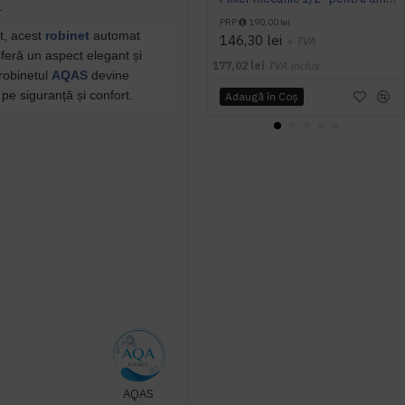
.
PRP
190,00 lei
at, acest
robinet
automat
146,30 lei
+ TVA
oferă un aspect elegant și
177,02 lei
TVA inclus
 robinetul
AQAS
devine
ț pe siguranță și confort.
Adaugă în Coş
AQAS