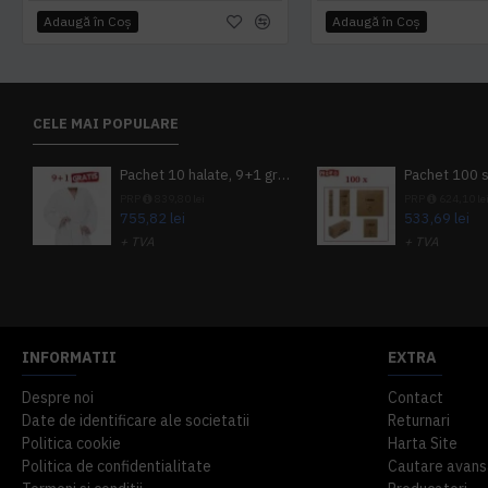
Adaugă în Coş
Adaugă în Coş
CELE MAI POPULARE
Pachet 10 halate, 9+1 gratuit
PRP
839,80 lei
PRP
624,10 le
755,82 lei
533,69 lei
+ TVA
+ TVA
914,54 lei
TVA inclus
645,76 lei
TV
INFORMATII
EXTRA
Despre noi
Contact
Date de identificare ale societatii
Returnari
Politica cookie
Harta Site
Politica de confidentialitate
Cautare avans