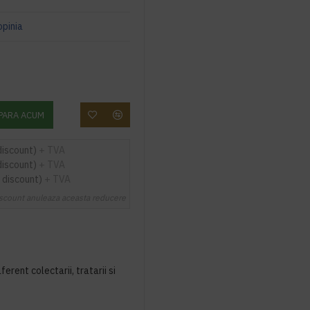
opinia
PARA ACUM
discount)
+ TVA
discount)
+ TVA
 discount)
+ TVA
scount anuleaza aceasta reducere
ferent colectarii, tratarii si