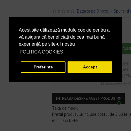
Bazată pe 0 note.
-
Spune-ţi 
338,00 lei
+ TVA
Acest site utilizează module cookie pentru a
408,98 lei
TVA inclus
vă asigura că beneficiați de cea mai bună
experiență pe site-ul nostru
ADAUGĂ ÎN COŞ
CUM
POLITICA COOKIES
5
sau mai multe la
327,86 RON / buc
(3% 
Preferinte
Accept
9
sau mai multe la
321,10 RON / buc
(5% 
14
sau mai multe la
314,34 RON / buc
(7%
Cupoanele de di
INTREABA DESPRE ACEST PRODUS
Taxa de mediu
Pretul produsului include costul de 3,63 lei a
eliminarii DEEE.