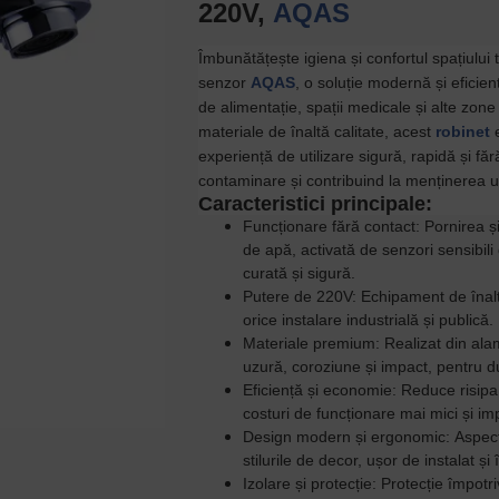
220V,
AQAS
Îmbunătățește igiena și confortul spațiului
senzor
AQAS
, o soluție modernă și eficien
de alimentație, spații medicale și alte zone 
materiale de înaltă calitate, acest
robinet
e
experiență de utilizare sigură, rapidă și fă
contaminare și contribuind la menținerea u
Caracteristici principale:
Funcționare fără contact:
Pornirea ș
de apă, activată de senzori sensibili
curată și sigură.
Putere de 220V:
Echipament de înalt
orice instalare industrială și publică.
Materiale premium:
Realizat din ala
uzură, coroziune și impact, pentru dur
Eficiență și economie:
Reduce risipa
costuri de funcționare mai mici și im
Design modern și ergonomic:
Aspect
stilurile de decor, ușor de instalat și 
Izolare și protecție:
Protecție împotri