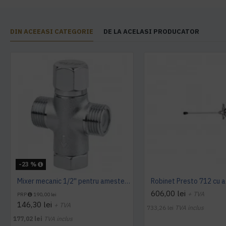
DIN ACEEASI CATEGORIE
DE LA ACELASI PRODUCATOR
-23 %
Mixer mecanic 1/2'' pentru amestec apa calda - rece, Idral
606,00 lei
+ TVA
PRP
190,00 lei
146,30 lei
+ TVA
733,26 lei
TVA inclus
177,02 lei
TVA inclus