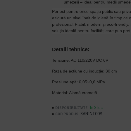
umezelii – ideal pentru medii umede
Perfect pentru orice spațiu public sau priv
asigură un nivel înalt de igienă în timp ce 
profesional. Fiabil, modern și eco-friendly,
soluția ideală pentru facilități care pun pre
Detalii tehnice:
Tensiune: AC 110/220V DC 6V
Rază de acțiune cu inducție: 30 cm
Presiune apă: 0,05~0,6 MPa
Material: Alamă cromată
În Stoc
DISPONIBILITATE:
SANINT008
COD PRODUS: