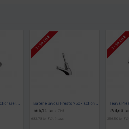
7 - 10 ZILE
7 - 10 ZILE
Robinet Presto 712 cu actionare la genunchi montabil pe perete, Presto
Baterie lavoar Presto 750 - actionare cu cotul, Presto
565,11 lei
294,63 le
+ TVA
683,78 lei
TVA inclus
356,50 lei
TVA