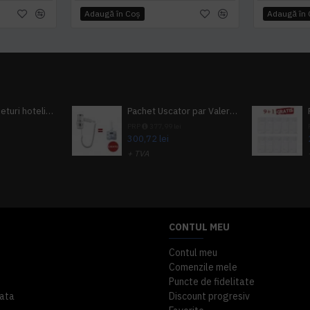
Adaugă în Coş
Adaugă în
Pachet 100 seturi hoteliere, set dentar, set barbierit, casca de dus, pila unghii, set cusut
Pachet Uscator par Valera Action Super Plus + GRATUIT Sampon si gel de dus Tork
i
PRP
377,99 lei
300,72 lei
+ TVA
A inclus
363,87 lei
TVA inclus
CONTUL MEU
Contul meu
Comenzile mele
Puncte de fidelitate
ata
Discount progresiv