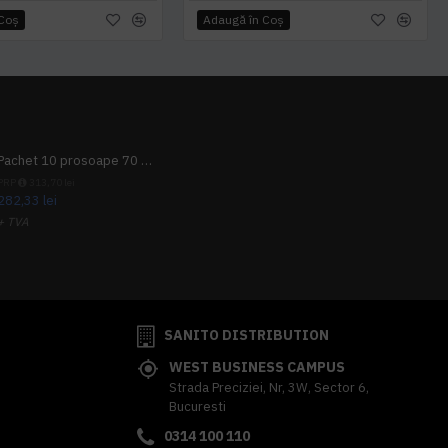
 Coş
Adaugă în Coş
Pachet 10 prosoape 70 x 140cm 9 + 1 gratuit
PRP
313,70 lei
282,33 lei
+ TVA
341,62 lei
TVA inclus
SANITO DISTRIBUTION
WEST BUSINESS CAMPUS
Strada Preciziei, Nr, 3W, Sector 6,
Bucuresti
0314 100 110