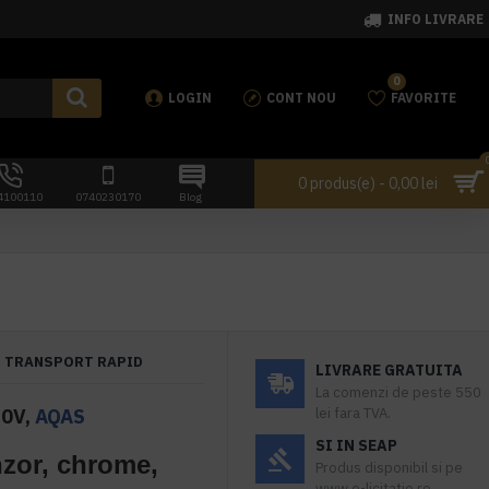
INFO LIVRARE
0
LOGIN
CONT NOU
FAVORITE
0 produs(e) - 0,00 lei
4100110
0740230170
Blog
TRANSPORT RAPID
LIVRARE GRATUITA
La comenzi de peste 550
0V,
AQAS
lei fara TVA.
SI IN SEAP
zor, chrome,
Produs disponibil si pe
www.e-licitatie.ro