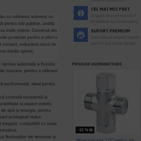
CEL MAI MIC PRET
Ai gasit un pret mai mic?
 tău cu robinetul automat cu
Promitem sa il echivalam.
tă pentru băi publice, unități
cu trafic intens. Construit din
SUPORT PREMIUM
ste proiectat pentru a oferi o
Consulta un expert Sanito
pentru mai multe detalii
ră contact, reducând riscul de
nui mediu igienic.
i oprirea automată a fluxului
PRODUSE ASEMANATOARE
 de mișcare, pentru o utilizare
ă performanță, ideal pentru
mă cromată rezistentă la
abilitate și aspect estetic.
 de apă și energie, pentru
pact ecological redus.
 elegant, compatibil cu toate
întreținut.
-23 %
va fluctuațiilor de tensiune și
Mixer mecanic 1/2'' pentru amestec apa calda - rece, Idral