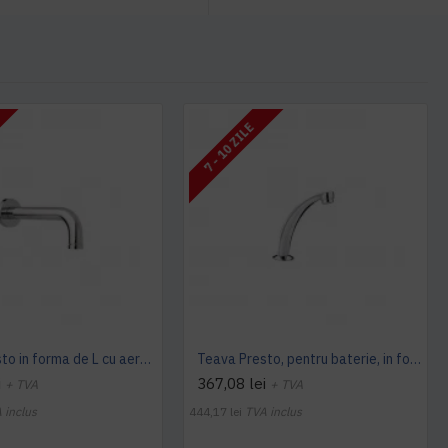
7 - 10 ZILE
Teava Presto in forma de L cu aerator si rozeta de prindere, Presto
Teava Presto, pentru baterie, in forma de arc de cerc cu aerator si rozeta de prindere, Presto
i
367,08 lei
+ TVA
+ TVA
 inclus
444,17 lei
TVA inclus