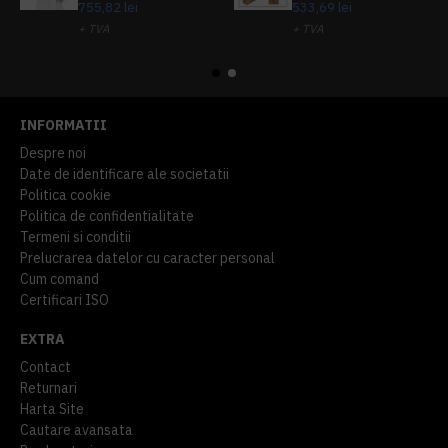
755,82 lei
533,69 lei
+ TVA
+ TVA
914,54 lei
TVA inclus
645,76 lei
TVA inclus
INFORMATII
Despre noi
Date de identificare ale societatii
Politica cookie
Politica de confidentialitate
Termeni si conditii
Prelucrarea datelor cu caracter personal
Cum comand
Certificari ISO
EXTRA
Contact
Returnari
Harta Site
Cautare avansata