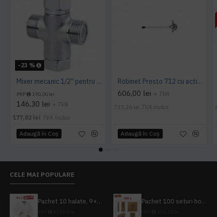
-23 %
Mixer mecanic 1/2'' pentru amestec apa calda - rece, Idral
Robinet Presto 712 cu actionare la genunchi montabil pe perete, Presto
606,00 lei
+ TVA
PRP
190,00 lei
146,30 lei
+ TVA
733,26 lei
TVA inclus
177,02 lei
TVA inclus
Adaugă în Coş
Adaugă în Coş
CELE MAI POPULARE
Pachet 10 halate, 9+1 gratuit
Pachet 100 seturi hoteliere, set dentar, set barbierit, casca de dus, pila unghii, set cusut
PRP
839,80 lei
PRP
624,10 lei