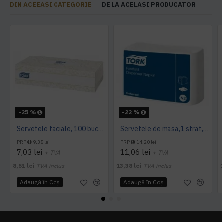
DIN ACEEASI CATEGORIE
DE LA ACELASI PRODUCATOR
-25 %
-22 %
Servetele faciale, 100 bucati / pachet, Tork
Servetele de masa,1 strat, Tork, 300 buc/pachet
PRP
9,35 lei
PRP
14,20 lei
7,03 lei
11,06 lei
+ TVA
+ TVA
8,51 lei
TVA inclus
13,38 lei
TVA inclus
Adaugă în Coş
Adaugă în Coş