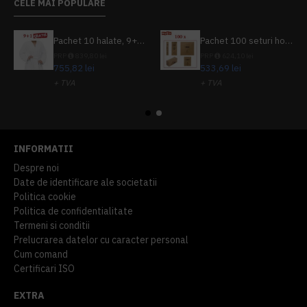
CELE MAI POPULARE
Pachet 10 halate, 9+1 gratuit
Pachet 100 seturi hoteliere, set dentar, set barbierit, casca de dus, pila unghii, set cusut
PRP
839,80 lei
PRP
624,10 lei
755,82 lei
533,69 lei
+ TVA
+ TVA
914,54 lei
TVA inclus
645,76 lei
TVA inclus
INFORMATII
Despre noi
Date de identificare ale societatii
Politica cookie
Politica de confidentialitate
Termeni si conditii
Prelucrarea datelor cu caracter personal
Cum comand
Certificari ISO
EXTRA