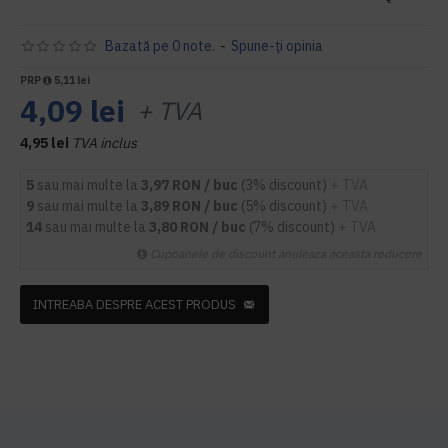
Bazată pe 0 note.
-
Spune-ţi opinia
PRP
5,11 lei
4,09 lei
+ TVA
4,95 lei
TVA inclus
5
sau mai multe la
3,97 RON / buc
(3% discount)
+ TVA
9
sau mai multe la
3,89 RON / buc
(5% discount)
+ TVA
14
sau mai multe la
3,80 RON / buc
(7% discount)
+ TVA
Cupoanele de discount anuleaza aceasta reducere
INTREABA DESPRE ACEST PRODUS