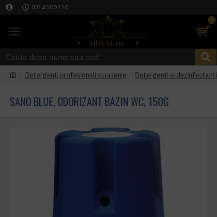
0314 100 110
0
Detergenti profesionali curatenie
Detergenti si dezinfectant
SANO BLUE, ODORIZANT BAZIN WC, 150G