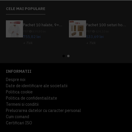
CELE MAI POPULARE
Pachet 10 halate, 9+1 gratuit
Pachet 100 seturi hoteliere, set dentar, set barbierit, casca de dus, pila unghii, set cusut
PRP
839,80 lei
PRP
624,10 lei
755,82 lei
533,69 lei
+ TVA
+ TVA
914,54 lei
TVA inclus
645,76 lei
TVA inclus
INFORMATII
Despre noi
Date de identificare ale societatii
Politica cookie
Politica de confidentialitate
Termeni si conditii
Prelucrarea datelor cu caracter personal
Cum comand
Certificari ISO