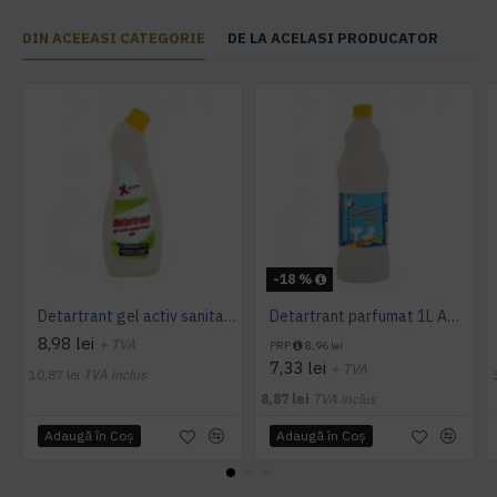
DIN ACEEASI CATEGORIE
DE LA ACELASI PRODUCATOR
-18 %
Detartrant gel activ sanitarizant 750ml AQAS
Detartrant parfumat 1L AQAS
8,98 lei
+ TVA
PRP
8,96 lei
7,33 lei
+ TVA
10,87 lei
TVA inclus
8,87 lei
TVA inclus
Adaugă în Coş
Adaugă în Coş