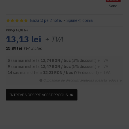
Sano
Bazată pe 2 note.
-
Spune-ţi opinia
PRP
16,02 lei
13,13 lei
+ TVA
15,89 lei
TVA inclus
5
sau mai multe la
12,74 RON / buc
(3% discount)
+ TVA
9
sau mai multe la
12,47 RON / buc
(5% discount)
+ TVA
14
sau mai multe la
12,21 RON / buc
(7% discount)
+ TVA
Cupoanele de discount anuleaza aceasta reducere
INTREABA DESPRE ACEST PRODUS