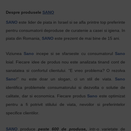
Despre produsele
SANO
SANO
este lider de piata in Israel si se afla printre top preferinte
pentru
consumatorii
deproduse
de
curatenie
a
casei
s
i
igiena
. In
piata din Romania,
SANO
este
prezent
de
mai
bine de 15
ani
.
Viziunea
Sano
incepe si se sfarseste cu consumatorul
Sano
loial. Fiecare idee de produs nou este analizata tinand cont de
sanatatea si confortul clientului.
“E vreo problema? O rezolva
Sano
!”
nu este doar un slogan, ci un stil de viata.
Sano
identifica problemele consumatorului si dezvolta o solutie de
calitate, dar si economica. Fiecare produs
Sano
este optimizat
pentru a fi potrivit stilului de viata, nevoilor si preferintelor
specifice clientilor.
SANO
produce
peste 600 de produse,
intr-o varietate de