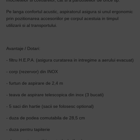
mochetelor si covoarelor, cat si a pardoselilor de orice tip.
Pe langa confortul acustic, aspiratorul asigura si unul ergonomic
prin pozitionarea accesoriilor pe corpul acestuia in timpul
utilizarii si al transportului.
Avantaje / Dotari:
- filtru H.E.P.A. (asigura curatarea in intregime a aerului evacuat)
- corp (rezervor) din INOX
- furtun de aspirare de 2,4 m
- teava de aspirare telescopica din inox (3 bucati)
- 5 saci din hartie (sacii se folosesc optional)
- duza de podea comutabila de 28,5 cm
- duza pentru tapiterie