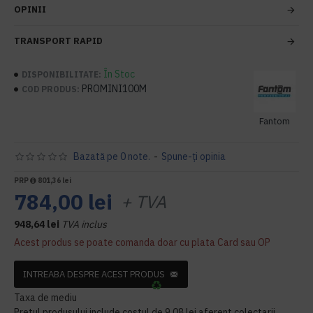
OPINII
TRANSPORT RAPID
În Stoc
DISPONIBILITATE:
PROMINI100M
COD PRODUS:
Fantom
Bazată pe 0 note.
-
Spune-ţi opinia
PRP
801,36 lei
784,00 lei
+ TVA
948,64 lei
TVA inclus
Acest produs se poate comanda doar cu plata Card sau OP
INTREABA DESPRE ACEST PRODUS
Taxa de mediu
Pretul produsului include costul de 9,08 lei aferent colectarii,