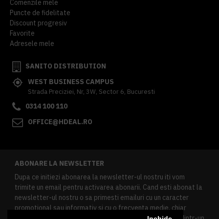
Comenzile mele
Puncte de fidelitate
Discount progresiv
Favorite
Adresele mele
SANITO DISTRIBUTION
WEST BUSINESS CAMPUS
Strada Preciziei, Nr, 3W, Sector 6, Bucuresti
0314 100 110
OFFICE@HDEAL.RO
ABONARE LA NEWSLETTER
Dupa ce initiezi abonarea la newsletter-ul nostru iti vom
trimite un email pentru activarea abonarii. Cand esti abonat la
newsletter-ul nostru o sa primesti emailuri cu un caracter
promotional sau informativ si cu o frecventa medie, chiar
redusa. Daca doresti sa te dezabonezi poti urma linkul dintr-un
Inchide