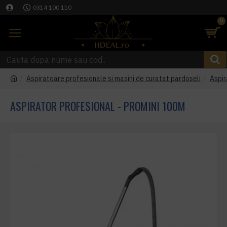
0314 100 110
0
Aspiratoare profesionale si masini de curatat pardoseli
Aspir
ASPIRATOR PROFESIONAL - PROMINI 100M