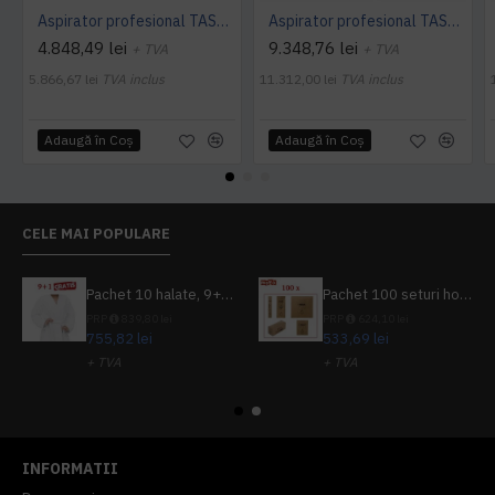
Aspirator profesional TASKI dorsalino EURO, 900 W, TASKI
Aspirator profesional TASKI jet 38 Euro, 900 W, TASKI
4.848,49 lei
9.348,76 lei
+ TVA
+ TVA
5.866,67 lei
TVA inclus
11.312,00 lei
TVA inclus
Adaugă în Coş
Adaugă în Coş
CELE MAI POPULARE
Pachet 10 halate, 9+1 gratuit
Pachet 100 seturi hoteliere, set dentar, set barbierit, casca de dus, pila unghii, set cusut
PRP
839,80 lei
PRP
624,10 lei
755,82 lei
533,69 lei
+ TVA
+ TVA
914,54 lei
TVA inclus
645,76 lei
TVA inclus
INFORMATII