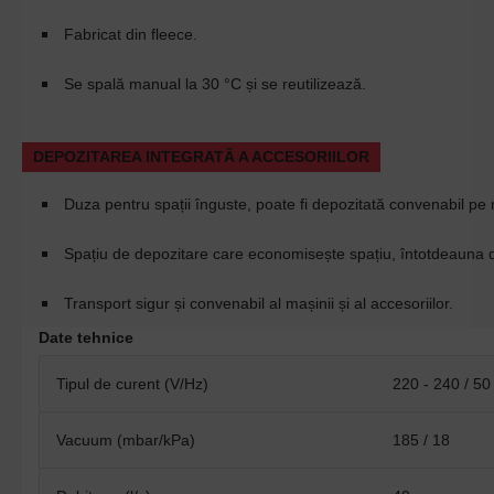
Fabricat din fleece.
Se spală manual la 30 °C și se reutilizează.
DEPOZITAREA INTEGRATĂ A ACCESORIILOR
Duza pentru spații înguste, poate fi depozitată convenabil pe
Spațiu de depozitare care economisește spațiu, întotdeauna d
Transport sigur și convenabil al mașinii și al accesoriilor.
Date tehnice
Tipul de curent (V/
Hz
)
220 - 240 / 50
Vacuum (mbar/kPa)
185 / 18