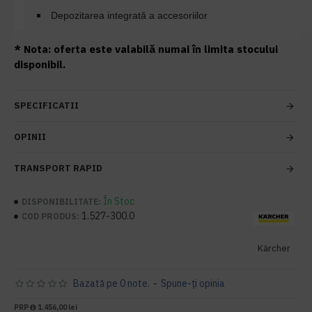
Depozitarea integrată a accesoriilor
* Nota: oferta este valabilă numai în limita stocului
disponibil.
SPECIFICATII
OPINII
TRANSPORT RAPID
În Stoc
DISPONIBILITATE:
1.527-300.0
COD PRODUS:
Kärcher
Bazată pe 0 note.
-
Spune-ţi opinia
PRP
1.456,00 lei