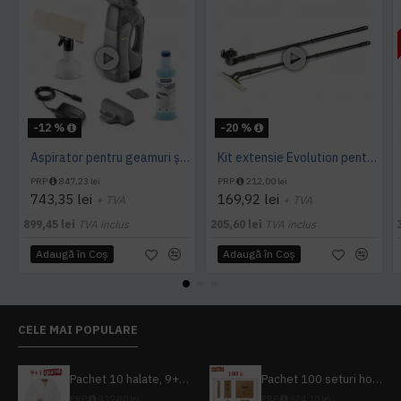
-12 %
-20 %
Aspirator pentru geamuri și suprafețe WVP 10 *EU, Karcher
Kit extensie Evolution pentru gama WV
PRP
847,23 lei
PRP
212,00 lei
743,35 lei
169,92 lei
+ TVA
+ TVA
899,45 lei
TVA inclus
205,60 lei
TVA inclus
Adaugă în Coş
Adaugă în Coş
CELE MAI POPULARE
Pachet 10 halate, 9+1 gratuit
Pachet 100 seturi hoteliere, set dentar, set barbierit, casca de dus, pila unghii, set cusut
PRP
839,80 lei
PRP
624,10 lei