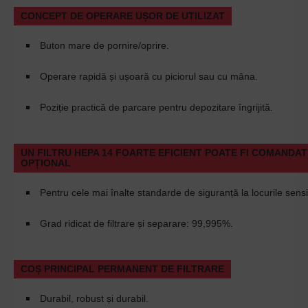
CONCEPT DE OPERARE UȘOR DE UTILIZAT
Buton mare de pornire/oprire.
Operare rapidă și ușoară cu piciorul sau cu mâna.
Poziție practică de parcare pentru depozitare îngrijită.
UN FILTRU HEPA 14 FOARTE EFICIENT POATE FI COMANDAT
OPȚIONAL
Pentru cele mai înalte standarde de siguranță la locurile sensib
Grad ridicat de filtrare și separare: 99,995%.
COȘ PRINCIPAL PERMANENT DE FILTRARE
Durabil, robust și durabil.