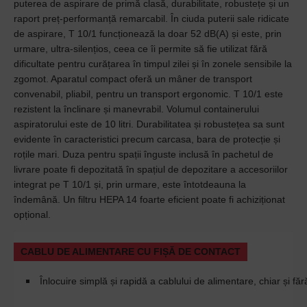
puterea de aspirare de primă clasă, durabilitate, robustețe și un
raport preț-performanță remarcabil. În ciuda puterii sale ridicate
de aspirare, T 10/1 funcționează la doar 52 dB(A) și este, prin
urmare, ultra-silențios, ceea ce îi permite să fie utilizat fără
dificultate pentru curățarea în timpul zilei și în zonele sensibile la
zgomot. Aparatul compact oferă un mâner de transport
convenabil, pliabil, pentru un transport ergonomic. T 10/1 este
rezistent la înclinare și manevrabil. Volumul containerului
aspiratorului este de 10 litri. Durabilitatea și robustețea sa sunt
evidente în caracteristici precum carcasa, bara de protecție și
roțile mari. Duza pentru spații înguste inclusă în pachetul de
livrare poate fi depozitată în spațiul de depozitare a accesoriilor
integrat pe T 10/1 și, prin urmare, este întotdeauna la
îndemână. Un filtru HEPA 14 foarte eficient poate fi achiziționat
opțional.
CABLU DE ALIMENTARE CU FIȘĂ DE CONTACT
Înlocuire simplă și rapidă a cablului de alimentare, chiar și făr