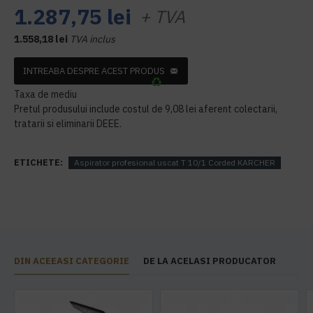
1.287,75 lei
+ TVA
1.558,18 lei
TVA inclus
INTREABA DESPRE ACEST PRODUS
Taxa de mediu
Pretul produsului include costul de 9,08 lei aferent colectarii,
tratarii si eliminarii DEEE.
ETICHETE:
Aspirator profesional uscat T 10/1 Corded KARCHER
DIN ACEEASI CATEGORIE
DE LA ACELASI PRODUCATOR