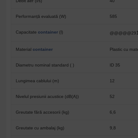
Debit aer (l/s)
40
Performanță evaluată (W)
585
Capacitate
container
(l)
@@@@@29
Material
container
Plastic cu mate
Diametru nominal standard ( )
ID 35
Lungimea cablului (m)
12
Nivelul presiunii acustice (dB(A))
52
Greutate fără accesorii (kg)
6,6
Greutate cu ambalaj (kg)
9,8