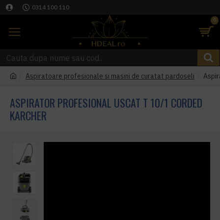
0314 100 110
0
Aspiratoare profesionale si masini de curatat pardoseli
Aspir
ASPIRATOR PROFESIONAL USCAT T 10/1 CORDED
KARCHER