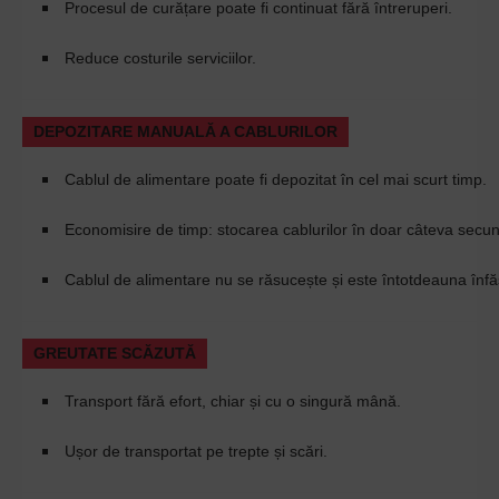
Procesul de curățare poate fi continuat fără întreruperi.
Reduce costurile serviciilor.
DEPOZITARE MANUALĂ A CABLURILOR
Cablul de alimentare poate fi depozitat în cel mai scurt timp.
Economisire de timp: stocarea cablurilor în doar câteva secu
Cablul de alimentare nu se răsucește și este întotdeauna înfă
GREUTATE SCĂZUTĂ
Transport fără efort, chiar și cu o singură mână.
Ușor de transportat pe trepte și scări.