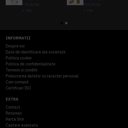
755,82 lei
533,69 lei
+ TVA
+ TVA
914,54 lei
TVA inclus
645,76 lei
TVA inclus
INFORMATII
Despre noi
Date de identificare ale societatii
Politica cookie
Politica de confidentialitate
Termeni si conditii
Prelucrarea datelor cu caracter personal
Cum comand
Certificari ISO
EXTRA
Contact
Returnari
Harta Site
Cautare avansata