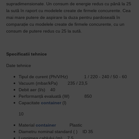
supradimensionate. Un consum de energie redus cu până la 25
la sută în raport cu modelele create de firmele concurente. Cea
mai mare putere de aspirare la duza pentru pardoseală în
comparație cu modelele create de firmele concurente, cu un
consum de putere redus cu 25 la sută.
Specificatii tehnice
Date tehnice
Tipul de curent (Ph/V/Hz)
1 / 220 - 240 / 50 - 60
Vacuum (mbar/kPa)
235 / 23,5
Debit aer (l/s)
40
Performanță evaluată (W)
850
Capacitate
container
(l)
10
Material
container
Plastic
Diametru nominal standard ( )
ID 35
Lungimea cablului (m)
7,5