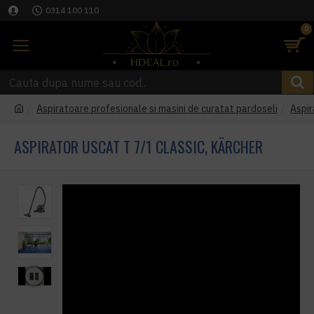
0314 100 110
0
Aspiratoare profesionale si masini de curatat pardoseli
Aspir
ASPIRATOR USCAT T 7/1 CLASSIC, KÄRCHER