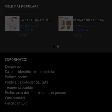
CELE MAI POPULARE
Pachet 10 halate, 9+1 gratuit
Pachet 100 seturi hoteliere, set dentar, set barbierit, casca de dus, pila unghii, set cusut
PRP
839,80 lei
PRP
624,10 lei
755,82 lei
533,69 lei
+ TVA
+ TVA
914,54 lei
TVA inclus
645,76 lei
TVA inclus
INFORMATII
Despre noi
Date de identificare ale societatii
Politica cookie
Politica de confidentialitate
Termeni si conditii
Prelucrarea datelor cu caracter personal
Cum comand
Certificari ISO