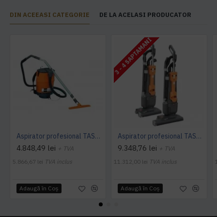
DIN ACEEASI CATEGORIE
DE LA ACELASI PRODUCATOR
3 - 4 SAPTAMANI
Aspirator profesional TASKI dorsalino EURO, 900 W, TASKI
Aspirator profesional TASKI jet 38 Euro, 900 W, TASKI
4.848,49 lei
9.348,76 lei
+ TVA
+ TVA
5.866,67 lei
TVA inclus
11.312,00 lei
TVA inclus
Adaugă în Coş
Adaugă în Coş