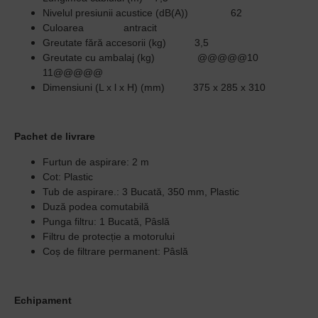
Nivelul presiunii acustice (dB(A))
62
Culoarea
antracit
Greutate fără accesorii (kg)
3,5
Greutate cu ambalaj (kg)
@@@@@10
11@@@@@
Dimensiuni (L x l x H) (mm)
375 x 285 x 310
Pachet de livrare
Furtun de aspirare: 2 m
Cot: Plastic
Tub de aspirare.: 3 Bucată, 350 mm, Plastic
Duză podea comutabilă
Punga filtru: 1 Bucată, Pâslă
Filtru de protecție a motorului
Coș de filtrare permanent: Pâslă
Echipament