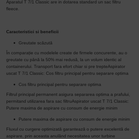
Aparatul T 7/1 Classic are in dotarea standard un sac filtru
fleece.
Caracteristici si beneficii
Greutate scăzută
În comparație cu modelele create de firmele concurente, au o
greutate cu până la 50% mai redusă, la un volum identic al
containerului. Transport fara efort chiar si pre trepteAspirator
uscat T 7/1 Classic: Cos filtru principal pentru separare optima
Cos filtru principal pentru separare optima
Filtrul principal permanent asigura separarea optima a prafului,
permitand utilizarea fara sac filtruAspirator uscat T 7/1 Classic:
Putere maxima de aspirare cu consum de energie minim
Putere maxima de aspirare cu consum de energie minim
Fluxul cu curgere optimizată garantează o putere excelentă de
aspirare, prin aceasta anulând necesitatea unor turbine