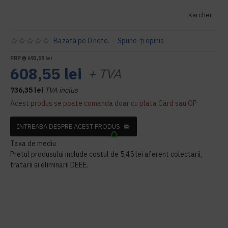
Kärcher
Bazată pe 0 note.
-
Spune-ţi opinia
PRP
693,59 lei
608,55 lei
+ TVA
736,35 lei
TVA inclus
Acest produs se poate comanda doar cu plata Card sau OP
INTREABA DESPRE ACEST PRODUS
Taxa de mediu
Pretul produsului include costul de 5,45 lei aferent colectarii,
tratarii si eliminarii DEEE.