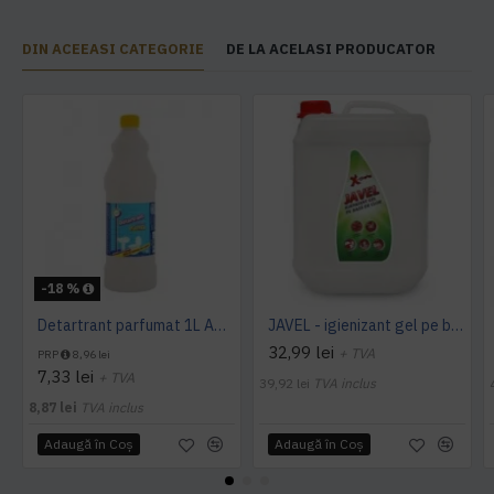
DIN ACEEASI CATEGORIE
DE LA ACELASI PRODUCATOR
-18 %
Detartrant parfumat 1L AQAS
JAVEL - igienizant gel pe baza de clor 5 L AQAS
32,99 lei
+ TVA
PRP
8,96 lei
7,33 lei
+ TVA
39,92 lei
TVA inclus
8,87 lei
TVA inclus
Adaugă în Coş
Adaugă în Coş