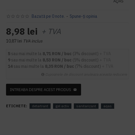
AQAS
Bazată pe 0 note.
-
Spune-ţi opinia
8,98 lei
+ TVA
10,87 lei
TVA inclus
5
sau mai multe la
8,71 RON / buc
(3% discount)
+ TVA
9
sau mai multe la
8,53 RON / buc
(5% discount)
+ TVA
14
sau mai multe la
8,35 RON / buc
(7% discount)
+ TVA
Cupoanele de discount anuleaza aceasta reducere
INTREABA DESPRE ACEST PRODUS
ETICHETE:
detartrant
gel activ
sanitarizant
aqas