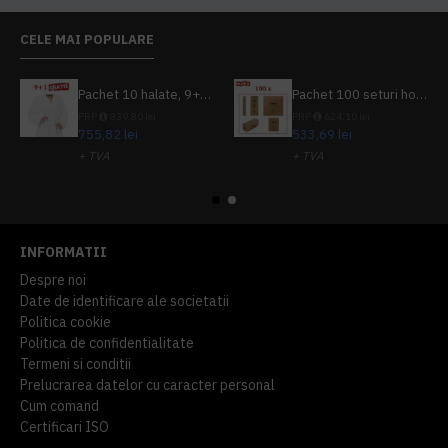
CELE MAI POPULARE
Pachet 10 halate, 9+1 gratuit
Pachet 100 seturi hoteliere, set dentar, set barbierit, casca de dus, pila unghii, set cusut
PRP
839,80 lei
PRP
624,10 lei
755,82 lei
533,69 lei
+ TVA
+ TVA
914,54 lei
TVA inclus
645,76 lei
TVA inclus
INFORMATII
Despre noi
Date de identificare ale societatii
Politica cookie
Politica de confidentialitate
Termeni si conditii
Prelucrarea datelor cu caracter personal
Cum comand
Certificari ISO