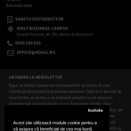
Adresele mele
SANITO DISTRIBUTION
WEST BUSINESS CAMPUS
Strada Preciziei, Nr, 3W, Sector 6, Bucuresti
0314 100 110
OFFICE@HDEAL.RO
ABONARE LA NEWSLETTER
Dupa ce initiezi abonarea la newsletter-ul nostru iti vom
trimite un email pentru activarea abonarii. Cand esti abonat la
newsletter-ul nostru o sa primesti emailuri cu un caracter
promotional sau informativ si cu o frecventa medie, chiar
redusa. Daca doresti sa te dezabonezi poti urma linkul dintr-un
Inchide
newsletter primit, daca esti client inregistrat ai o sectiune
speciala in contul tau in acest scop, si de asemenea ne poti
Acest site utilizează module cookie pentru a
contacta oricand pe email pentru orice intrebari sau cerinte cu
vă asigura că beneficiați de cea mai bună