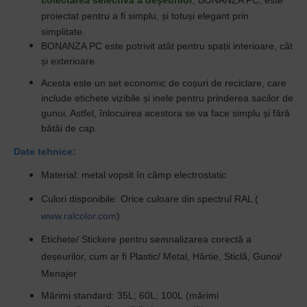
colectarea selectiva a deșeurilor
,
BONANZA PC,
este
proiectat pentru a fi simplu, și totuși elegant prin
simplitate.
BONANZA PC
este potrivit atât pentru spații interioare, cât
și exterioare.
Acesta este un set economic de coșuri de reciclare, care
include etichete vizibile și inele pentru prinderea sacilor de
gunoi. Astfel, înlocuirea acestora se va face simplu și fără
bătăi de cap.
Date tehnice:
Material:
metal vopsit în câmp electrostatic
Culori disponibile:
Orice culoare din spectrul RAL (
www.ralcolor.com
)
Etichete/ Stickere
pentru semnalizarea corectă a
deșeurilor, cum ar fi Plastic/ Metal, Hârtie, Sticlă, Gunoi/
Menajer
Mărimi standard:
35L; 60L; 100L
(
mărimi