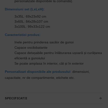
personalizate disponibile la comandă
).
Dimensiuni set (LxLxH):
3x35L
: 69x23x92 cm
3x60L:
84x28x107 cm
3x100L
: 99x33x122 cm
Caracteristici produs:
Inele pentru prinderea sacilor de gunoi
Capace oscilobatante
Capace detașabile pentru înlăturarea ușoară și curățarea
eficientă a gunoiului
Se poate amplasa în interior, cât și în exterior
Personalizari disponibile ale produsului
:
dimensiuni,
capacitate, nr de compartimente, etichete etc.
SPECIFICATII