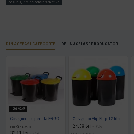
cosuri gunoi colectare selectiva
DIN ACEEASI CATEGORIE
DE LA ACELASI PRODUCATOR
-20 %
Cos gunoi cu pedala ERGO - 10 litri
Cos gunoi Flip Flap 12 litri
24,58 lei
+ TVA
PRP
41,39 lei
33,11 lei
+ TVA