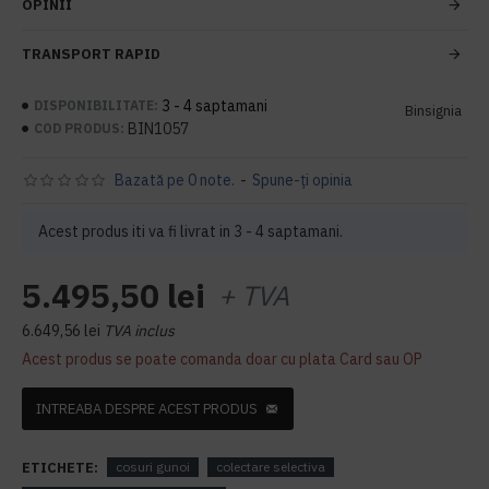
OPINII
TRANSPORT RAPID
3 - 4 saptamani
DISPONIBILITATE:
Binsignia
BIN1057
COD PRODUS:
Bazată pe 0 note.
-
Spune-ţi opinia
Acest produs iti va fi livrat in 3 - 4 saptamani.
5.495,50 lei
+ TVA
6.649,56 lei
TVA inclus
Acest produs se poate comanda doar cu plata Card sau OP
INTREABA DESPRE ACEST PRODUS
ETICHETE:
cosuri gunoi
colectare selectiva