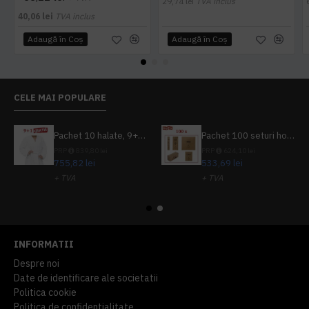
29,74 lei
TVA inclus
40,06 lei
TVA inclus
Adaugă în Coş
Adaugă în Coş
CELE MAI POPULARE
Pachet 10 halate, 9+1 gratuit
Pachet 100 seturi hoteliere, set dentar, set barbierit, casca de dus, pila unghii, set cusut
PRP
839,80 lei
PRP
624,10 lei
755,82 lei
533,69 lei
+ TVA
+ TVA
914,54 lei
TVA inclus
645,76 lei
TVA inclus
INFORMATII
Despre noi
Date de identificare ale societatii
Politica cookie
Politica de confidentialitate