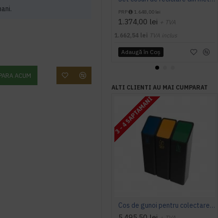
mani.
PRP
1.648,00 lei
1.374,00 lei
+ TVA
1.662,54 lei
TVA inclus
Adaugă în Coş
PARA ACUM
ALTI CLIENTI AU MAI CUMPARAT
3 - 4 SAPTAMANI
Cos de gunoi pentru colectare selectiva a gunoiului, BONANZA PC, 35L, 60L, 100L
5.495,50 lei
+ TVA