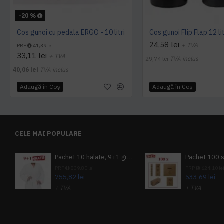
-20 %
Cos gunoi cu pedala ERGO - 10 litri
Cos gunoi Flip Flap 12 lit
24,58 lei
+ TVA
PRP
41,39 lei
33,11 lei
+ TVA
29,74 lei
TVA inclus
40,06 lei
TVA inclus
Adaugă în Coş
Adaugă în Coş
CELE MAI POPULARE
Pachet 10 halate, 9+1 gratuit
PRP
839,80 lei
PRP
624,10 le
755,82 lei
533,69 lei
+ TVA
+ TVA
914,54 lei
TVA inclus
645,76 lei
TV