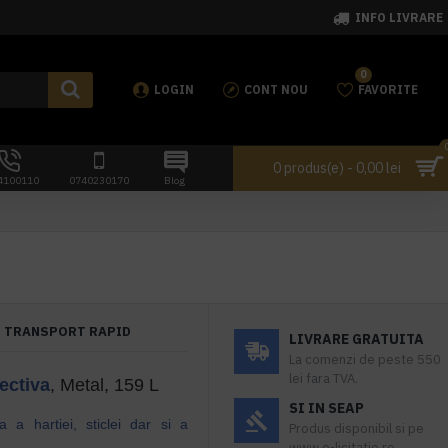
INFO LIVRARE
0
LOGIN
CONT NOU
FAVORITE
0 produs(e) - 0,00 lei
4100110
0740230170
Blog
TRANSPORT RAPID
LIVRARE GRATUITA
La comenzi de peste 550
lei fara TVA.
ectiva
, Metal, 159 L
SI IN SEAP
 a hartiei, sticlei dar si a
Produs disponibil si pe
www.e-licitatie.ro