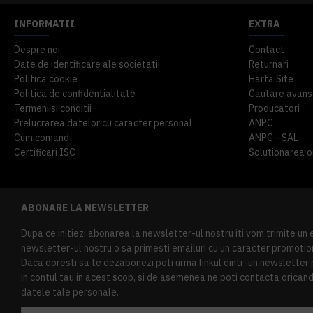
INFORMATII
EXTRA
Despre noi
Contact
Date de identificare ale societatii
Returnari
Politica cookie
Harta Site
Politica de confidentialitate
Cautare avans
Termeni si conditii
Producatori
Prelucrarea datelor cu caracter personal
ANPC
Cum comand
ANPC - SAL
Certificari ISO
Solutionarea onl
ABONARE LA NEWSLETTER
Dupa ce initiezi abonarea la newsletter-ul nostru iti vom trimite un
newsletter-ul nostru o sa primesti emailuri cu un caracter promotion
Daca doresti sa te dezabonezi poti urma linkul dintr-un newsletter pr
in contul tau in acest scop, si de asemenea ne poti contacta oricand 
datele tale personale.