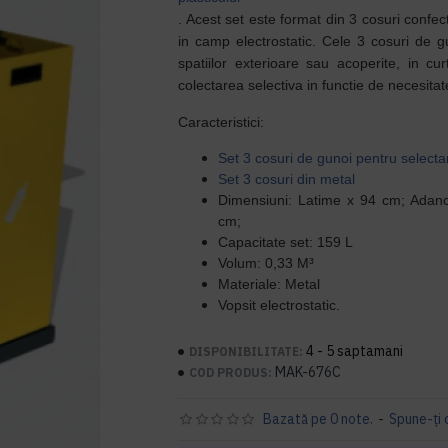
. Acest set este format din 3 cosuri confect
in camp electrostatic. Cele 3 cosuri de gun
spatiilor exterioare sau acoperite, in c
colectarea selectiva in functie de necesita
Caracteristici:
Set 3 cosuri de gunoi pentru selecta
Set 3 cosuri din metal
Dimensiuni: Latime x 94 cm; Adanc
cm;
Capacitate set: 159 L
Volum:
0,33 M³
Materiale: Metal
Vopsit electrostatic.
4 - 5 saptamani
DISPONIBILITATE:
MAK-676C
COD PRODUS:
Bazată pe 0 note.
-
Spune-ţi 