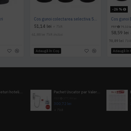
-26 %
ri
Cos gunoi colectarea selectiva SMALL H 25 L
Cos gunoi B
51,14 lei
+ TVA
PRP
79,10 le
58,59 lei
61,88 lei
TVA inclus
70,89 lei
TVA
Adaugă în Coş
Adaugă în
Pachet 100 seturi hoteliere, set dentar, set barbierit, casca de dus, pila unghii, set cusut
Pachet Uscator par Valera Action Super Plus + GRATUIT Sampon si gel de dus Tork
i
PRP
377,99 lei
300,72 lei
+ TVA
A inclus
363,87 lei
TVA inclus