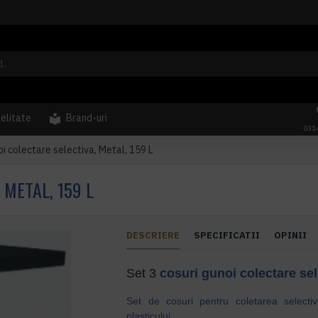
delitate
Brand-uri
031
oi colectare selectiva, Metal, 159 L
 METAL, 159 L
DESCRIERE
SPECIFICATII
OPINII
Set 3
cosuri gunoi
colectare sel
Set de cosuri pentru coletarea selectiva
plasticului