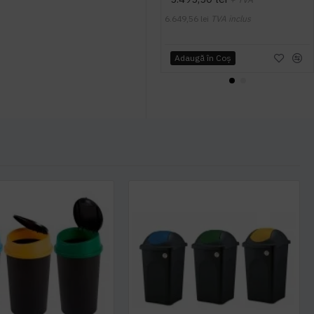
6.649,56 lei
TVA inclus
Adaugă în Coş