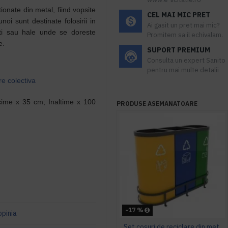
ionate din metal, fiind vopsite
CEL MAI MIC PRET
oi sunt destinate folosirii in
Ai gasit un pret mai mic?
urti sau hale unde se doreste
Promitem sa il echivalam.
te.
SUPORT PREMIUM
Consulta un expert Sanito
pentru mai multe detalii
re colectiva
ime x 35 cm; Inaltime x 100
PRODUSE ASEMANATOARE
-17 %
opinia
Set cosuri de reciclare din metal ultra rezistent, MALMO B, Best-seller, 3x60L, 92x32x65 cm