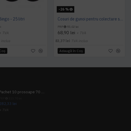
-26 %
ingo - 25 litri
Cosuri de gunoi pentru colectare selectiva, Multipat, 30 litri
i
PRP
93,02 lei
68,90 lei
+ TVA
+ TVA
 inclus
83,37 lei
TVA inclus
 Coş
Adaugă în Coş
Pachet 10 prosoape 70 x 140cm 9 + 1 gratuit
PRP
313,70 lei
282,33 lei
+ TVA
341,62 lei
TVA inclus