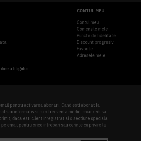
CONTUL MEU
Contul meu
Comenzile mele
Puncte de fidelitate
ata
Discount progresiv
Favorite
Adresele mele
ine a litigiilor
 email pentru activarea abonarii. Cand esti abonat la
al sau informativ si cu o frecventa medie, chiar redusa.
imit, daca esti client inregistrat ai o sectiune speciala
pe email pentru orice intrebari sau cerinte cu privire la