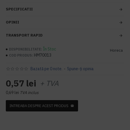
SPECIFICATII
OPINII
TRANSPORT RAPID
În Stoc
DISPONIBILITATE:
Horeca
HM70013
COD PRODUS:
Bazată pe 0 note.
-
Spune-ţi opinia
0,57 lei
+ TVA
0,69 lei
TVA inclus
INTREABA DESPRE ACEST PRODUS