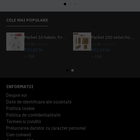
CELE MAI POPULARE
Pachet 10 halate, 9+1 gratuit
Pachet 100 seturi hoteliere, set dentar, set barbierit, casca de dus, pila unghii, set cusut
PRP
839,80 lei
PRP
624,10 lei
755,82 lei
533,69 lei
+ TVA
+ TVA
914,54 lei
TVA inclus
645,76 lei
TVA inclus
INFORMATII
Despre noi
Date de identificare ale societatii
Politica cookie
Politica de confidentialitate
Termeni si conditii
Prelucrarea datelor cu caracter personal
Cum comand