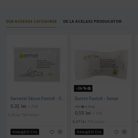
DIN ACEEASI CATEGORIE
DE LA ACELASI PRODUCATOR
-26 %
Servetel Silicon Pantofi - Sense
Burete Pantofi - Sense
0,31 lei
+ TVA
PRP
0,74 lei
0,55 lei
+ TVA
0,38 lei
TVA inclus
0,67 lei
TVA inclus
Adaugă în Coş
Adaugă în Coş