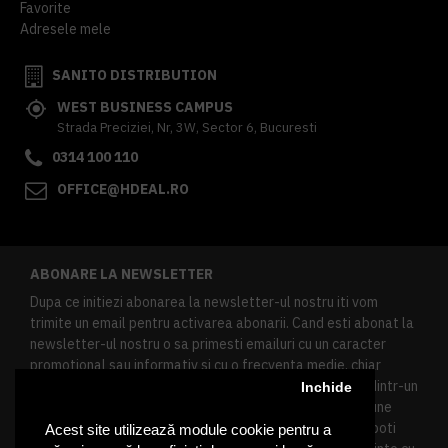
Favorite
Adresele mele
SANITO DISTRIBUTION
WEST BUSINESS CAMPUS
Strada Preciziei, Nr, 3W, Sector 6, Bucuresti
0314 100 110
OFFICE@HDEAL.RO
ABONARE LA NEWSLETTER
Dupa ce initiezi abonarea la newsletter-ul nostru iti vom
trimite un email pentru activarea abonarii. Cand esti abonat la
newsletter-ul nostru o sa primesti emailuri cu un caracter
promotional sau informativ si cu o frecventa medie, chiar
redusa. Daca doresti sa te dezabonezi poti urma linkul dintr-un
Inchide
newsletter primit, daca esti client inregistrat ai o sectiune
speciala in contul tau in acest scop, si de asemenea ne poti
Acest site utilizează module cookie pentru a