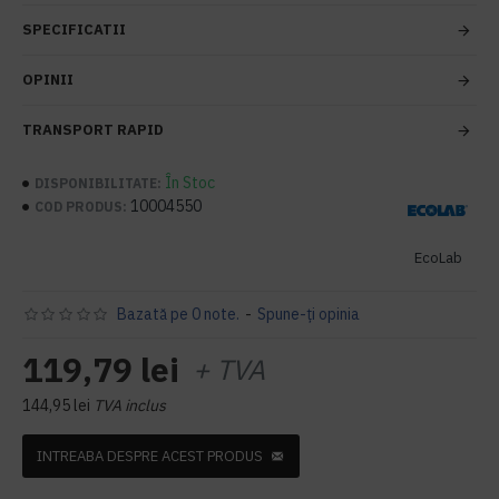
SPECIFICATII
OPINII
TRANSPORT RAPID
În Stoc
DISPONIBILITATE:
10004550
COD PRODUS:
EcoLab
Bazată pe 0 note.
-
Spune-ţi opinia
119,79 lei
+ TVA
144,95 lei
TVA inclus
INTREABA DESPRE ACEST PRODUS