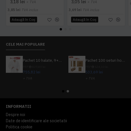
3,18 lei
3,05 lei
+ TVA
+ TVA
3,85 lei
TVA inclus
3,69 lei
TVA inclus
Adaugă în Coş
Adaugă în Coş
CELE MAI POPULARE
Pachet 10 halate, 9+1 gratuit
Pachet 100 seturi hoteliere, set dentar, set barbierit, casca de dus, pila unghii, set cusut
PRP
839,80 lei
PRP
624,10 lei
755,82 lei
533,69 lei
+ TVA
+ TVA
914,54 lei
TVA inclus
645,76 lei
TVA inclus
INFORMATII
Despre noi
Date de identificare ale societatii
Politica cookie