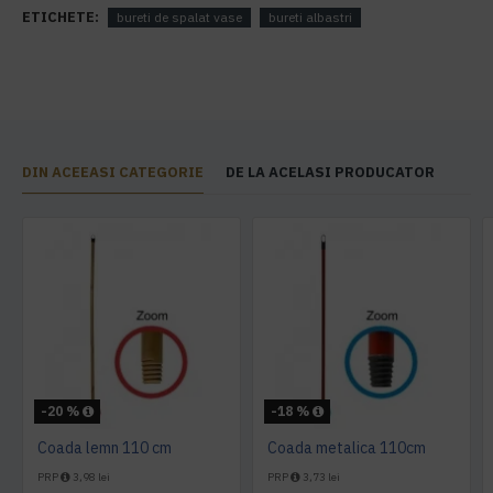
ETICHETE:
bureti de spalat vase
bureti albastri
DIN ACEEASI CATEGORIE
DE LA ACELASI PRODUCATOR
-20 %
-18 %
Coada lemn 110 cm
Coada metalica 110cm
PRP
3,98 lei
PRP
3,73 lei