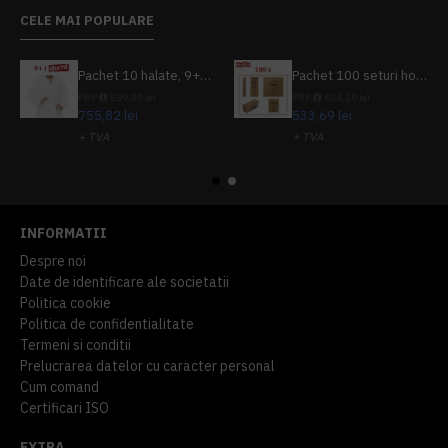
CELE MAI POPULARE
Pachet 10 halate, 9+1 gratuit
Pachet 100 seturi hoteliere, set dentar, set barbierit, casca de dus, pila unghii, set cusut
PRP
839,80 lei
PRP
624,10 lei
755,82 lei
533,69 lei
+ TVA
+ TVA
914,54 lei
TVA inclus
645,76 lei
TVA inclus
INFORMATII
Despre noi
Date de identificare ale societatii
Politica cookie
Politica de confidentialitate
Termeni si conditii
Prelucrarea datelor cu caracter personal
Cum comand
Certificari ISO
EXTRA