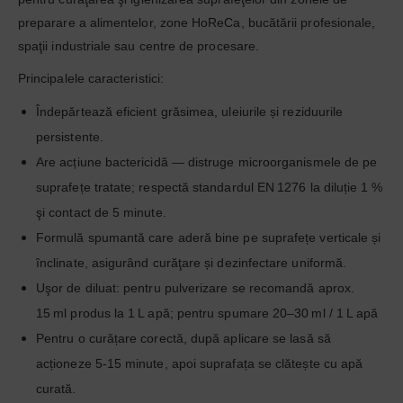
preparare a alimentelor, zone HoReCa, bucătării profesionale,
spaţii industriale sau centre de procesare.
Principalele caracteristici:
Îndepărtează eficient grăsimea, uleiurile și reziduurile
persistente.
Are acțiune bactericidă — distruge microorganismele de pe
suprafețe tratate; respectă standardul EN 1276 la diluție 1 %
şi contact de 5 minute.
Formulă spumantă care aderă bine pe suprafețe verticale și
înclinate, asigurând curăţare și dezinfectare uniformă.
Uşor de diluat: pentru pulverizare se recomandă aprox.
15 ml produs la 1 L apă; pentru spumare 20–30 ml / 1 L apă
Pentru o curățare corectă, după aplicare se lasă să
acționeze 5‑15 minute, apoi suprafața se clătește cu apă
curată.