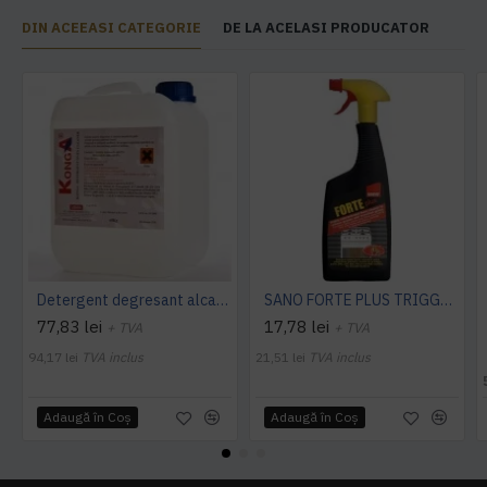
DIN ACEEASI CATEGORIE
DE LA ACELASI PRODUCATOR
Detergent degresant alcalin Cuptor si Plita, 5 L, Konga
SANO FORTE PLUS TRIGGER, 750ml, detergent arsuri, grasimi
77,83 lei
17,78 lei
+ TVA
+ TVA
94,17 lei
TVA inclus
21,51 lei
TVA inclus
Adaugă în Coş
Adaugă în Coş