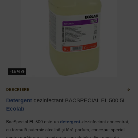
-16 %
DESCRIERE
Detergent
dezinfectant BACSPECIAL EL 500 5L
Ecolab
BacSpecial EL 500 este un
detergent
‑dezinfectant concentrat,
cu formulă puternic alcalină şi fără parfum, conceput special
pentru curăţarea şi igienizarea suprafeţelor din zonele de