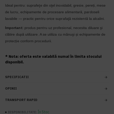
Ideal pentru: suprafeţe din oţel inoxidabil, gresie, pereți, mese
de lucru, echipamente de procesare alimentară, pardoseli
lavabile — practic pentru orice suprafaţă rezistentă la alcalini.
Important:
produs pentru uz profesional, necesita diluare şi
clătire după utilizare. A se utiliza cu mănuşi și echipamente de
protecție conform procedurii.
* Nota: oferta este valabilă numai în limita stocului
disponibil.
SPECIFICATII
OPINII
TRANSPORT RAPID
În Stoc
DISPONIBILITATE: