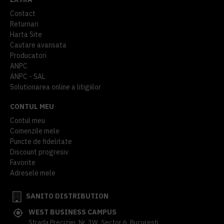
Contact
Returnari
Harta Site
Cautare avansata
Producatori
ANPC
ANPC - SAL
Solutionarea online a litigiilor
CONTUL MEU
Contul meu
Comenzile mele
Puncte de fidelitate
Discount progresiv
Favorite
Adresele mele
SANITO DISTRIBUTION
WEST BUSINESS CAMPUS
Strada Preciziei, Nr, 3W, Sector 6, Bucuresti