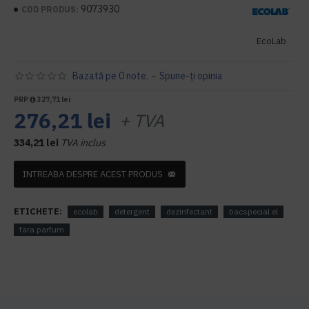
9073930
COD PRODUS:
EcoLab
Bazată pe 0 note.
-
Spune-ţi opinia
PRP
327,71 lei
276,21 lei
+ TVA
334,21 lei
TVA inclus
INTREABA DESPRE ACEST PRODUS
ETICHETE:
ecolab
detergent
dezinfectant
bacspecial el
fara parfum