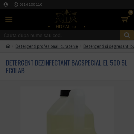
0314 100 110
0
Detergenti profesionali curatenie
Detergenti si degresanti b
DETERGENT DEZINFECTANT BACSPECIAL EL 500 5L
ECOLAB