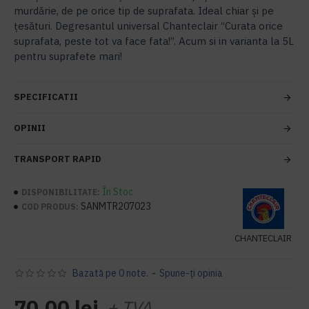
murdărie, de pe orice tip de suprafata. Ideal chiar și pe
țesături. Degresantul universal Chanteclair “Curata orice
suprafata, peste tot va face fata!”. Acum si in varianta la 5L
pentru suprafete mari!
SPECIFICATII
OPINII
TRANSPORT RAPID
În Stoc
DISPONIBILITATE:
SANMTR207023
COD PRODUS:
CHANTECLAIR
Bazată pe 0 note.
-
Spune-ţi opinia
70,00 lei
+ TVA