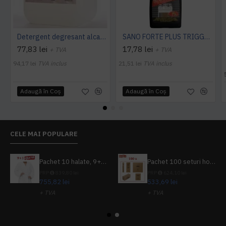
Detergent degresant alcalin Cuptor si Plita, 5 L, Konga
SANO FORTE PLUS TRIGGER, 750ml, detergent arsuri, grasimi
77,83 lei
17,78 lei
+ TVA
+ TVA
94,17 lei
TVA inclus
21,51 lei
TVA inclus
Adaugă în Coş
Adaugă în Coş
CELE MAI POPULARE
Pachet 10 halate, 9+1 gratuit
Pachet 100 seturi hoteliere, set dentar, set barbierit, casca de dus, pila unghii, set cusut
PRP
839,80 lei
PRP
624,10 lei
755,82 lei
533,69 lei
+ TVA
+ TVA
914,54 lei
TVA inclus
645,76 lei
TVA inclus