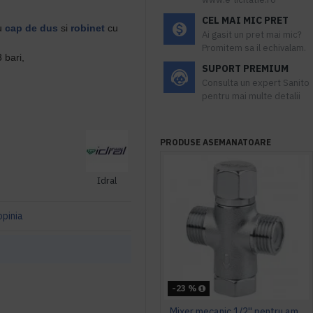
CEL MAI MIC PRET
cu
cap de dus
si
robinet
cu
Ai gasit un pret mai mic?
Promitem sa il echivalam.
3 bari,
SUPORT PREMIUM
Consulta un expert Sanito
pentru mai multe detalii
PRODUSE ASEMANATOARE
Idral
opinia
-23 %
Mixer mecanic 1/2'' pentru amestec apa calda - rece, Idral