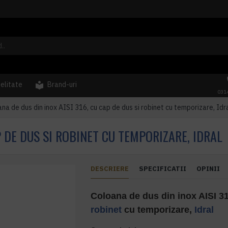
delitate
Brand-uri
031
na de dus din inox AISI 316, cu cap de dus si robinet cu temporizare, Idr
P DE DUS SI ROBINET CU TEMPORIZARE, IDRAL
DESCRIERE
SPECIFICATII
OPINII
Coloana de dus din inox AISI 3
robinet
cu temporizare,
Idral