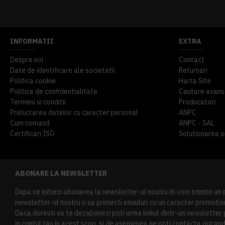
INFORMATII
EXTRA
Despre noi
Contact
Date de identificare ale societatii
Returnari
Politica cookie
Harta Site
Politica de confidentialitate
Cautare avans
Termeni si conditii
Producatori
Prelucrarea datelor cu caracter personal
ANPC
Cum comand
ANPC - SAL
Certificari ISO
Solutionarea onl
ABONARE LA NEWSLETTER
Dupa ce initiezi abonarea la newsletter-ul nostru iti vom trimite un
newsletter-ul nostru o sa primesti emailuri cu un caracter promotion
Daca doresti sa te dezabonezi poti urma linkul dintr-un newsletter pr
in contul tau in acest scop, si de asemenea ne poti contacta oricand 