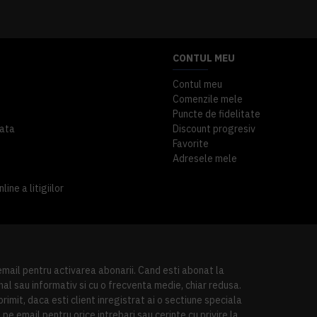
CONTUL MEU
Contul meu
Comenzile mele
Puncte de fidelitate
ata
Discount progresiv
Favorite
Adresele mele
ine a litigiilor
 email pentru activarea abonarii. Cand esti abonat la
al sau informativ si cu o frecventa medie, chiar redusa.
imit, daca esti client inregistrat ai o sectiune speciala
pe email pentru orice intrebari sau cerinte cu privire la