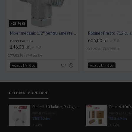
-23 %
Mixer mecanic 1/2'' pentru amestec apa calda - rece, Idral
606,00 lei
+ TVA
PRP
190,00 lei
146,30 lei
+ TVA
733,26 lei
TVA inclus
177,02 lei
TVA inclus
Adaugă în Coş
Adaugă în Coş
CELE MAI POPULARE
Pachet 10 halate, 9+1 gratuit
PRP
839,80 lei
PRP
624,10 le
755,82 lei
533,69 lei
+ TVA
+ TVA
914,54 lei
TVA inclus
645,76 lei
TV