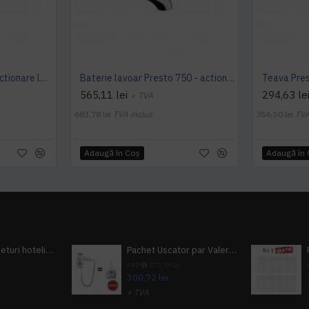
Robinet Presto 712 cu actionare la genunchi montabil pe perete, Presto
Baterie lavoar Presto 750 - actionare cu cotul, Presto
565,11 lei
294,63 le
+ TVA
683,78 lei
TVA inclus
356,50 lei
TVA
Adaugă în Coş
Adaugă în
Pachet 100 seturi hoteliere, set dentar, set barbierit, casca de dus, pila unghii, set cusut
Pachet Uscator par Valera Action Super Plus + GRATUIT Sampon si gel de dus Tork
i
PRP
377,99 lei
300,72 lei
+ TVA
A inclus
363,87 lei
TVA inclus