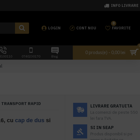
INFO LIVRARE
0
LOGIN
CONT NOU
FAVORITE
0 produs(e) - 0,00 lei
4100110
0740230170
Blog
al
TRANSPORT RAPID
LIVRARE GRATUITA
La comenzi de peste 550
lei fara TVA.
16, cu
cap de dus
si
SI IN SEAP
Produs disponibil si pe
www.e-licitatie.ro