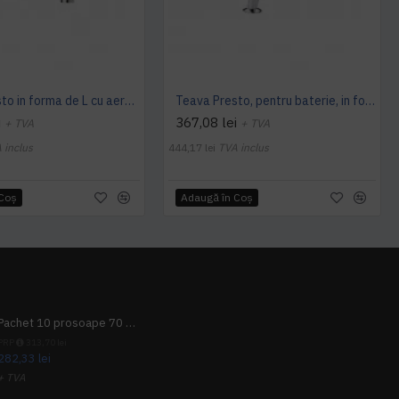
Teava Presto in forma de L cu aerator si rozeta de prindere, Presto
Teava Presto, pentru baterie, in forma de arc de cerc cu aerator si rozeta de prindere, Presto
i
367,08 lei
+ TVA
+ TVA
 inclus
444,17 lei
TVA inclus
 Coş
Adaugă în Coş
Pachet 10 prosoape 70 x 140cm 9 + 1 gratuit
PRP
313,70 lei
282,33 lei
+ TVA
341,62 lei
TVA inclus