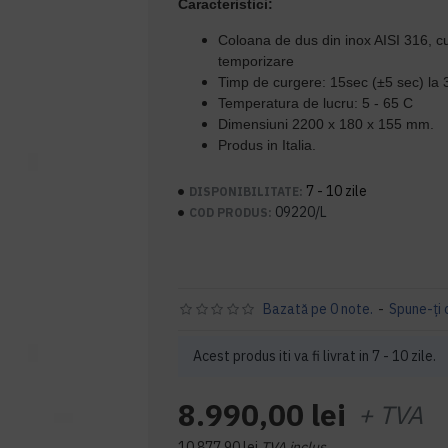
Caracteristici:
Coloana de dus din inox AISI 316, 
temporizare
Timp de curgere: 15sec (±5 sec) la 
Temperatura de lucru: 5 - 65 C
Dimensiuni 2200 x 180 x 155 mm.
Produs in Italia.
7 - 10 zile
DISPONIBILITATE:
09220/L
COD PRODUS:
Bazată pe 0 note.
-
Spune-ţi 
Acest produs iti va fi livrat in 7 - 10 zile.
8.990,00 lei
+ TVA
10.877,90 lei
TVA inclus