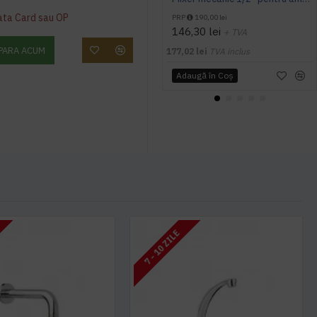
ata Card sau OP
PRP
190,00 lei
146,30 lei
+ TVA
PARA ACUM
177,02 lei
TVA inclus
Adaugă în Coş
7 - 10 ZILE