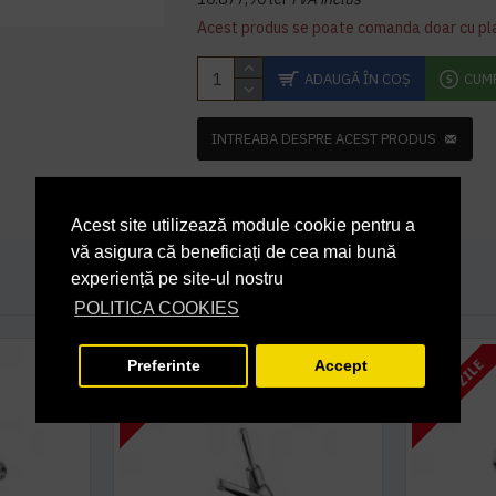
Acest produs se poate comanda doar cu pl
ADAUGĂ ÎN COŞ
CUM
INTREABA DESPRE ACEST PRODUS
Acest site utilizează module cookie pentru a
vă asigura că beneficiați de cea mai bună
experiență pe site-ul nostru
POLITICA COOKIES
7 - 10 ZILE
7 - 10 ZILE
Preferinte
Accept