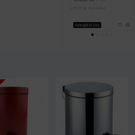
670,11 lei
TVA inclus
Adaugă în Coş
T