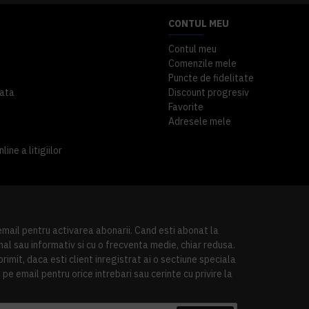
CONTUL MEU
Contul meu
Comenzile mele
Puncte de fidelitate
ata
Discount progresiv
Favorite
Adresele mele
ine a litigiilor
 email pentru activarea abonarii. Cand esti abonat la
al sau informativ si cu o frecventa medie, chiar redusa.
imit, daca esti client inregistrat ai o sectiune speciala
pe email pentru orice intrebari sau cerinte cu privire la