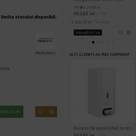
PRP
1.175,88 lei
963,82 lei
+ TVA
limita stocului disponibil.
1.166,22 lei
TVA inclus
Adaugă în Coş
Mediclinics
ALTI CLIENTI AU MAI CUMPARAT
opinia
PARA ACUM
Dozator de sapun lichid, cu rezervor reincarcabil, inox vopsit alb, Mediclinics
553,81 lei
+ TVA