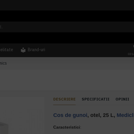
delitate
Brand-uri
031
nics
DESCRIERE
SPECIFICATII
OPINII
Cos de gunoi
, otel, 25 L,
Medicl
Caracteristici
: