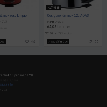
-17 %
5L inox rosu Limpio
Cos gunoi din inox 12L AQAS
+ TVA
PRP
77,20 lei
64,05 lei
+ TVA
inclus
77,50 lei
TVA inclus
 Coş
Adaugă în Coş
Pachet 10 prosoape 70 x 140cm 9 + 1 gratuit
PRP
313,70 lei
282,33 lei
+ TVA
341,62 lei
TVA inclus