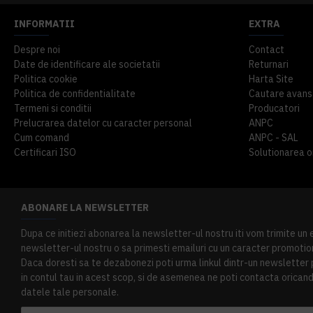
INFORMATII
EXTRA
Despre noi
Contact
Date de identificare ale societatii
Returnari
Politica cookie
Harta Site
Politica de confidentialitate
Cautare avans
Termeni si conditii
Producatori
Prelucrarea datelor cu caracter personal
ANPC
Cum comand
ANPC - SAL
Certificari ISO
Solutionarea onl
ABONARE LA NEWSLETTER
Dupa ce initiezi abonarea la newsletter-ul nostru iti vom trimite un
newsletter-ul nostru o sa primesti emailuri cu un caracter promotion
Daca doresti sa te dezabonezi poti urma linkul dintr-un newsletter pr
in contul tau in acest scop, si de asemenea ne poti contacta oricand 
datele tale personale.