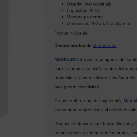
Material: otel vopsit alb
Capacitate 25 litri
Montare pe perete.
Dimensiuni: 460 x 176 x 355 mm.
Produs in Spania
Despre produsele
Mediclinics
MEDICLINICS
este o companie de familie,
care s-a impus pe piață ca una dintre com
producția și comercializarea uscătoarelor
baie pentru colectivități.
Cu peste 40 de ani de experiență,
Medicl
ca motor al progresului și al creării de valoa
Produsele fabricate sunt foarte eficiente, fi
respectuoase cu mediul inconjurator, c