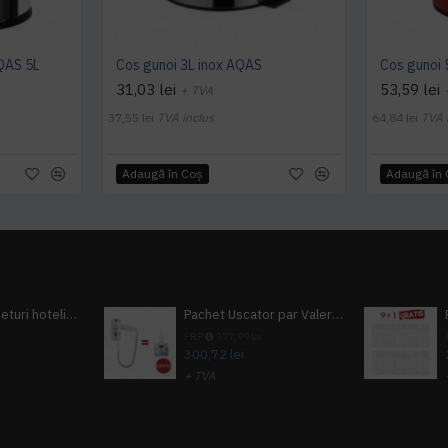
AQAS 5L
Cos gunoi 3L inox AQAS
Cos gunoi 
31,03 lei
53,59 lei
+ TVA
37,55 lei
TVA inclus
64,84 lei
TVA 
Adaugă în Coş
Adaugă în
Pachet 100 seturi hoteliere, set dentar, set barbierit, casca de dus, pila unghii, set cusut
Pachet Uscator par Valera Action Super Plus + GRATUIT Sampon si gel de dus Tork
i
PRP
377,99 lei
300,72 lei
+ TVA
A inclus
363,87 lei
TVA inclus