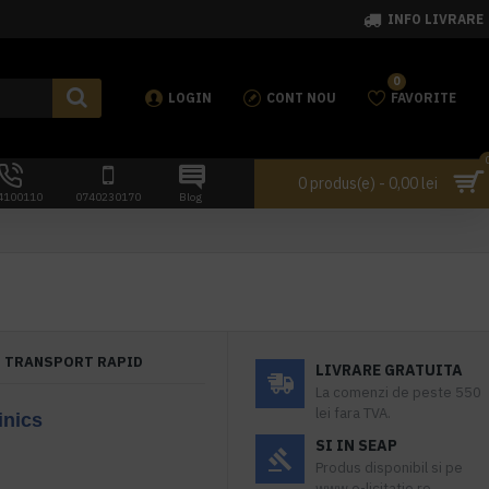
INFO LIVRARE
0
LOGIN
CONT NOU
FAVORITE
0 produs(e) - 0,00 lei
4100110
0740230170
Blog
TRANSPORT RAPID
LIVRARE GRATUITA
La comenzi de peste 550
lei fara TVA.
inics
SI IN SEAP
Produs disponibil si pe
www.e-licitatie.ro