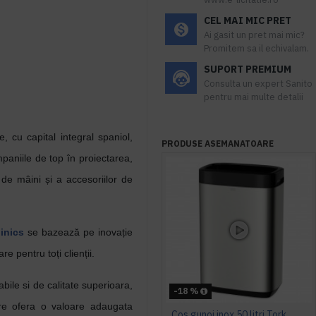
CEL MAI MIC PRET
Ai gasit un pret mai mic?
Promitem sa il echivalam.
SUPORT PREMIUM
Consulta un expert Sanito
pentru mai multe detalii
 cu capital integral spaniol,
PRODUSE ASEMANATOARE
paniile de top în proiectarea,
 de mâini și a accesoriilor de
inics
se bazează pe inovație
re pentru toți clienții.
abile si de calitate superioara,
-18 %
are ofera o valoare adaugata
Cos gunoi inox 50 litri Tork