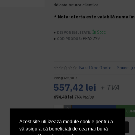
ridicata tuturor clientilor.
* Nota: oferta este valabilă numai în 
În Stoc
DISPONIBILITATE:
PPA2279
COD PRODUS:
Bazată pe 0 note.
-
Spune-ţi 
PRP
696,78 lei
557,42 lei
+ TVA
674,48 lei
TVA inclus
ADAUGĂ ÎN COŞ
CUM
Acest site utilizează module cookie pentru a
INTREABA DESPRE ACEST PRODUS
vă asigura că beneficiați de cea mai bună