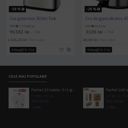
-18 %
-25 %
Cos gunoi inox 50 litri Tork
Cos de gunoi din inox, 
PRP
1.175,88 lei
PRP
44,25 lei
963,82 lei
33,06 lei
+ TVA
+ TVA
1.166,22 lei
TVA inclus
40,00 lei
TVA inclus
Adaugă în Coş
Adaugă în Coş
CELE MAI POPULARE
Pachet 10 halate, 9+1 gratuit
PRP
839,80 lei
PRP
624,10 le
755,82 lei
533,69 lei
+ TVA
+ TVA
914,54 lei
TVA inclus
645,76 lei
TV