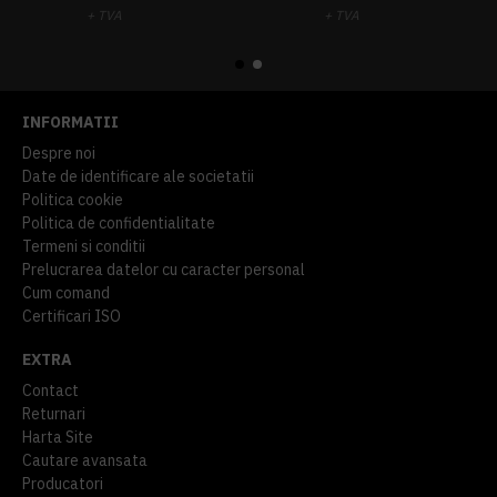
+ TVA
+ TVA
914,54 lei
TVA inclus
645,76 lei
TVA inclus
INFORMATII
Despre noi
Date de identificare ale societatii
Politica cookie
Politica de confidentialitate
Termeni si conditii
Prelucrarea datelor cu caracter personal
Cum comand
Certificari ISO
EXTRA
Contact
Returnari
Harta Site
Cautare avansata
Producatori