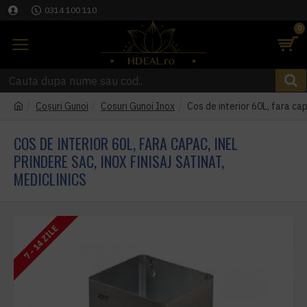
0314 100 110
0
Coşuri Gunoi
Cosuri Gunoi Inox
Cos de interior 60L, fara capa
COS DE INTERIOR 60L, FARA CAPAC, INEL
PRINDERE SAC, INOX FINISAJ SATINAT,
MEDICLINICS
7 - 14 ZILE