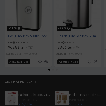
-18 %
-25 %
Cos gunoi inox 50 litri Tork
Cos de gunoi din inox, AQAS 5L
PRP
1.175,88 lei
PRP
44,25 lei
963,82 lei
33,06 lei
+ TVA
+ TVA
1.166,22 lei
TVA inclus
40,00 lei
TVA inclus
Adaugă în Coş
Adaugă în Coş
CELE MAI POPULARE
Pachet 10 halate, 9+1 gratuit
Pachet 100 seturi hoteliere, set dentar, set barbierit, casca de dus, pila unghii, set cusut
PRP
839,80 lei
PRP
624,10 lei
755,82 lei
533,69 lei