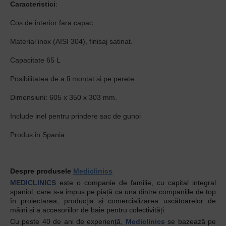
Caracteristici
:
Cos de interior fara capac.
Material inox (AISI 304), finisaj satinat.
Capacitate 65 L
Posibilitatea de a fi montat si pe perete.
Dimensiuni: 605 x 350 x 303 mm.
Include inel pentru prindere sac de gunoi
Produs in Spania
Despre produsele
Mediclinics
MEDICLINICS
este o companie de familie, cu capital integral
spaniol, care s-a impus pe piață ca una dintre companiile de top
în proiectarea, producția și comercializarea uscătoarelor de
mâini și a accesoriilor de baie pentru colectivități.
Cu peste 40 de ani de experiență,
Mediclinics
se bazează pe