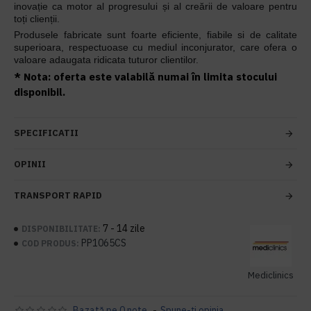
inovație ca motor al progresului și al creării de valoare pentru
toți clienții.
Produsele fabricate sunt foarte eficiente, fiabile si de calitate
superioara, respectuoase cu mediul inconjurator, care ofera o
valoare adaugata ridicata tuturor clientilor.
* Nota: oferta este valabilă numai în limita stocului
disponibil.
SPECIFICATII
OPINII
TRANSPORT RAPID
7 - 14 zile
DISPONIBILITATE:
PP1065CS
COD PRODUS:
Mediclinics
Bazată pe 0 note.
-
Spune-ţi opinia