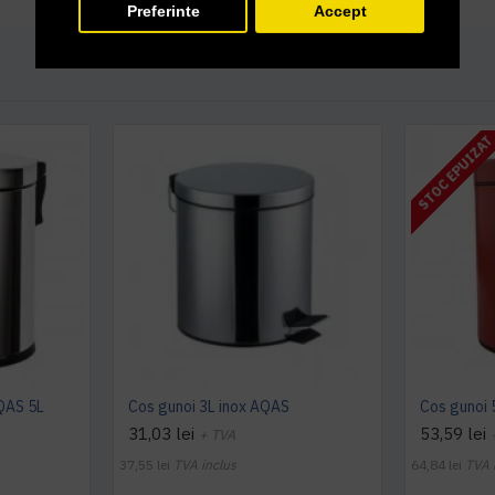
Preferinte
Accept
STOC EPUIZA
AQAS 5L
Cos gunoi 3L inox AQAS
Cos gunoi 
31,03 lei
53,59 lei
+ TVA
37,55 lei
TVA inclus
64,84 lei
TVA 