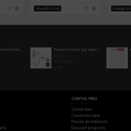
Adaugă în Coş
Adaugă în
Pachet 100 seturi hoteliere, set dentar, set barbierit, casca de dus, pila unghii, set cusut
Pachet Uscator par Valera Action Super Plus + GRATUIT Sampon si gel de dus Tork
i
PRP
377,99 lei
300,72 lei
+ TVA
A inclus
363,87 lei
TVA inclus
CONTUL MEU
Contul meu
Comenzile mele
Puncte de fidelitate
ata
Discount progresiv