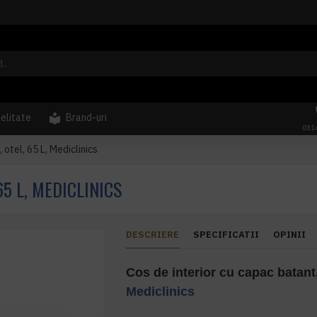
delitate
Brand-uri
031
 otel, 65 L, Mediclinics
65 L, MEDICLINICS
DESCRIERE
SPECIFICATII
OPINII
Cos de interior cu capac batant,
Mediclinics