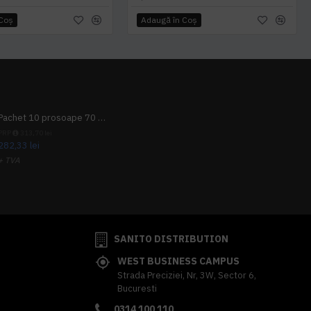
 Coş
Adaugă în Coş
Pachet 10 prosoape 70 x 140cm 9 + 1 gratuit
PRP
313,70 lei
282,33 lei
+ TVA
341,62 lei
TVA inclus
SANITO DISTRIBUTION
WEST BUSINESS CAMPUS
Strada Preciziei, Nr, 3W, Sector 6,
Bucuresti
0314 100 110