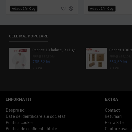
Adaugă în Coş
Adaugă în Coş
CELE MAI POPULARE
Pachet 10 halate, 9+1 gratuit
PRP
839,80 lei
PRP
624,10 le
755,82 lei
533,69 lei
+ TVA
+ TVA
914,54 lei
TVA inclus
645,76 lei
TV
INFORMATII
EXTRA
Despre noi
Contact
Date de identificare ale societatii
Returnari
Politica cookie
Harta Site
Politica de confidentialitate
Cautare avans