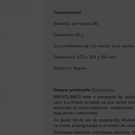
Caracteristici:
Material: otel vopsit alb
Capacitate 65 L
Cu posibilitatea de a fi montat si pe perete
Dimensiuni: 673 x 304 x 354 mm.
Produs in Spania
Despre produsele
Mediclinics
MEDICLINICS
este o companie de familie,
care s-a impus pe piață ca una dintre com
producția și comercializarea uscătoarelor
baie pentru colectivități.
Cu peste 40 de ani de experiență,
Medicl
ca motor al progresului și al creării de valoa
Produsele fabricate sunt foarte eficiente, fi