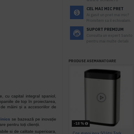
CEL MAI MIC PRET
Ai gasit un pret mai mic?
Promitem sa il echivalam.
SUPORT PREMIUM
Consulta un expert Sanito
pentru mai multe detalii
.
PRODUSE ASEMANATOARE
 cu capital integral spaniol,
paniile de top în proiectarea,
 de mâini și a accesoriilor de
inics
se bazează pe inovație
-18 %
re pentru toți clienții.
abile si de calitate superioara,
Cos gunoi inox 50 litri Tork