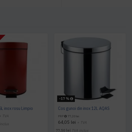
T
-17 %
5L inox rosu Limpio
Cos gunoi din inox 12L AQAS
+ TVA
PRP
77,20 lei
64,05 lei
+ TVA
inclus
77,50 lei
TVA inclus