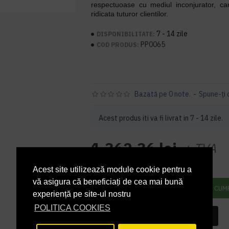
respectuoase cu mediul inconjurator, c
ridicata tuturor clientilor.
7 - 14 zile
DISPONIBILITATE:
PP0065
COD PRODUS:
Bazată pe 0 note.
-
Spune-ţi 
Acest produs iti va fi livrat in 7 - 14 zile.
1.362,36 lei
+ TVA
1.648,46 lei
TVA inclus
Acest site utilizează module cookie pentru a
vă asigura că beneficiați de cea mai bună
ADAUGĂ ÎN COŞ
CUM
experiență pe site-ul nostru
POLITICA COOKIES
INTREABA DESPRE ACEST PRODUS