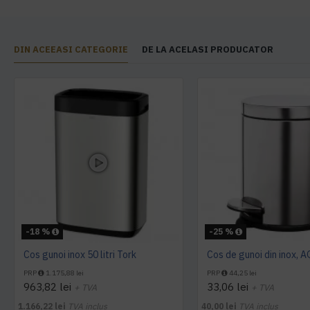
DIN ACEEASI CATEGORIE
DE LA ACELASI PRODUCATOR
-18 %
-25 %
Cos gunoi inox 50 litri Tork
Cos de gunoi din inox, 
PRP
1.175,88 lei
PRP
44,25 lei
963,82 lei
33,06 lei
+ TVA
+ TVA
1.166,22 lei
TVA inclus
40,00 lei
TVA inclus