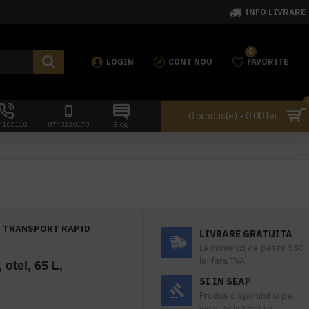
INFO LIVRARE
0
LOGIN
CONT NOU
FAVORITE
0 produs(e) - 0,00 lei
4100110
0740230170
Blog
TRANSPORT RAPID
LIVRARE GRATUITA
La comenzi de peste 550
lei fara TVA.
 otel, 65 L,
SI IN SEAP
Produs disponibil si pe
www.e-licitatie.ro