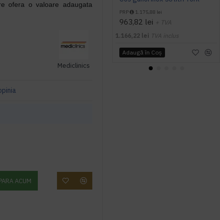
are ofera o valoare adaugata
PRP
1.175,88 lei
963,82 lei
+ TVA
1.166,22 lei
TVA inclus
Adaugă în Coş
Mediclinics
opinia
PARA ACUM